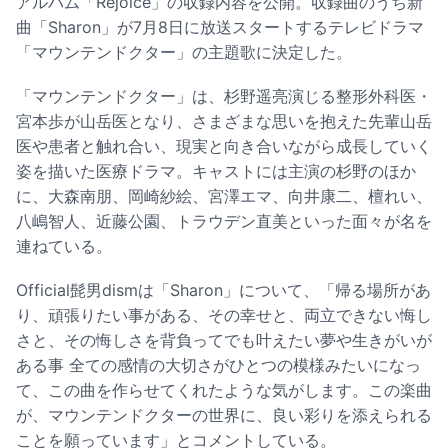
アルバム「Rejoice」の収録内容を公開。収録曲のうち新
曲「Sharon」が7月8日に放送スタートするテレビドラマ
「マウンテンドクター」の主題歌に決定した。
「マウンテンドクター」は、杉野遥亮演じる整形外科医・
宮本歩が山岳医となり、さまざまな思いを抱えた先輩山岳
医や患者と触れ合い、現実と向き合いながら成長していく
姿を描いた医療ドラマ。キャストには主演の杉野のほか
に、大森南朋、岡崎紗絵、宮澤エマ、向井康二、檀れい、
八嶋智人、近藤公園、トラウデン直美といった面々が名を
連ねている。
Official髭男dismは「Sharon」について、「帰る場所があ
り、頑張りたい事がある、その幸せと、両立できない悔し
さと、その悔しさを背負ってでも叶えたい夢や生きがいが
ある事 全ての感情の大切さがひとつの模様みたいになっ
て、この曲を作らせてくれたような気がします。この楽曲
が、マウンテンドクターの世界に、良い彩りを添えられる
ことを願っています」とコメントしている。