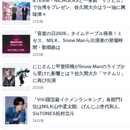
&TEAM・NICHOLASと一青窈「サクヒム」
で台湾をプレゼン、佐久間大介はラー油に興
味津々
21日
前
「音楽の日2026」タイムテーブル発表！ミ
セス、M!LK、Snow Manら出演者の登場時
間・歌唱曲は
22日
前
にじさんじ甲斐田晴がSnow Manのライブか
ら受けた影響とは？佐久間大介「マテムり」
に再び出演
22日
前
「ViVi国宝級イケメンランキング」各部門1
位はM!LK山中柔太朗、げんじぶ杢代和人、
SixTONES松村北斗
24日
前