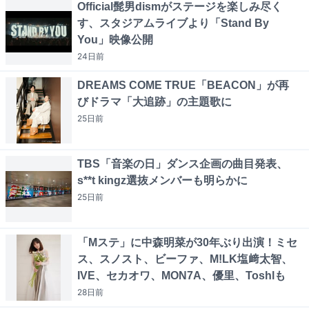
Official髭男dismがステージを楽しみ尽く
す、スタジアムライブより「Stand By
You」映像公開
24日
前
DREAMS COME TRUE「BEACON」が再
びドラマ「大追跡」の主題歌に
25日
前
TBS「音楽の日」ダンス企画の曲目発表、
s**t kingz選抜メンバーも明らかに
25日
前
「Mステ」に中森明菜が30年ぶり出演！ミセ
ス、スノスト、ビーファ、M!LK塩﨑太智、
IVE、セカオワ、MON7A、優里、Toshlも
28日
前