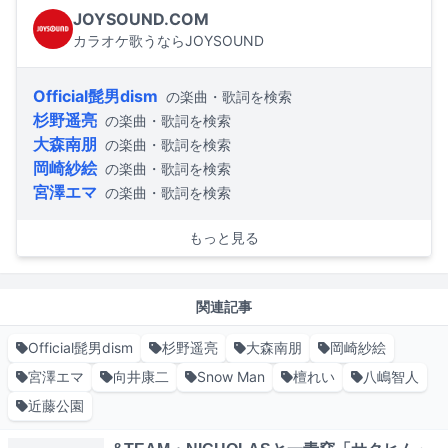
JOYSOUND.COM
カラオケ歌うならJOYSOUND
Official髭男dism
の楽曲・歌詞を検索
杉野遥亮
の楽曲・歌詞を検索
大森南朋
の楽曲・歌詞を検索
岡崎紗絵
の楽曲・歌詞を検索
宮澤エマ
の楽曲・歌詞を検索
もっと見る
関連記事
Official髭男dism
杉野遥亮
大森南朋
岡崎紗絵
宮澤エマ
向井康二
Snow Man
檀れい
八嶋智人
近藤公園