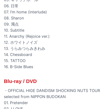
06. 日常
07. I’m home (interlude)
08. Sharon
09. 濁点
10. Subtitle
11. Anarchy (Rejoice ver.)
12. ホワイトノイズ
13. うらみつらみきわみ
14. Chessboard
15. TATTOO
16. B-Side Blues
Blu-ray / DVD
・OFFICIAL HIGE DANDISM SHOCKING NUTS TOUR
selected from NIPPON BUDOKAN
01. Pretender
02. I LOVE...