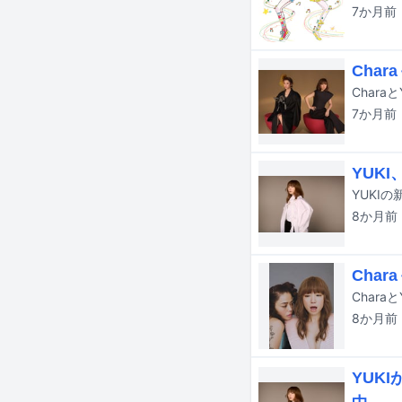
7か月
前
Cha
7か月
前
YUK
YUKI
8か月
前
Cha
8か月
前
YUK