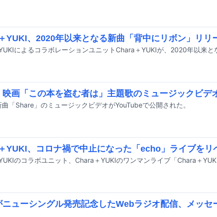
ra＋YUKI、2020年以来となる新曲「背中にリボン」リリ
I、映画「この本を盗む者は」主題歌のミュージックビデ
の新曲「Share」のミュージックビデオがYouTubeで公開された。
ra＋YUKI、コロナ禍で中止になった「echo」ライブを
Iがニューシングル発売記念したWebラジオ配信、メッ