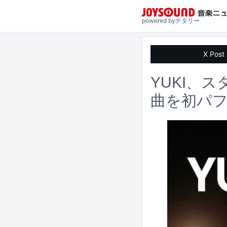
powered by
ナタリー
X Post
YUKI、
曲を初パ