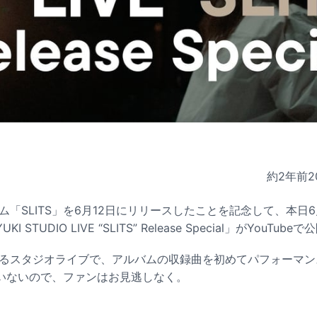
約2年前
2
ム「SLITS」を6月12日にリリースしたことを記念して、本日6月
STUDIO LIVE “SLITS” Release Special」がYouTub
となるスタジオライブで、アルバムの収録曲を初めてパフォーマン
いないので、ファンはお見逃しなく。