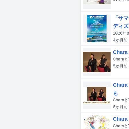
「サマ
ディズ
4か月
前
Cha
5か月
前
Cha
も
6か月
前
Cha