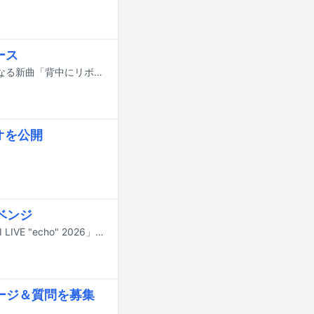
ース
CharaとYUKIによるコラボレーションユニットChara＋YUKIが、2020年以来となる新曲「背中にリボン」を2月11日にリリースすることを発表。合わせて最新のアーティスト写真を公開した。
オを公開
リベンジ
CharaとYUKIのコラボユニット、Chara＋YUKIのワンマンライブ「Chara＋YUKI LIVE "echo" 2026」が5月5日と6日に東京・東京ガーデンシアターにて開催される。
セージ＆質問を募集