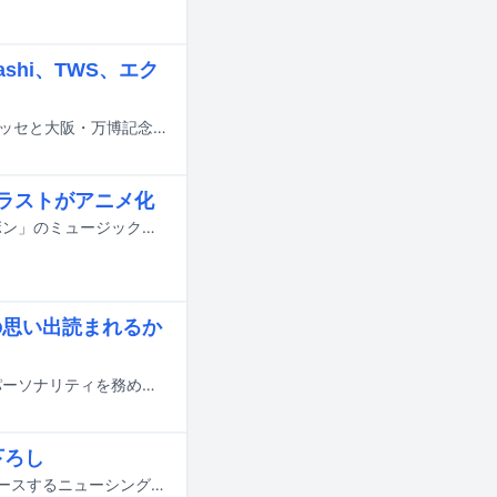
shi、TWS、エク
2026年8月14日から16日までの3日間、千葉・ZOZOマリンスタジアム＆幕張メッセと大阪・万博記念公園で行われる音楽フェスティバル「SUMMER SONIC 2026」の出演アーティスト第6弾が発表された。
イラストがアニメ化
CharaとYUKIによるコラボレーションユニットChara＋YUKIの新曲「背中にリボン」のミュージックビデオがYouTubeにて公開された。
春の思い出読まれるか
CharaとYUKIによるコラボレーションユニットChara＋YUKI（チャラユキ）がパーソナリティを務めるニッポン放送「Chara＋YUKIのオールナイトニッポンGOLD」が2月13日22:00より放送される。
下ろし
CharaとYUKIによるコラボレーションユニット “Chara＋YUKI”が2月11日にリリースするニューシングル「背中にリボン」のジャケットと収録内容が公開された。