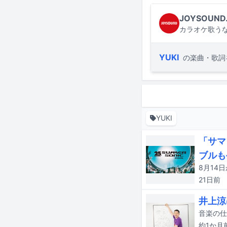
JOYSOUND
カラオケ歌うな
YUKI
の楽曲・歌詞
YUKI
「サマ
ブルも
21日
前
井上涼
約1か月