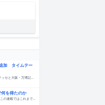
eら追加 タイムテー
8月14日から16日までの3日間にわたり、千葉・ZOZOマリンスタジアム＆幕張メッセと大阪・万博記念公園で行われる音楽フェスティバル「SUMMER SONIC 2026」の追加出演アーティストが発表された。
で何を得たのか
音楽の仕事に携わる映像作家たちに焦点を当てる「映像で音楽を奏でる人々」。この連載ではこれまで、ミュージックビデオの監督を中心にさまざまな人々の話を聞いてきたが、今回登場するのはNHK Eテレの美術番組「びじゅチューン！」で知られる井上涼だ。「びじゅチューン！」ではアニメーション制作のみならず、作詞作曲から歌唱までもすべて1人で手がけていた井上。難解に思われがちな美術作品を自分なりに解釈し、ユニークなアニメーションと音楽で紹介することで、彼は子供たちをはじめ多くの人の心をつかんできた。そしてこの番組は2025年度（2026年3月）をもって、惜しまれつつもレギュラー放送を終了した。そこで今回は「びじゅチューン！」の13年間を総括する振り返りとして、オリジナリティあふれるポップな作品を生み出す背景や、1人ですべてをこなす制作の裏側、映像と音楽それぞれのルーツ、そして次なるステップへと向かう現在の心境まで、たっぷり語ってもらった。