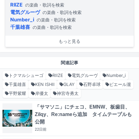
RIIZE
の楽曲・歌詞を検索
電気グルーヴ
の楽曲・歌詞を検索
Number_i
の楽曲・歌詞を検索
千葉雄喜
の楽曲・歌詞を検索
もっと見る
関連記事
トクマルシューゴ
RIIZE
電気グルーヴ
Number_i
千葉雄喜
KEN ISHII
GLAY
石野卓球
ピエール瀧
平野紫耀
岸優太
神宮寺勇太
「サマソニ」にチェコ、EMNW、板歯目、
Zilqy、Re:nameら追加 タイムテーブルも
公開
22日
前