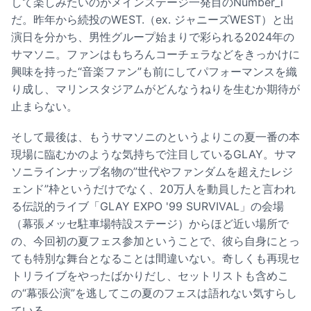
して楽しみたいのがメインステージ一発目のNumber_i
だ。昨年から続投のWEST.（ex. ジャニーズWEST）と出
演日を分かち、男性グループ始まりで彩られる2024年の
サマソニ。ファンはもちろんコーチェラなどをきっかけに
興味を持った“音楽ファン”も前にしてパフォーマンスを織
り成し、マリンスタジアムがどんなうねりを生むか期待が
止まらない。
そして最後は、もうサマソニのというよりこの夏一番の本
現場に臨むかのような気持ちで注目しているGLAY。サマ
ソニラインナップ名物の”世代やファンダムを超えたレジ
ェンド”枠というだけでなく、20万人を動員したと言われ
る伝説的ライブ「GLAY EXPO '99 SURVIVAL」の会場
（幕張メッセ駐車場特設ステージ）からほど近い場所で
の、今回初の夏フェス参加ということで、彼ら自身にとっ
ても特別な舞台となることは間違いない。奇しくも
再現セ
トリライブをやったばかり
だし、セットリストも含めこ
の“幕張公演”を逃してこの夏のフェスは語れない気すらし
ている。