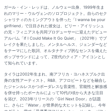
ガール・イン・レッドは、ノルウェー出身、1999年生ま
れのマリー・ウルヴェンのソロプロジェクト。自らのセク
シャリティのカミングアウトを伴った「I wanna be your
girlfriend」で注目された彼女は、ビリー・アイリッシュ
の兄・フィニアスを共同プロデューサーに迎えたデビュー
アルバム「If I Could Make It Go Quiet」（2021年）でブ
レイクを果たしました。メンタルヘルス、ジェンダーなど
をテーマにした歌詞、オルタナティブ的なセンスを備えた
ポップサウンドによって、Z世代のクィア・アイコンとし
て知られています。
タイラは2002年生まれ、南アフリカ・ヨハネスブルク出
身の女性アーティスト。R&B、アフロビートなどを融合し
たジャンルレスかつボーダレスな音楽性、官能性と解放感
を併せ持ったボーカルによって10代の頃から大きな注目
を浴び、2023年リリースの「Girl Next Door」が話題
に。さらに「Water」が世界的な大ヒットを記録し、今年