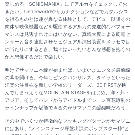
楽しめる「SONICMANIA」にてアルカをチェックしてお
きたい。Underworldやサカナクションなどでカタルシス
を得るものとは趣が異なる体験として、デビュー以降その
肉体や映像機器などを駆使するアルカの先進的なパフォー
マンスは見逃すわけにはいかない。真鍋大度による筋電セ
ンサーと音を連動させたビジュアル演出装置をメッセで目
の当たりにするとき、我々はいったいどんな感想を抱くの
かと想像するだけで楽しい。
明けてサマソニ本編が始まれば、いよいよエンタメ最前線
の幕を開ける。今年もピンクパンサレス、タイラといった
洋楽の注目株を新しい学校のリーダーズ、BE:FIRSTが挟
んでしまうようなMOUNTAIN STAGEをはじめ、洋・邦・
アジア、そしてバンドからアイドルまでシーン百花繚乱の
ラインナップが堪能できるのがサマソニの醍醐味だろう。
その中でいくつか特徴的なブッキングパターンがサマソニ
にはあり、“メインステージ序盤出演のポップスター枠”と