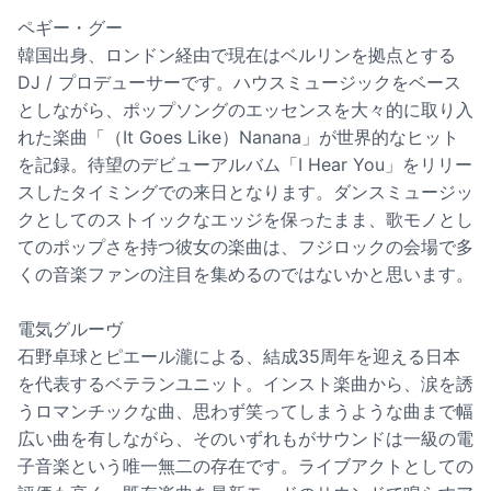
ペギー・グー
韓国出身、ロンドン経由で現在はベルリンを拠点とする
DJ / プロデューサーです。ハウスミュージックをベース
としながら、ポップソングのエッセンスを大々的に取り入
れた楽曲「（It Goes Like）Nanana」が世界的なヒット
を記録。待望のデビューアルバム「I Hear You」をリリー
スしたタイミングでの来日となります。ダンスミュージッ
クとしてのストイックなエッジを保ったまま、歌モノとし
てのポップさを持つ彼女の楽曲は、フジロックの会場で多
くの音楽ファンの注目を集めるのではないかと思います。
電気グルーヴ
石野卓球とピエール瀧による、結成35周年を迎える日本
を代表するベテランユニット。インスト楽曲から、涙を誘
うロマンチックな曲、思わず笑ってしまうような曲まで幅
広い曲を有しながら、そのいずれもがサウンドは一級の電
子音楽という唯一無二の存在です。ライブアクトとしての