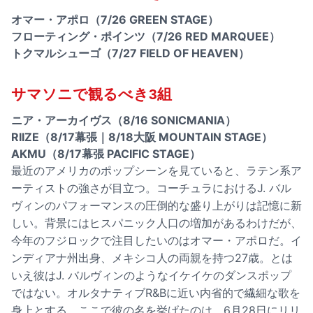
オマー・アポロ（7/26 GREEN STAGE）
フローティング・ポインツ（7/26 RED MARQUEE）
トクマルシューゴ（7/27 FIELD OF HEAVEN）
サマソニで観るべき3組
ニア・アーカイヴス（8/16 SONICMANIA）
RIIZE（8/17幕張｜8/18大阪 MOUNTAIN STAGE）
AKMU（8/17幕張 PACIFIC STAGE）
最近のアメリカのポップシーンを見ていると、ラテン系ア
ーティストの強さが目立つ。コーチュラにおけるJ. バル
ヴィンのパフォーマンスの圧倒的な盛り上がりは記憶に新
しい。背景にはヒスパニック人口の増加があるわけだが、
今年のフジロックで注目したいのはオマー・アポロだ。イ
ンディアナ州出身、メキシコ人の両親を持つ27歳。とは
いえ彼はJ. バルヴィンのようなイケイケのダンスポップ
ではない。オルタナティブR&Bに近い内省的で繊細な歌を
身上とする。ここで彼の名を挙げたのは、6月28日にリリ