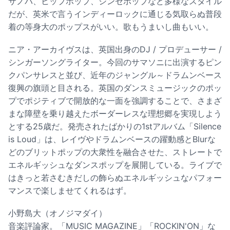
サノバ、ヒップホップ、シンセポップなど多様なスタイル
だが、英米で言うインディーロックに通じる気取らぬ普段
着の等身大のポップスがいい。歌もうまいし曲もいい。
ニア・アーカイヴスは、英国出身のDJ / プロデューサー /
シンガーソングライター。今回のサマソニに出演するピン
クパンサレスと並び、近年のジャングル～ドラムンベース
復興の旗頭と目される。英国のダンスミュージックのポッ
プでポジティブで開放的な一面を強調することで、さまざ
まな障壁を乗り越えたボーダーレスな理想郷を実現しよう
とする25歳だ。発売されたばかりの1stアルバム「Silence
is Loud」は、レイヴやドラムンベースの躍動感とBlurな
どのブリットポップの大衆性を融合させた、ストレートで
エネルギッシュなダンスポップを展開している。ライブで
はきっと若さむきだしの飾らぬエネルギッシュなパフォー
マンスで楽しませてくれるはず。
小野島大（オノジマダイ）
音楽評論家。「MUSIC MAGAZINE」「ROCKIN'ON」な