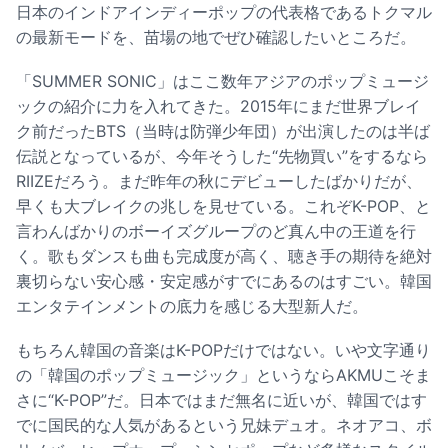
日本のインドアインディーポップの代表格であるトクマル
の最新モードを、苗場の地でぜひ確認したいところだ。
「SUMMER SONIC」はここ数年アジアのポップミュージ
ックの紹介に力を入れてきた。2015年にまだ世界ブレイ
ク前だったBTS（当時は防弾少年団）が出演したのは半ば
伝説となっているが、今年そうした“先物買い”をするなら
RIIZEだろう。まだ昨年の秋にデビューしたばかりだが、
早くも大ブレイクの兆しを見せている。これぞK-POP、と
言わんばかりのボーイズグループのど真ん中の王道を行
く。歌もダンスも曲も完成度が高く、聴き手の期待を絶対
裏切らない安心感・安定感がすでにあるのはすごい。韓国
エンタテインメントの底力を感じる大型新人だ。
もちろん韓国の音楽はK-POPだけではない。いや文字通り
の「韓国のポップミュージック」というならAKMUこそま
さに“K-POP”だ。日本ではまだ無名に近いが、韓国ではす
でに国民的な人気があるという兄妹デュオ。ネオアコ、ボ