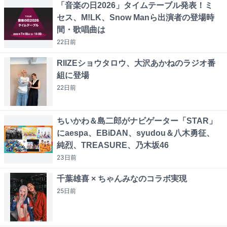
「音楽の日2026」タイムテーブル発表！ミ
セス、M!LK、Snow Manら出演者の登場時
間・歌唱曲は
22日
前
RIIZEショウタロウ、大沢あかねのラジオ番
組に登場
22日
前
ちいかわ＆島二郎がナビゲーター「STAR」
にaespa、EBiDAN、syudou＆八木勇征、
純烈、TREASURE、乃木坂46
23日
前
千葉雄喜 × ちゃんみなのコラボ実現
25日
前