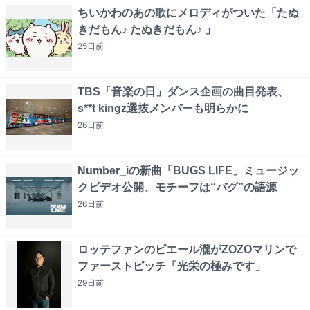
ちいかわのあの歌にメロディがついた「たぬ
きだもん♪ たぬきだもん♪ 」
25日
前
TBS「音楽の日」ダンス企画の曲目発表、
s**t kingz選抜メンバーも明らかに
26日
前
Number_iの新曲「BUGS LIFE」ミュージッ
クビデオ公開、モチーフは“バグ”の語源
26日
前
ロッテファンのピエール瀧がZOZOマリンで
ファーストピッチ「光栄の極みです」
29日
前