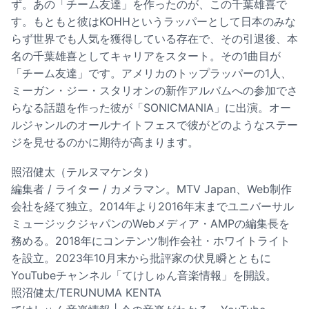
ず。あの「チーム友達」を作ったのが、この千葉雄喜で
す。もともと彼はKOHHというラッパーとして日本のみな
らず世界でも人気を獲得している存在で、その引退後、本
名の千葉雄喜としてキャリアをスタート。その1曲目が
「チーム友達」です。アメリカのトップラッパーの1人、
ミーガン・ジー・スタリオンの新作アルバムへの参加でさ
らなる話題を作った彼が「SONICMANIA」に出演。オー
ルジャンルのオールナイトフェスで彼がどのようなステー
ジを見せるのかに期待が高まります。
照沼健太（テルヌマケンタ）
編集者 / ライター / カメラマン。MTV Japan、Web制作
会社を経て独立。2014年より2016年末までユニバーサル
ミュージックジャパンのWebメディア・AMPの編集長を
務める。2018年にコンテンツ制作会社・ホワイトライト
を設立。2023年10月末から批評家の伏見瞬とともに
YouTubeチャンネル「てけしゅん音楽情報」を開設。
照沼健太/TERUNUMA KENTA