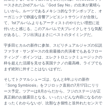
ースされた2ndアルバム「God Say No」の出来が素晴ら
しいから。ルーツであるメキシコ的なラテンポップと、オ
ーガニックで静謐な音響アンビエントサウンドが合致し
て、1stアルバムよりもアーティストのやりたい理想に近
付いたと感じる。このアルバムで大ブレイクしそうな気配
があるし、フジ出演はまさにベストのタイミングだ。
宇多田ヒカルの新作に参加、スピリチュアルジャズの伝説
ファラオ・サンダースの生前最後の共演者でもあるフロー
ティング・ポインツは、エレクトロニックミュージックの
枠を超えた活躍を見せる英国テクノの最高峰。ライブでも
まず絶対に外すことはないはずだ。
そしてトクマルシューゴは、なんと8年ぶりの新作
「Song Symbiosis」をフジロック直前の7月17日にリリ
ース予定。ツアーは8月からだから、フジのステージが正
真正銘のお披露目となる。いったいどんな内容になるのか
まったくわからないが、比類なき個性と並外れたセンスで