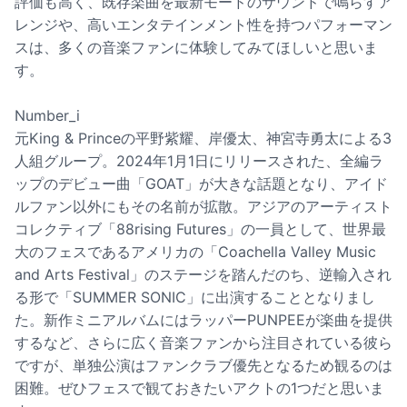
評価も高く、既存楽曲を最新モードのサウンドで鳴らすア
レンジや、高いエンタテインメント性を持つパフォーマン
スは、多くの音楽ファンに体験してみてほしいと思いま
す。
Number_i
元King & Princeの平野紫耀、岸優太、神宮寺勇太による3
人組グループ。2024年1月1日にリリースされた、全編ラ
ップのデビュー曲「GOAT」が大きな話題となり、アイド
ルファン以外にもその名前が拡散。アジアのアーティスト
コレクティブ「88rising Futures」の一員として、世界最
大のフェスであるアメリカの「Coachella Valley Music
and Arts Festival」のステージを踏んだのち、逆輸入され
る形で「SUMMER SONIC」に出演することとなりまし
た。新作ミニアルバムにはラッパーPUNPEEが楽曲を提供
するなど、さらに広く音楽ファンから注目されている彼ら
ですが、単独公演はファンクラブ優先となるため観るのは
困難。ぜひフェスで観ておきたいアクトの1つだと思いま