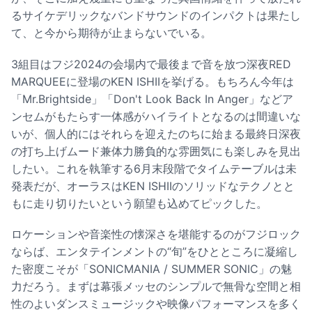
るサイケデリックなバンドサウンドのインパクトは果たし
て、と今から期待が止まらないでいる。
3組目はフジ2024の会場内で最後まで音を放つ深夜RED
MARQUEEに登場のKEN ISHIIを挙げる。もちろん今年は
「Mr.Brightside」「Don't Look Back In Anger」などア
ンセムがもたらす一体感がハイライトとなるのは間違いな
いが、個人的にはそれらを迎えたのちに始まる最終日深夜
の打ち上げムード兼体力勝負的な雰囲気にも楽しみを見出
したい。これを執筆する6月末段階でタイムテーブルは未
発表だが、オーラスはKEN ISHIIのソリッドなテクノとと
もに走り切りたいという願望も込めてピックした。
ロケーションや音楽性の懐深さを堪能するのがフジロック
ならば、エンタテインメントの“旬”をひとところに凝縮し
た密度こそが「SONICMANIA / SUMMER SONIC」の魅
力だろう。まずは幕張メッセのシンプルで無骨な空間と相
性のよいダンスミュージックや映像パフォーマンスを多く