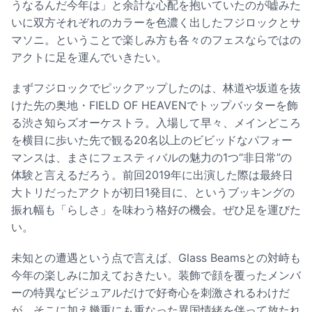
うなるんだ今年は」と余計な心配を抱いていたのが嘘みた
いに双方それぞれのカラーを色濃く出したフジロックとサ
マソニ。ということで楽しみ方も各々のフェスならではの
アクトに足を運んでいきたい。
まずフジロックでピックアップしたのは、林道や坂道を抜
けた先の奥地・FIELD OF HEAVENでトップバッターを飾
る渋さ知らズオーケストラ。入場して早々、メインどころ
を横目に歩いた先で観る20名以上のビビッドなパフォー
マンスは、まさにフェスティバルの魅力の1つ“非日常”の
体験と言えるだろう。前回2019年に出演した際は最終日
大トリだったアクトが初日1発目に、というブッキングの
振れ幅も「らしさ」を味わう格好の機会。ぜひ足を運びた
い。
未知との遭遇という点で言えば、Glass Beamsとの対峙も
今年の楽しみに加えておきたい。装飾で顔を覆ったメンバ
ーの特異なビジュアルだけで好奇心を刺激されるわけだ
が、そこに加え幾重にも重なった異国情緒を伴って放たれ