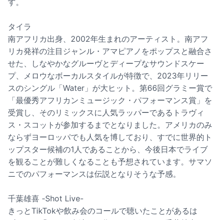
す。
タイラ
南アフリカ出身、2002年生まれのアーティスト。南アフ
リカ発祥の注目ジャンル・アマピアノをポップスと融合さ
せた、しなやかなグルーヴとディープなサウンドスケー
プ、メロウなボーカルスタイルが特徴で、2023年リリー
スのシングル「Water」が大ヒット。第66回グラミー賞で
「最優秀アフリカンミュージック・パフォーマンス賞」を
受賞し、そのリミックスに人気ラッパーであるトラヴィ
ス・スコットが参加するまでとなりました。アメリカのみ
ならずヨーロッパでも人気を博しており、すでに世界的ト
ップスター候補の1人であることから、今後日本でライブ
を観ることが難しくなることも予想されています。サマソ
ニでのパフォーマンスは伝説となりそうな予感。
千葉雄喜 -Shot Live-
きっとTikTokや飲み会のコールで聴いたことがあるは