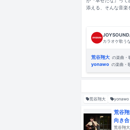
が『幸せだな』って
添える、そんな音楽
JOYSOUND
カラオケ歌うな
荒谷翔大
の楽曲・
yonawo
の楽曲・
荒谷翔大
yonawo
荒谷翔
向き合