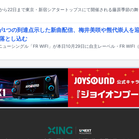
aiが1つの到達点示した新曲配信、梅井美咲や熊代崇人を
落とし込む