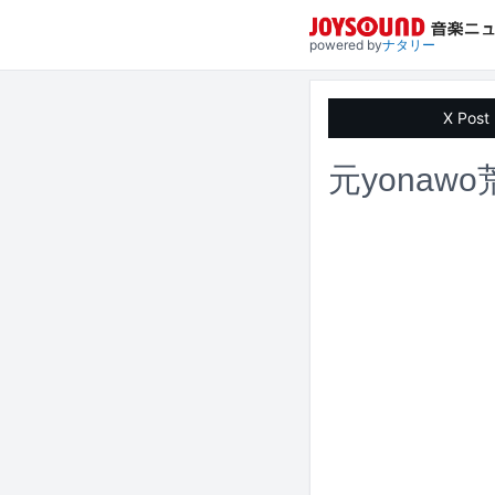
powered by
ナタリー
X Post
元yona