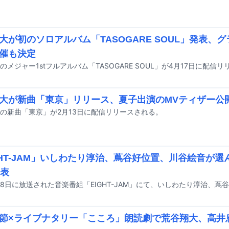
大が初のソロアルバム「TASOGARE SOUL」発表、
催も決定
のメジャー1stフルアルバム「TASOGARE SOUL」が4月17日に配信
大が新曲「東京」リリース、夏子出演のMVティザー公
の新曲「東京」が2月13日に配信リリースされる。
GHT-JAM」いしわたり淳治、蔦谷好位置、川谷絵音が選ん
発表
節×ライブナタリー「こころ」朗読劇で荒谷翔大、高井