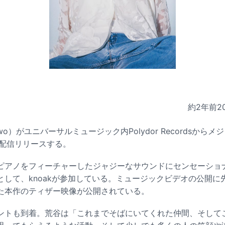
約2年前
2
nawo）がユニバーサルミュージック内Polydor Recordsから
を配信リリースする。
ピアノをフィーチャーしたジャジーなサウンドにセンセーショ
して、knoakが参加している。ミュージックビデオの公開に先立
た本作のティザー映像が公開されている。
ントも到着。荒谷は「これまでそばにいてくれた仲間、そして