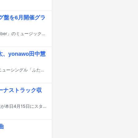
グ盤を6月開催グラ
荒谷翔大のメジャー1stフルアルバム「TASOGARE SOUL」より、リード曲「Amber」のミュージックビデオがYouTubeで公開された。
、yonawo田中慧
fuki（Vo, G）とpupu（Vo, Key）によるオルタナティブポップユニット・iVyのニューシングル「ふたごのライカ / セプタム」が4月22日に配信リリースされる。
ーナストラック収
古舘佑太郎（The SALOVERS、ex. THE 2）のフルアルバム「TAYUTAU」の配信が本日4月15日にスタートした。
曲