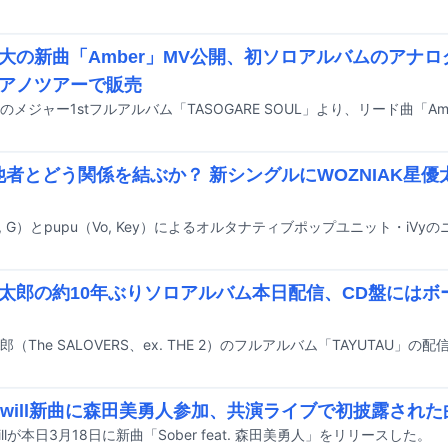
大の新曲「Amber」MV公開、初ソロアルバムのアナロ
アノツアーで販売
は他者とどう関係を結ぶか？ 新シングルにWOZNIAK星優太
太郎の約10年ぶりソロアルバム本日配信、CD盤にはボ
ik will新曲に森田美勇人参加、共演ライブで初披露された
 willが本日3月18日に新曲「Sober feat. 森田美勇人」をリリースした。