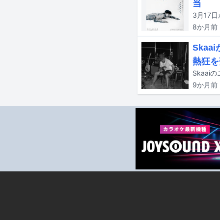
当
8か月
前
Ska
熱狂を
9か月
前