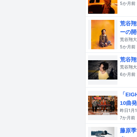
5か月
前
荒谷翔
ーの開
荒谷翔大
5か月
前
荒谷翔
荒谷翔大
6か月
前
「EI
10曲
7か月
前
藤原季