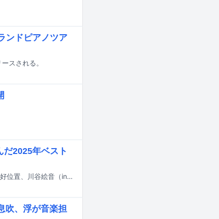
グランドピアノツア
リリースされる。
開
だ2025年ベスト
昨日1月18日に放送された音楽番組「EIGHT-JAM」にて、いしわたり淳治、蔦谷好位置、川谷絵音（indigo la End、ゲスの極み乙女、ジェニーハイ、ichikoro、礼賛）が選んだ「2025年のマイベスト10」が発表された。
息吹、浮が音楽担