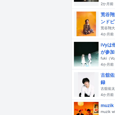
2か月
前
荒谷翔
ンドピ
4か月
前
iVy
が参加
4か月
前
古舘佑
録
4か月
前
muz
muzik