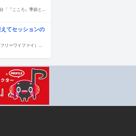
3月17日から22日まで東京・新宿シアタートップスにて開催される藤原季節の舞台「『こころ』季節と朗読 by ライブナタリー」に荒谷翔大、高井息吹、浮が出演する。
迎えてセッションの
Skaaiのニューシングル「FR WIFI」が本日10月29日に自主レーベル・FR WIFI（フリーワイファイ）から配信リリースされた。