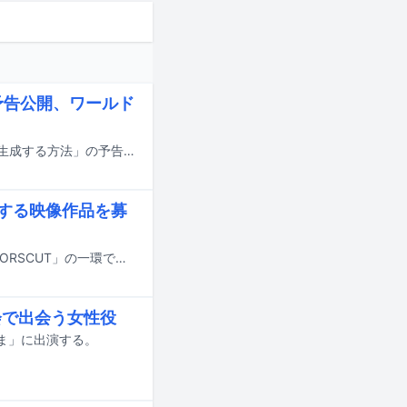
予告公開、ワールド
重岡大毅（WEST.）が主演を務め、原菜乃華が共演する映画「5秒で完全犯罪を生成する方法」の予告編がYouTubeで公開された。
にする映像作品を募
トヨタ自動車がクリエイターとコラボする共創プロジェクト「TOYOTA DIRECTORSCUT」の一環で「TOYOTA FACTORY HEROES DIRECTORSCUT」を始動。「トヨタの工場と職人を、ヒーローにするムービーを。」をテーマにした映像作品を一般募集するにあたり、STARGLOWや山本大斗らの楽曲音源を素材として無償提供する。
会で出会う女性役
たま」に出演する。