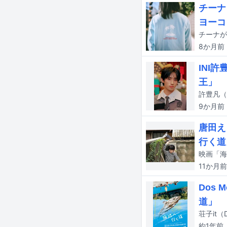
チーナ
ヨーコ
チーナが
8か月
前
INI
王」
9か月
前
唐田え
行く道
11か月
前
Dos
道」
荘子it
約1年
前