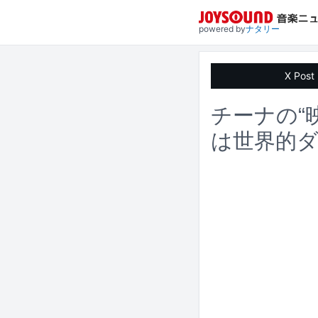
powered by
ナタリー
X Post
チーナの“
は世界的