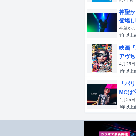
神聖か
登場し
1年以上
映画「
アヴち
1年以上
「パリ
MCは
1年以上