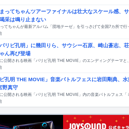
まってちゃんツアーファイナルは壮大なスケール感、サ
喝采は鳴り止まない
前
パリピ孔明」に幾田りら、サウシー石原、崎山蒼志、荘
ゃん再び登場
前
ピ孔明 THE MOVIE」音楽バトルフェスに岩田剛典、
宮野真守
前