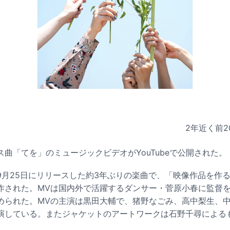
2年近く前
2
曲「てを」のミュージックビデオがYouTubeで公開された。
9月25日にリリースした約3年ぶりの楽曲で、「映像作品を作
作された。MVは国内外で活躍するダンサー・菅原小春に監督
られた。MVの主演は黒田大輔で、猪野なごみ、高中梨生、中嶋
演している。またジャケットのアートワークは石野千尋による