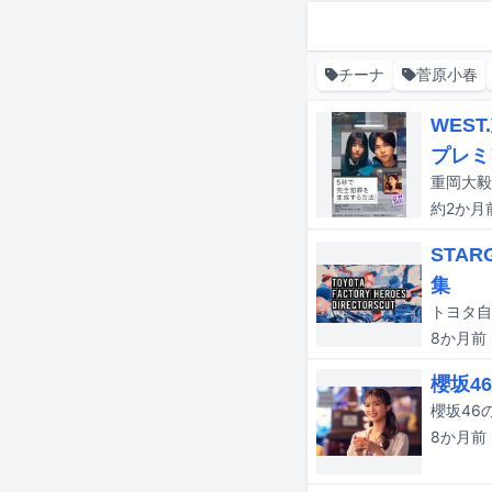
チーナ
菅原小春
WES
プレミ
約2か月
STA
集
8か月
前
櫻坂4
櫻坂46
8か月
前