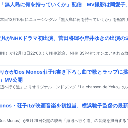
「無人島に何を持っていくか」配信 MV撮影は岡愛子
本日12月10日にニューシングル「無人島に何を持っていくか」を配信
許豊凡がNHKドラマ初出演、菅田将暉や岸井ゆきの出演の
りかがDos Monos荘子it書き下ろし曲で歌とラップ
」MV公開
 Monos・荘子itが映画音楽を初担当、横浜聡子監督の最
（Dos Monos）が8月29日公開の映画「海辺へ行く道」の音楽を担当す