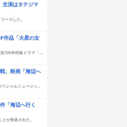
、主演はタテジマ
リリースした。
SF作品「火星の女
許豊凡（INI）が12月13日22:00よりNHK総合、NHK BSP4Kでオンエアされる放送100年特集ドラマ「火星の女王」に出演する。
に挑戦、映画「海辺へ
映画「海辺へ行く道」よりオリジナルエンドソング「La chanson de Yoko」のスペシャルミュージックビデオがYouTubeで公開された。
新作「海辺へ行く
ることが発表された。