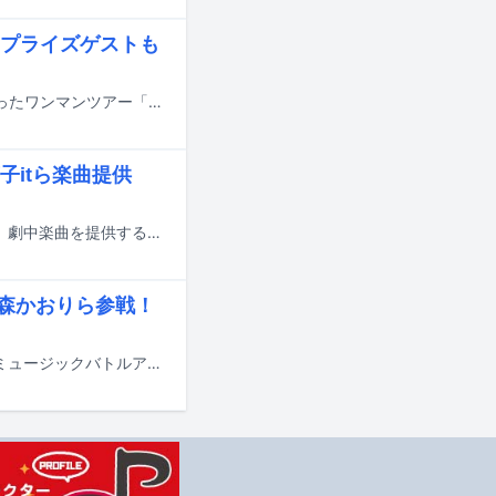
プライズゲストも
神聖かまってちゃんが最新アルバム「団地テーゼ」を引っさげて全国7カ所で行ったワンマンツアー「2025年ツアー」。そのファイナルとなる東京・Zepp DiverCity（TOKYO）公演が3月11日に開催された。
子itら楽曲提供
4月25日に公開される映画「パリピ孔明 THE MOVIE」のエンディングテーマと、劇中楽曲を提供するアーティストが発表された。
水森かおりら参戦！
4月25日に公開される映画「パリピ孔明 THE MOVIE」内の音楽バトルフェス「ミュージックバトルアワーズ 2025」の出演アーティストが発表された。