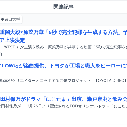
関連記事
黒田大輔
T.重岡大毅×原菜乃華「5秒で完全犯罪を生成する方法」
ア上映決定
前
RGLOWらが楽曲提供、トヨタが工場と職人をヒーロー
6田村保乃がドラマ「にこたま」出演、瀬戸康史と飲み
の田村保乃が、12月26日より配信されるFODオリジナルドラマ「にこ