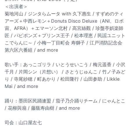
＜出演者＞
菊地河山 / ジンタらムータ with 久下惠生 / すずめのティ
アーズ＋中西レモン＋Donuts Disco Deluxe（ANI、ロボ
宙、AFRA）＋エマーソン北村 / 高宮絲觀 / 珍盤亭娯楽師
匠 / パピポンズ＋プリンス王子 / 松本理恵 / 民謡ユニット
こでらんに～ / 小梅一丁目町会 寿獅子 / 江戸消防記念会
第六区六番組 / and more
歌い手：あっこゴリラ / いとうせいこう / 梅元遥香 / 小沢
千月 / 片岡シン（片想い） / さとうじゅんこ / 竹ノ子みど
り / 寺尾紗穂 / 町あかり / 松田隆行 / 山田参助 / Likkle
Mai / and more
踊り：墨田区民踊連盟 / 茄子乃介踊りチーム / にゃんとこ
/ 花柳與扇 / 藤蔭寿由樹 / and more
司会：山口屋左七