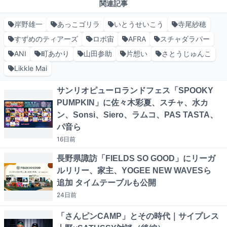
関連記事
岸野雄一
あっこゴリラ
いとうせいこう
寺尾紗穂
すずめのティアーズ
ロボ宙
AFRA
スチャダラパー
ANI
町あかり
山田参助
片想い
さとうじゅんこ
Likkle Mai
サンリオピューロランドフェス「SPOOKY
PUMPKIN」に佐々木彩夏、スチャ、水カ
ン、Sonsi、Siero、ラムコ、PAS TASTA、
パ音ら
16日
前
長野県諏訪「FIELDS SO GOOD」にリーガ
ルリリー、家主、YOGEE NEW WAVESら
追加 タイムテーブルも公開
24日
前
「さんピンCAMP」とその時代｜サイプレス