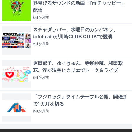
熱帯びるサウンドの新曲「I'm チャッピー」
配信
約1か月
前
スチャダラパー、水曜日のカンパネラ、
tofubeatsが川崎CLUB CITTA'で競演
約1か月
前
原田郁子、ゆっきゅん、寺尾紗穂、和田彩
花、浮が渋谷ヒカリエでトーク＆ライブ
約1か月
前
「フジロック」タイムテーブル公開、開催ま
で1カ月を切る
約1か月
前