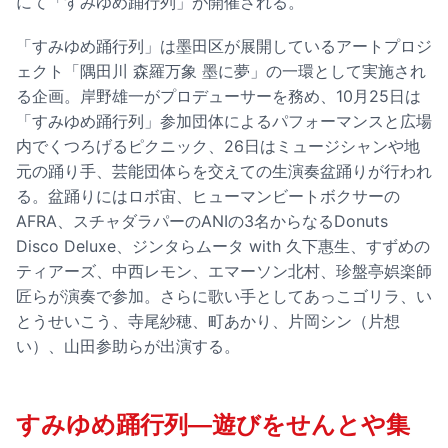
にて「すみゆめ踊行列」が開催される。
「すみゆめ踊行列」は墨田区が展開しているアートプロジ
ェクト「隅田川 森羅万象 墨に夢」の一環として実施され
る企画。岸野雄一がプロデューサーを務め、10月25日は
「すみゆめ踊行列」参加団体によるパフォーマンスと広場
内でくつろげるピクニック、26日はミュージシャンや地
元の踊り手、芸能団体らを交えての生演奏盆踊りが行われ
る。盆踊りにはロボ宙、ヒューマンビートボクサーの
AFRA、スチャダラパーのANIの3名からなるDonuts
Disco Deluxe、ジンタらムータ with 久下惠生、すずめの
ティアーズ、中西レモン、エマーソン北村、珍盤亭娯楽師
匠らが演奏で参加。さらに歌い手としてあっこゴリラ、い
とうせいこう、寺尾紗穂、町あかり、片岡シン（片想
い）、山田参助らが出演する。
すみゆめ踊行列―遊びをせんとや集