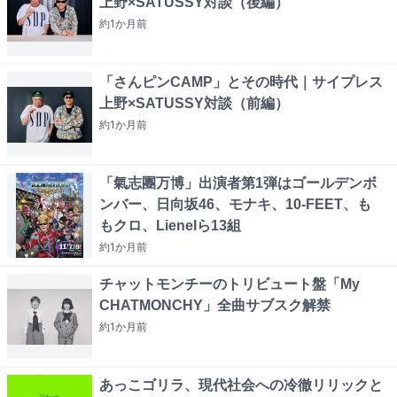
上野×SATUSSY対談（後編）
約1か月
前
「さんピンCAMP」とその時代｜サイプレス
上野×SATUSSY対談（前編）
約1か月
前
「氣志團万博」出演者第1弾はゴールデンボ
ンバー、日向坂46、モナキ、10-FEET、も
もクロ、Lienelら13組
約1か月
前
チャットモンチーのトリビュート盤「My
CHATMONCHY」全曲サブスク解禁
約1か月
前
あっこゴリラ、現代社会への冷徹リリックと