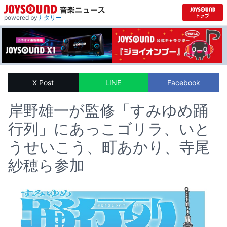
powered by
ナタリー
X Post
LINE
Facebook
岸野雄一が監修「すみゆめ踊
行列」にあっこゴリラ、いと
うせいこう、町あかり、寺尾
紗穂ら参加