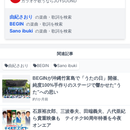
カラオケ歌うならJOYSOUND
由紀さおり
の楽曲・歌詞を検索
BEGIN
の楽曲・歌詞を検索
Sano ibuki
の楽曲・歌詞を検索
関連記事
由紀さおり
BEGIN
Sano ibuki
BEGINが沖縄竹富島で「うたの日」開催、
純度100%手作りのステージで響かせた“う
た”への思い
約1か月
前
石原裕次郎、三波春夫、田端義夫、八代亜紀
ら貴重映像も テイチク90周年特番を今夜
オンエア