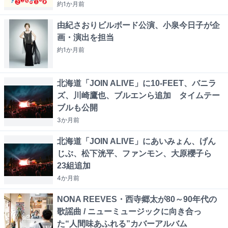
約1か月
前
由紀さおりビルボード公演、小泉今日子が企
画・演出を担当
約1か月
前
北海道「JOIN ALIVE」に10-FEET、バニラ
ズ、川崎鷹也、ブルエンら追加 タイムテー
ブルも公開
3か月
前
北海道「JOIN ALIVE」にあいみょん、げん
じぶ、松下洸平、ファンモン、大原櫻子ら
23組追加
4か月
前
NONA REEVES・西寺郷太が80～90年代の
歌謡曲 / ニューミュージックに向き合っ
た“人間味あふれる”カバーアルバム