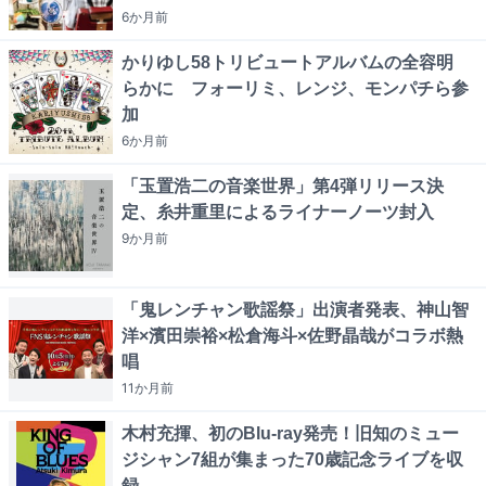
6か月
前
かりゆし58トリビュートアルバムの全容明
らかに フォーリミ、レンジ、モンパチら参
加
6か月
前
「玉置浩二の音楽世界」第4弾リリース決
定、糸井重里によるライナーノーツ封入
9か月
前
「鬼レンチャン歌謡祭」出演者発表、神山智
洋×濱田崇裕×松倉海斗×佐野晶哉がコラボ熱
唱
11か月
前
木村充揮、初のBlu-ray発売！旧知のミュー
ジシャン7組が集まった70歳記念ライブを収
録