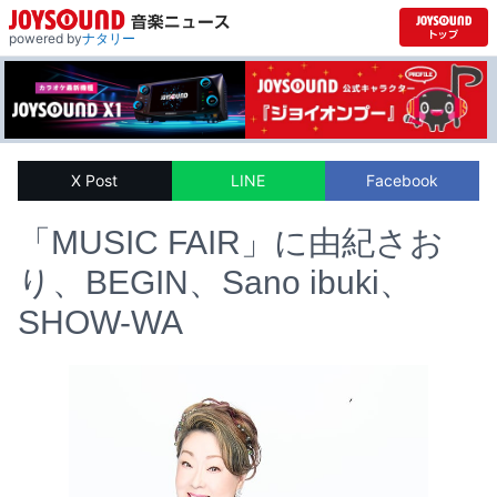
powered by
ナタリー
X Post
LINE
Facebook
「MUSIC FAIR」に由紀さお
り、BEGIN、Sano ibuki、
SHOW-WA