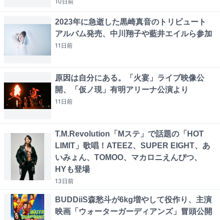
10日
前
2023年に急逝した黒崎真音のトリビュート
アルバム発売、中川翔子や藍井エイルら参加
11日
前
原因は自分にある。「火宴」ライブ映像公
開、「仮ノ現」有明アリーナ公演より
11日
前
T.M.Revolution「Mステ」で話題の「HOT
LIMIT」歌唱！ATEEZ、SUPER EIGHT、あ
いみょん、TOMOO、マカロニえんぴつ、
HYも登場
13日
前
BUDDiiS森愁斗が6kg増やして役作り、主演
映画「ウォーターガーディアンズ」冒頭公開