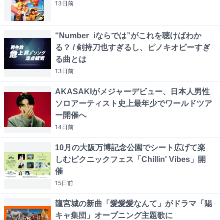
13日
前
“Number_iならでは”がこれを聴けばわか
る？ / 剣持刀也すぎるし、ピノキオピーすぎ
る曲とは
13日
前
AKASAKIがメジャーデビュー、日本人男性
ソロアーティスト史上最年少でワールドツア
ー開催へ
14日
前
10月の大阪万博記念公園でシート広げて楽
しむピクニックフェス「Chillin' Vibes」開
催
15日
前
龍宮城の新曲「愛愛愛なんて」がドラマ「陽
キャ集団」オープニング主題歌に