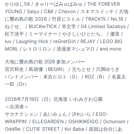
かりゆし58 / きゃりーぱみゅぱみゅ / THE FOREVER
YOUNG / Salyu / C&K / Chevon / スキマスイッチ / 大地
に響め島の歌 2026 / 竹原ピストル / TRACK15 / No.18 /
ねぐせ。 / BUCK∞TICK / 羊文学 / 04 Limited Sazabys /
松下洸平 / ミーマイナー / やさしいひとたち。 / 優里 /
luv / Laughing Hick / reGretGirl / REJAY / LEGO BIG
MORL / レトロリロン / 浪漫派マシュマロ / and more
大地に響め島の歌 2026 参加メンバー
宮沢和史 / 島袋優（BEGIN） / 元ちとせ / 川満ゆうき
バンドメンバー：末吉ヒロト（G） / KOZ（B） / 名嘉太
一郎（Dr）
2026年7月19日（日）北海道 いわみざわ公園
＜出演者＞
サカナクション / あいみょん / 汐れいら / EGO-
WRAPPIN' / ELLEGARDEN / OSHIKIKEIGO / Ochunism /
OddRe: / CUTIE STREET / Kvi Baba / 原因は自分にあ