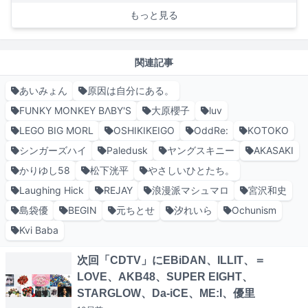
もっと見る
関連記事
あいみょん
原因は自分にある。
FUNKY MONKEY BΛBY'S
大原櫻子
luv
LEGO BIG MORL
OSHIKIKEIGO
OddRe:
KOTOKO
シンガーズハイ
Paledusk
ヤングスキニー
AKASAKI
かりゆし58
松下洸平
やさしいひとたち。
Laughing Hick
REJAY
浪漫派マシュマロ
宮沢和史
島袋優
BEGIN
元ちとせ
汐れいら
Ochunism
Kvi Baba
次回「CDTV」にEBiDAN、ILLIT、＝
LOVE、AKB48、SUPER EIGHT、
STARGLOW、Da-iCE、ME:I、優里