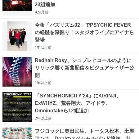
23組追加
4か月
前
今夜「バズリズム02」でPSYCHIC FEVER
の経歴を深掘り！スタジオライブにアイナら
登場
1年以上
前
Redhair Rosy、シュプレヒコールのように
リリック響く新曲配信＆ビジュアライザー公
開
1年以上
前
「SYNCHRONICITY'24」にKIRINJI、
ExWHYZ、荒谷翔大、アイドラ、
Omoinotakeら12組追加
2年以上
前
フジロックに奥田民生、トータス松本、土屋
アンナ、Doulのスペシャルバンド追加 出