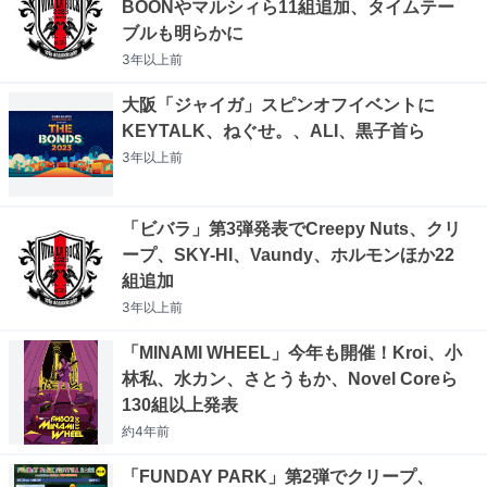
BOONやマルシィら11組追加、タイムテー
ブルも明らかに
3年以上
前
大阪「ジャイガ」スピンオフイベントに
KEYTALK、ねぐせ。、ALI、黒子首ら
3年以上
前
「ビバラ」第3弾発表でCreepy Nuts、クリ
ープ、SKY-HI、Vaundy、ホルモンほか22
組追加
3年以上
前
「MINAMI WHEEL」今年も開催！Kroi、小
林私、水カン、さとうもか、Novel Coreら
130組以上発表
約4年
前
「FUNDAY PARK」第2弾でクリープ、