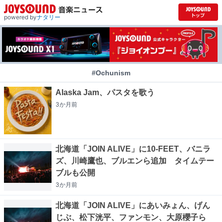
powered by
ナタリー
#Ochunism
Alaska Jam、パスタを歌う
3か月
前
北海道「JOIN ALIVE」に10-FEET、バニラ
ズ、川崎鷹也、ブルエンら追加 タイムテー
ブルも公開
3か月
前
北海道「JOIN ALIVE」にあいみょん、げん
じぶ、松下洸平、ファンモン、大原櫻子ら