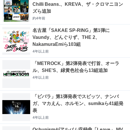
Chilli Beans.、KREVA、ザ・クロマニヨン
ズら追加
約4年
前
名古屋「SAKAE SP-RING」第1弾に
Vaundy、どんぐりず、THE 2、
NakamuraEmiら103組
4年以上
前
「METROCK」第2弾発表で打首、オーラ
ル、SHE'S、緑黄色社会ら13組追加
4年以上
前
「ビバラ」第1弾発表でスピッツ、ナンバ
ガ、マカえん、ホルモン、sumikaら41組発
表
4年以上
前
Ochunismがアルバム収録曲「Leave」 MV