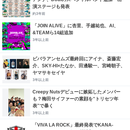
演ステージも発表
約3年
前
「JOIN ALIVE」に杏里、手越祐也、AI、
&TEAMら14組追加
3年以上
前
ビバラアンセムズ最終回にアイナ、斎藤宏
介、SKY-HI×たなか、田邊駿一、宮崎朝子、
ヤマサキセイヤ
3年以上
前
Creepy Nutsデビューに嫉妬したメンバー
も？梅田サイファーの素顔を“トリセツ年
表”で暴く
3年以上
前
「VIVA LA ROCK」最終発表でKANA-