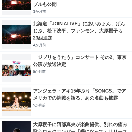
ブルも公開
3か月
前
北海道「JOIN ALIVE」にあいみょん、げん
じぶ、松下洸平、ファンモン、大原櫻子ら
23組追加
4か月
前
「ジブリをうたう」コンサート その2、東京
公演が放送決定
5か月
前
アンジェラ・アキ15年ぶり「SONGS」でア
メリカでの挑戦を語る、あの名曲も披露
5か月
前
大原櫻子に阿部真央が楽曲提供、別れの痛み
歌うロックナンバー「裸になって」リリース