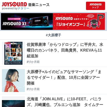
powered by
ナタリー
#大原櫻子
佐賀県唐津「からつドロップ」に平井大、水
曜日のカンパネラ、田島貴男、KREVAら11
組追加
約1か月
前
大原櫻子×ルイのピュアなサマーソング「ま
るでサイダー！」配信、10月に全国ツアー
開催
約1か月
前
北海道「JOIN ALIVE」に10-FEET、バニラ
ズ、川崎鷹也、ブルエンら追加 タイムテー