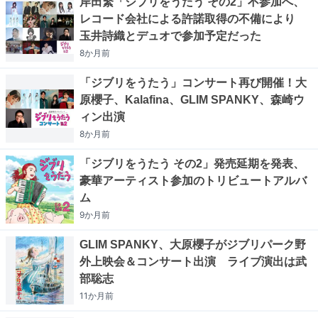
岸田繁「ジブリをうたう その2」不参加へ、
レコード会社による許諾取得の不備により
玉井詩織とデュオで参加予定だった
8か月
前
「ジブリをうたう」コンサート再び開催！大
原櫻子、Kalafina、GLIM SPANKY、森崎ウ
ィン出演
8か月
前
「ジブリをうたう その2」発売延期を発表、
豪華アーティスト参加のトリビュートアルバ
ム
9か月
前
GLIM SPANKY、大原櫻子がジブリパーク野
外上映会＆コンサート出演 ライブ演出は武
部聡志
11か月
前