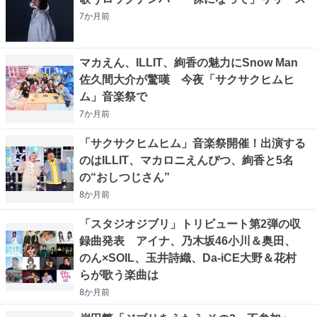
7か月
前
マカえん、ILLIT、絢香の魅力にSnow Man
佐久間大介が驚嘆 今夜「サクサクヒムヒ
ム」音楽祭で
7か月
前
「サクサクヒムヒム」音楽祭開催！出演する
のはILLIT、マカロニえんぴつ、絢香と5名
の“おしつじさん”
8か月
前
「スタジオジブリ」トリビュート第2弾の収
録曲発表 アイナ、乃木坂46小川＆奥田、
のん×SOIL、玉井詩織、Da-iCE大野＆花村
らが歌う楽曲は
8か月
前