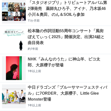
「スタジオジブリ」トリビュートアルバム第
2弾発売 薬師丸ひろ子、アイナ、乃木坂46
小川＆奥田、のん＆SOILら参加
11か月
前
松本隆の作詞活動55周年コンサート「風街
ぽえてぃっく2025」開催決定、出演24組と
曲目発表
約1年
前
NHK「みんなのうた」に神山羊、ピコ太
郎、大原櫻子が登場
1年以上
前
中日ドラゴンズ「ブルーサマーフェスティバ
ル」に7ORDER、大原櫻子、Little Glee
Monster登場
1年以上
前