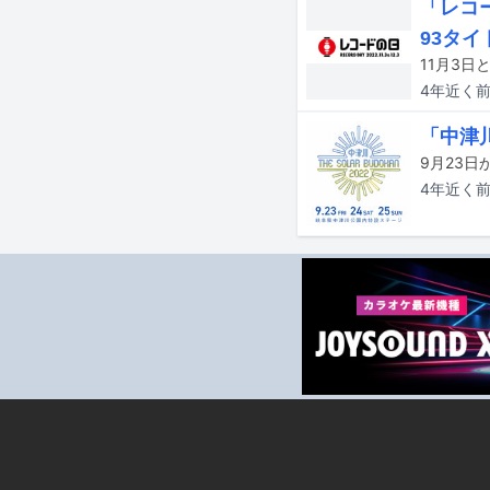
「レコー
93タイ
4年近く
「中津
4年近く