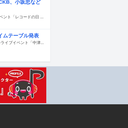
、CKB、小坂忠など
11月3日と12月3日に行われるアナログレコードの普及を目的とした東洋化成のイベント「レコードの日 2022」の、2日目の参加タイトルが発表された。
イムテーブル発表
9月23日から25日までの3日間、岐阜・中津川公園内特設ステージで行われる野外ライブイベント「中津川THE SOLAR BUDOKAN 2022」の最終追加出演者が発表された。