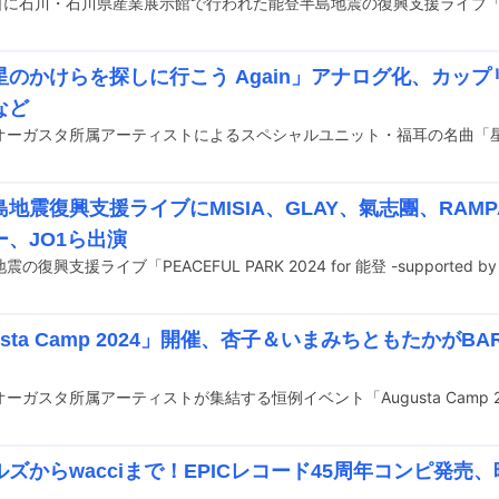
星のかけらを探しに行こう Again」アナログ化、カッ
など
地震復興支援ライブにMISIA、GLAY、氣志團、RAMP
ー、JO1ら出演
usta Camp 2024」開催、杏子＆いまみちともたかがBAR
ズからwacciまで！EPICレコード45周年コンピ発売