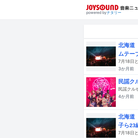
powered by
ナタリー
北海道「
ムテー
3か月
前
民謡ク
4か月
前
北海道
子ら23