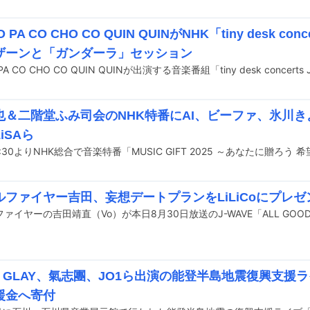
O PA CO CHO CO QUIN QUINがNHK「tiny desk con
ザーンと「ガンダーラ」セッション
也＆二階堂ふみ司会のNHK特番にAI、ビーファ、氷川
iSAら
ルファイヤー吉田、妄想デートプランをLiLiCoにプレゼ
ァイヤーの吉田靖直（Vo）が本日8月30日放送のJ-WAVE「ALL GOOD
A、GLAY、氣志團、JO1ら出演の能登半島地震復興支援
援金へ寄付