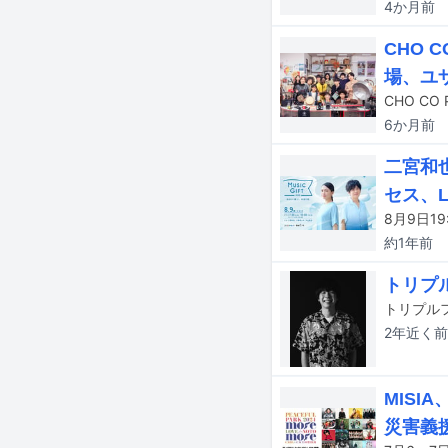
4か月
前
CHO C
場、ユ
6か月
前
二宮和
セス、L
約1年
前
トリプ
トリプルフ
2年近く
前
MISI
災害義