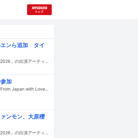
ブルエンら追加 タイ
7月18日と19日に北海道・いわみざわ公園にて行われる野外フェス「JOIN ALIVE 2026」の出演アーティスト第4弾が発表された。
や参加
民謡クルセイダーズの約3年ぶりとなる新作「日本民謡より愛をこめて」（英題：From Japan with Love）が6月26日にCD、7月17日にアナログ盤で発売されることが決定。北米では名門ブルーノートからのリリースとなる。アルバムのリリースに先駆けて、先行シングル「花笠音頭」の配信が昨日4月24日にスタートし、YouTubeでミュージックビデオが公開された。
、ファンモン、大原櫻
7月18日と19日に北海道・いわみざわ公園にて行われる野外フェス「JOIN ALIVE 2026」の出演アーティスト第3弾が発表された。