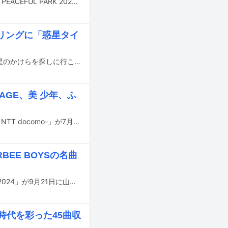
7月6、7日に石川・石川県産業展示館で行われた能登半島地震の復興支援ライブ「PEACEFUL PARK 2024 for 能登 -supported by NTT docomo-」の映像が9月1日10:00から30日23:59まで各種配信プラットフォームにて配信される。
プリングに「惑星タイ
オフィスオーガスタ所属アーティストによるスペシャルユニット・福耳の名曲「星のかけらを探しに行こう Again」がアナログ12inch化。レコードの日である11月3日にリリースされる。
AGE、美 少年、ふ
能登半島地震の復興支援ライブ「PEACEFUL PARK 2024 for 能登 -supported by NTT docomo-」が7月6、7日に石川・石川県産業展示館で開催される。
BEE BOYSの名曲
オフィスオーガスタ所属アーティストが集結する恒例イベント「Augusta Camp 2024」が9月21日に山梨・富士急ハイランド・コニファーフォレストで開催される。
、時代を彩った45曲収