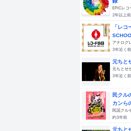
録
2年以上
前
「レコ
SCHO
3年近く
元ちと
3年近く
民クル
カンら
約3年
前
元ちと