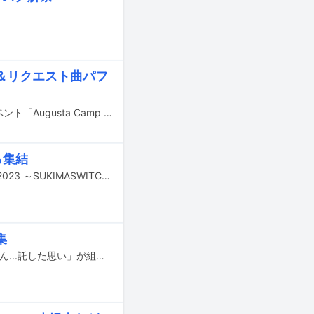
。
ュー曲＆リクエスト曲パフ
昨年9月に神奈川・横浜赤レンガパーク 野外特設ステージで開催されたライブイベント「Augusta Camp 2022 ～Office Augusta 30th Anniversary～」のBlu-rayが、9月13日にUNIVERSAL MUSIC STOREおよび、Augusta Family Clubにて受注限定商品として販売される。
ら集結
オフィスオーガスタ所属アーティストが集結する恒例イベント「Augusta Camp 2023 ～SUKIMASWITCH 20th Anniversary～」が9月23日に神奈川・横浜赤レンガパーク 野外特設ステージで開催される。
集
明日4月8日放送のTBS「報道特集」にて、坂本龍一の追悼特集「追悼 坂本龍一さん...託した思い」が組まれる。