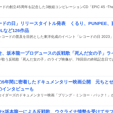
ードの日」リリースタイトル発表 くるり、PUNPEE、藤
OLなど126作品
前
せ、坂本龍一プロデュースの反戦歌「死んだ女の子」ラ
前
の5年間に密着したドキュメンタリー映画公開 元ちと
のインタビューも
せ×坂本龍一による反戦歌、ウクライナ情勢を受けてサ