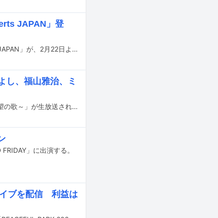
certs JAPAN」登
CHO CO PA CO CHO CO QUIN QUINが出演する音楽番組「tiny desk concerts JAPAN」が、2月22日より順次NHK WORLD-JAPANおよびNHK総合で放送される。
きよし、福山雅治、ミ
8月9日19:30よりNHK総合で音楽特番「MUSIC GIFT 2025 ～あなたに贈ろう 希望の歌～」が生放送される。
ン
 FRIDAY」に出演する。
ライブを配信 利益は