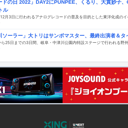
ドの日 2022」DAY2にPUNPEE、くるり、大貫妙子
トル
前
川ソーラー」大トリはサンボマスター、最終出演者＆タ
前