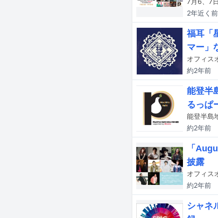
2年近く
前
福耳「
マー」
約2年
前
能登半島
るっぱ
約2年
前
「Aug
披露
約2年
前
シャネル