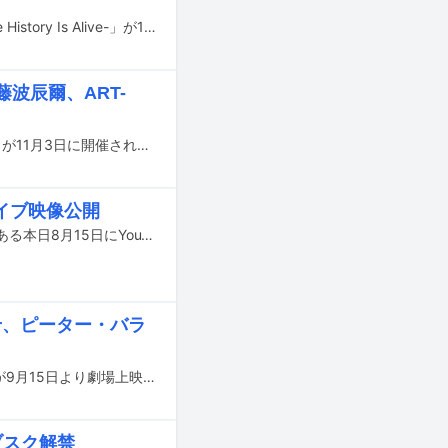
EPICレコードの創立45周年を記念した3枚組コンピレーションCD「EPIC 45 -The History Is Alive-」が12月20日にリリースされる。
波辰爾、ART-
アナログレコードの普及を目的とした東洋化成のイベント「レコードの日 2023」が11月3日に開催される。
イブ映像公開
元ちとせが歌う反戦歌「死んだ女の子」のライブ映像が、78回目の終戦記念日である本日8月15日にYouTubeで公開された。
せ、ピーター・バラ
民謡クルセイダーズのドキュメンタリー映画「ブリング・ミンヨー・バック！」が9月15日より劇場上映される。
ブスク解禁