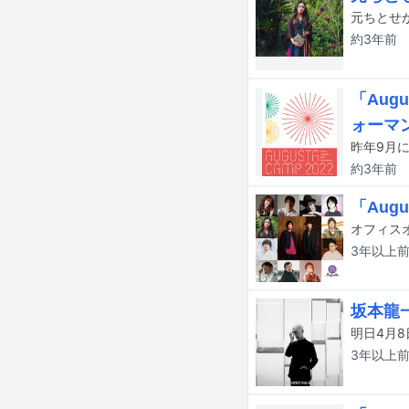
元ちとせ
約3年
前
「Aug
ォーマ
約3年
前
「Aug
3年以上
坂本龍
3年以上