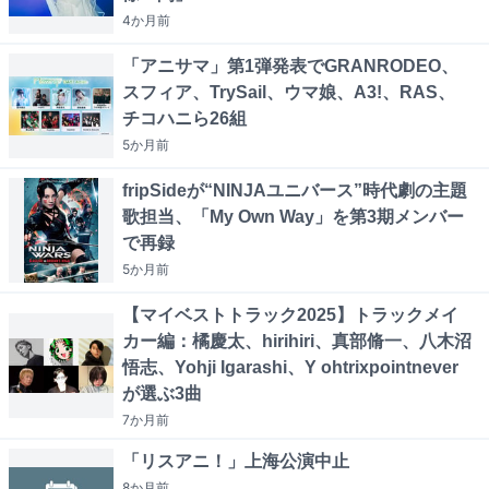
4か月
前
「アニサマ」第1弾発表でGRANRODEO、
スフィア、TrySail、ウマ娘、A3!、RAS、
チコハニら26組
5か月
前
fripSideが“NINJAユニバース”時代劇の主題
歌担当、「My Own Way」を第3期メンバー
で再録
5か月
前
【マイベストトラック2025】トラックメイ
カー編：橘慶太、hirihiri、真部脩一、八木沼
悟志、Yohji Igarashi、Y ohtrixpointnever
が選ぶ3曲
7か月
前
「リスアニ！」上海公演中止
8か月
前