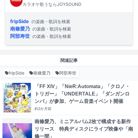
カラオケ歌うならJOYSOUND
fripSide
の楽曲・歌詞を検索
南條愛乃
の楽曲・歌詞を検索
阿部寿世
の楽曲・歌詞を検索
関連記事
fripSide
南條愛乃
阿部寿世
「FF XIV」「NieR:Automata」「クロノ・
トリガー」「UNDERTALE」「ダンガンロ
ンパ」が参加、ゲーム音楽イベント開催
約2か月
前
南條愛乃、ミニアルバム2枚で構成する新作
リリース 特典ディスクにライブ映像や「南
條一間」