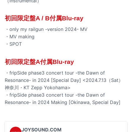
（instrumental）
初回限定盤A / B付属Blu-ray
・only my railgun -version 2024- MV
・MV making
・SPOT
初回限定盤A付属Blu-ray
・fripSide phase3 concert tour -the Dawn of
Resonance- in 2024 [Special Day] <2024.7.13（Sat）
神奈川・KT Zepp Yokohama>
・fripSide phase3 concert tour -the Dawn of
Resonance- in 2024 Making [Okinawa, Special Day]
JOYSOUND.COM