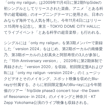
「only my railgun」は2009年11月4日に第2期fripSideの
初シングルとしてリリースされた楽曲。アニメ「とある科
学の超電磁砲」のオープ二ングテーマに使用され、日本の
みならず海外でも人気を博した。今年11月4日にはリリー
ス15周年を記念し、東京・TOKYO DOME CITY HALLに
てライブイベント「とある科学の超音楽祭」も行われる。
シングルには「only my railgun」を第3期メンバーで新録
した「version 2024」をはじめ、第2期ボーカルの南條愛
乃、第3期ボーカルの上杉真央と阿部寿世の3人が参加し
た「15th Anniversary version」、2020年に第2期体制で
再録された「version 2020」を収録。初回限定盤Aおよび
Bには「only my railgun -version 2024-」のミュージッ
クビデオとそのメイキング、スポット映像を収めたBlu-
rayが付属する。さらに初回限定盤AのBlu-rayには今年開
催のツアー「fripSide phase3 concert tour -the Dawn
of Resonance- in 2024」のメイキングと神奈川・KT
Zepp Yokohama公演のライブ映像も収録される。