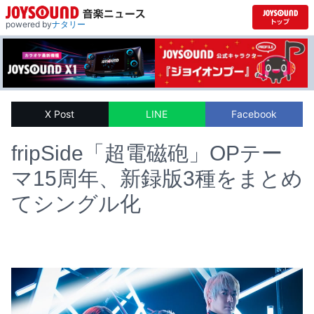
powered by
ナタリー
X Post
LINE
Facebook
fripSide「超電磁砲」OPテー
マ15周年、新録版3種をまとめ
てシングル化