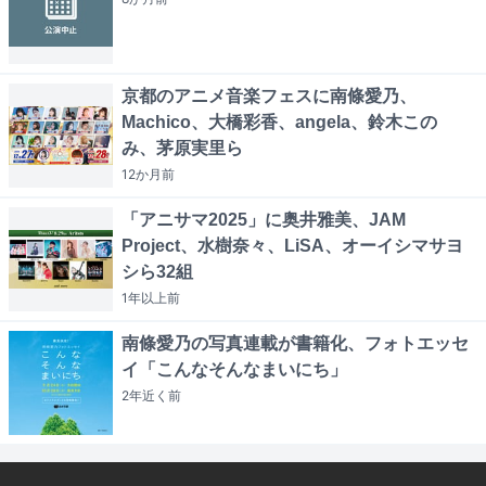
京都のアニメ音楽フェスに南條愛乃、
Machico、大橋彩香、angela、鈴木この
み、茅原実里ら
12か月
前
「アニサマ2025」に奥井雅美、JAM
Project、水樹奈々、LiSA、オーイシマサヨ
シら32組
1年以上
前
南條愛乃の写真連載が書籍化、フォトエッセ
イ「こんなそんなまいにち」
2年近く
前