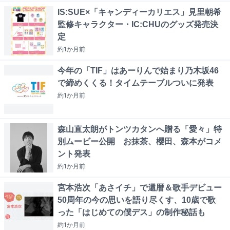
IS:SUE×「キャンディーカリエス」見里朝希
監修キャラクター・IC:CHUのグッズ発売決
定
約1か月
前
今年の「TIF」はあーりんで始まり乃木坂46
で締めくくる！タイムテーブルついに発表
約1か月
前
森山直太朗がトンツカタンへ贈る「愛々」特
別ムービー公開 お抹茶、櫻田、森本がコメ
ント発表
約1か月
前
宮本浩次「あさイチ」で還暦＆歌手デビュー
50周年の今の思いを語り尽くす、10歳で歌
った「はじめての僕デス」の制作秘話も
約1か月
前