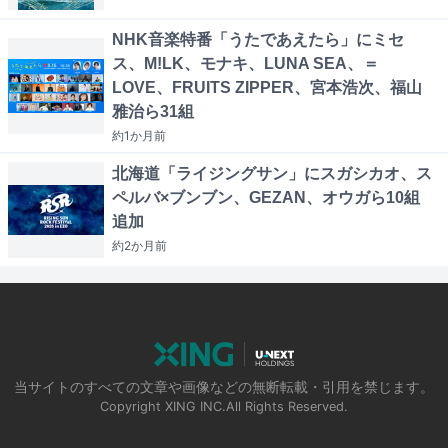
NHK音楽特番「うたであえたら」にミセ
ス、M!LK、モナキ、LUNA SEA、＝
LOVE、FRUITS ZIPPER、宮本浩次、福山
雅治ら31組
約1か月
前
北海道「ライジングサン」にスガシカオ、ス
ペルバ×ブンブン、GEZAN、オウガら10組
追加
約2か月
前
当サイトのすべての文章や画像などの無断転載・引用を禁じます。
Copyright XING INC.All Rights Reserved.