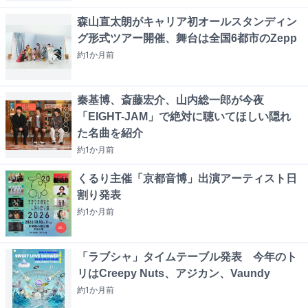
森山直太朗がキャリア初オールスタンディン
グ形式ツアー開催、舞台は全国6都市のZepp
約1か月
前
秦基博、斎藤宏介、山内総一郎が今夜
「EIGHT-JAM」で絶対に聴いてほしい隠れ
た名曲を紹介
約1か月
前
くるり主催「京都音博」出演アーティスト日
割り発表
約1か月
前
「ラブシャ」タイムテーブル発表 今年のト
リはCreepy Nuts、アジカン、Vaundy
約1か月
前