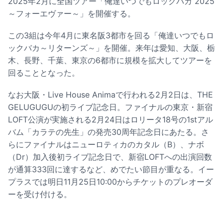
2025年2月に全国ツアー「俺達いつでもロックバカ 2025
～フォーエヴァー～」を開催する。
この3組は今年4月に東名阪3都市を回る「俺達いつでもロ
ックバカ～リターンズ～」を開催。来年は愛知、大阪、栃
木、長野、千葉、東京の6都市に規模を拡大してツアーを
回ることとなった。
なお大阪・Live House Animaで行われる2月2日は、THE
GELUGUGUの初ライブ記念日。ファイナルの東京・新宿
LOFT公演が実施される2月24日はロリータ18号の1stアル
バム「カラテの先生」の発売30周年記念日にあたる。さ
らにファイナルはニューロティカのカタル（B）、ナボ
（Dr）加入後初ライブ記念日で、新宿LOFTへの出演回数
が通算333回に達するなど、めでたい節目が重なる。イー
プラスでは明日11月25日10:00からチケットのプレオーダ
ーを受け付ける。