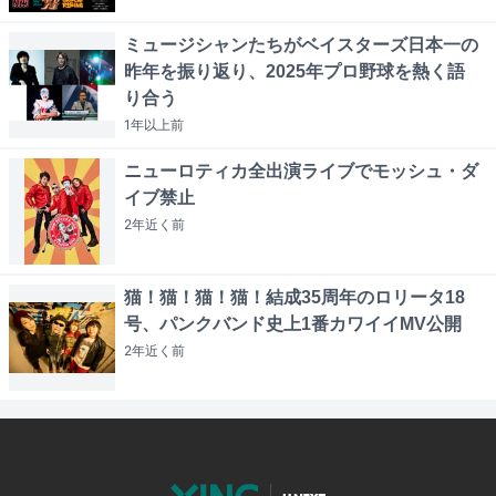
ミュージシャンたちがベイスターズ日本一の
昨年を振り返り、2025年プロ野球を熱く語
り合う
1年以上
前
ニューロティカ全出演ライブでモッシュ・ダ
イブ禁止
2年近く
前
猫！猫！猫！猫！結成35周年のロリータ18
号、パンクバンド史上1番カワイイMV公開
2年近く
前