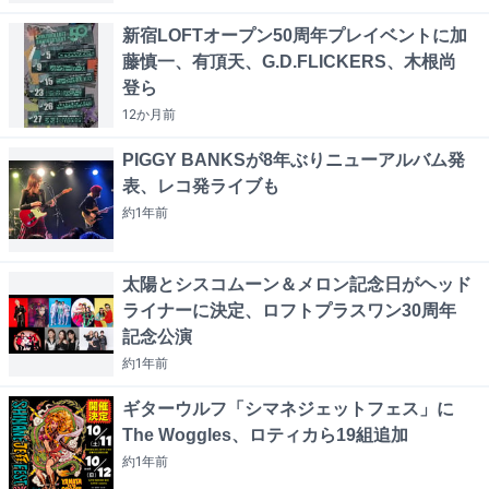
新宿LOFTオープン50周年プレイベントに加
藤慎一、有頂天、G.D.FLICKERS、木根尚
登ら
12か月
前
PIGGY BANKSが8年ぶりニューアルバム発
表、レコ発ライブも
約1年
前
太陽とシスコムーン＆メロン記念日がヘッド
ライナーに決定、ロフトプラスワン30周年
記念公演
約1年
前
ギターウルフ「シマネジェットフェス」に
The Woggles、ロティカら19組追加
約1年
前