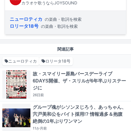
カラオケ歌うならJOYSOUND
ニューロティカ
の楽曲・歌詞を検索
ロリータ18号
の楽曲・歌詞を検索
関連記事
ニューロティカ
ロリータ18号
故・スマイリー原島バースデーライブ
6DAYS開催、ザ・スリルが6年半ぶりステー
ジに
26日
前
グループ魂がシソンヌじろう、あっちゃん、
宍戸美和公をバイト採用!? 情報過多＆抱腹
絶倒の1年ぶりワンマン
11か月
前