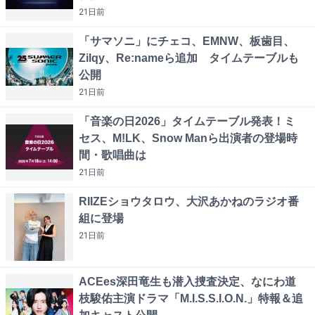
21日
前
「サマソニ」にチェコ、EMNW、板歯目、
Zilqy、Re:nameら追加 タイムテーブルも
公開
21日
前
「音楽の日2026」タイムテーブル発表！ミ
セス、M!LK、Snow Manら出演者の登場時
間・歌唱曲は
21日
前
RIIZEショウタロウ、大沢あかねのラジオ番
組に登場
21日
前
ACEes深田竜生も潜入捜査決定、なにわ道
枝駿佑主演ドラマ「M.I.S.S.I.O.N.」特報＆追