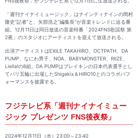
FNS後夜祭」がフジテレビ系で12月11日に生放送される。
「週刊ナイナイミュージック」はナインティナインの岡村
隆史“記者”と、矢部浩之“編集長”が音楽トレンドに迫る番
組。12月11日は同日放送の音楽特番「2024FNS歌謡祭 第
2夜」のスタジオにアーティストを迎えて放送される。
出演アーティストはEXILE TAKAHIRO、OCTPATH、DA
PUMP、なにわ男子、NOA、BABYMONSTER、RIIZE、
Liella!の8組。DA PUMPはブレイキンの日本代表選手とし
てパリ五輪に出場したShigekix＆HIRO10とのコラボパフ
ォーマンスを披露する。
フジテレビ系「週刊ナイナイミュー
ジック プレゼンツ FNS後夜祭」
2024年12月11日（水）23:00～23:40