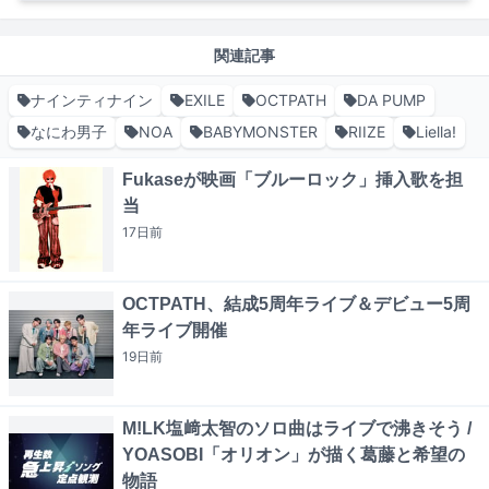
関連記事
ナインティナイン
EXILE
OCTPATH
DA PUMP
なにわ男子
NOA
BABYMONSTER
RIIZE
Liella!
Fukaseが映画「ブルーロック」挿入歌を担
当
17日
前
OCTPATH、結成5周年ライブ＆デビュー5周
年ライブ開催
19日
前
M!LK塩﨑太智のソロ曲はライブで沸きそう /
YOASOBI「オリオン」が描く葛藤と希望の
物語