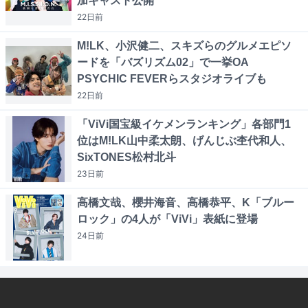
加キャスト公開
22日
前
M!LK、小沢健二、スキズらのグルメエピソ
ードを「バズリズム02」で一挙OA
PSYCHIC FEVERらスタジオライブも
22日
前
「ViVi国宝級イケメンランキング」各部門1
位はM!LK山中柔太朗、げんじぶ杢代和人、
SixTONES松村北斗
23日
前
高橋文哉、櫻井海音、高橋恭平、K「ブルー
ロック」の4人が「ViVi」表紙に登場
24日
前