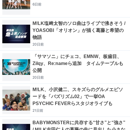
6日
前
M!LK塩﨑太智のソロ曲はライブで沸きそう /
YOASOBI「オリオン」が描く葛藤と希望の
物語
20日
前
「サマソニ」にチェコ、EMNW、板歯目、
Zilqy、Re:nameら追加 タイムテーブルも
公開
20日
前
M!LK、小沢健二、スキズらのグルメエピソ
ードを「バズリズム02」で一挙OA
PSYCHIC FEVERらスタジオライブも
21日
前
BABYMONSTERに共存する“甘さ”と“強さ”
/ M!LK吉田仁人の葛藤の先に見出した小さな