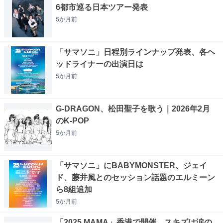
6都市巡る日本ツアー発表
5か月
前
「サマソニ」日程別ラインナップ発表、各ヘ
ッドライナーの出演日は
5か月
前
G-DRAGON、松田聖子を歌う｜2026年2月
のK-POP
5か月
前
「サマソニ」にBABYMONSTER、ジェイ
ド、藤井風とのセッション話題のエルミーン
ら8組追加
5か月
前
「2025 MAMA」香港で開催、スキズは涙の