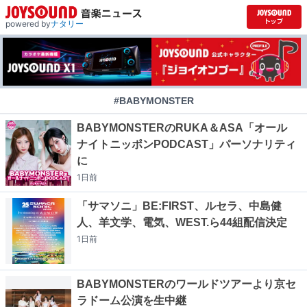
powered by
ナタリー
#BABYMONSTER
BABYMONSTERのRUKA＆ASA「オール
ナイトニッポンPODCAST」パーソナリティ
に
1日
前
「サマソニ」BE:FIRST、ルセラ、中島健
人、羊文学、電気、WEST.ら44組配信決定
1日
前
BABYMONSTERのワールドツアーより京セ
ラドーム公演を生中継