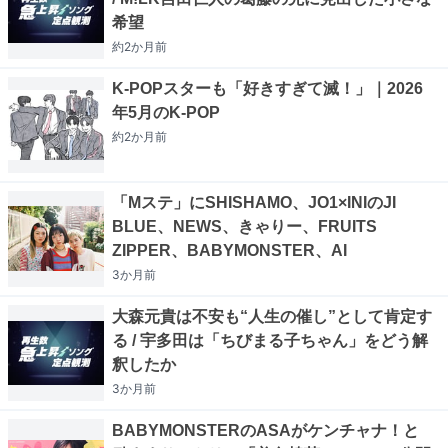
希望
約2か月
前
K-POPスターも「好きすぎて滅！」｜2026
年5月のK-POP
約2か月
前
「Mステ」にSHISHAMO、JO1×INIのJI
BLUE、NEWS、きゃりー、FRUITS
ZIPPER、BABYMONSTER、AI
3か月
前
大森元貴は不安も“人生の催し”として肯定す
る / 宇多田は「ちびまる子ちゃん」をどう解
釈したか
3か月
前
BABYMONSTERのASAがケンチャナ！と