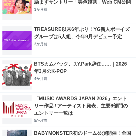
励ますサントリー「美色韓茶」Web CM公開
3か月
前
TREASURE以来6年ぶり！YG新人ボーイズ
グループは5人組、今年9月デビュー予定
3か月
前
BTSカムバック、J.Y.Park辞任……｜2026
年3月のK-POP
4か月
前
「MUSIC AWARDS JAPAN 2026」エント
リー作品 / アーティスト発表、主要6部門の
エントリー一覧は
5か月
前
BABYMONSTER初のドーム公演開催！全国