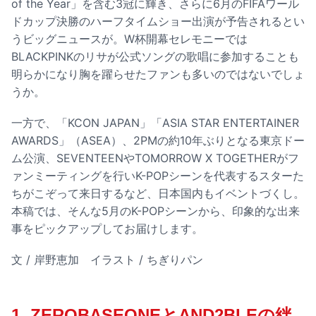
of the Year」を含む3冠に輝き、さらに6月のFIFAワール
ドカップ決勝のハーフタイムショー出演が予告されるとい
うビッグニュースが。W杯開幕セレモニーでは
BLACKPINKのリサが公式ソングの歌唱に参加することも
明らかになり胸を躍らせたファンも多いのではないでしょ
うか。
一方で、「KCON JAPAN」「ASIA STAR ENTERTAINER
AWARDS」（ASEA）、2PMの約10年ぶりとなる東京ドー
ム公演、SEVENTEENやTOMORROW X TOGETHERがフ
ァンミーティングを行いK-POPシーンを代表するスターた
ちがこぞって来日するなど、日本国内もイベントづくし。
本稿では、そんな5月のK-POPシーンから、印象的な出来
事をピックアップしてお届けします。
文 / 岸野恵加 イラスト / ちぎりパン
1. ZEROBASEONEとAND2BLEの絆