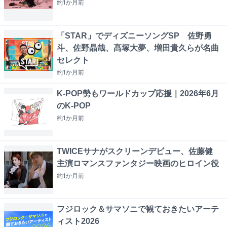
約1か月
前
「STAR」でディズニーソングSP 佐野勇
斗、佐野晶哉、髙塚大夢、増田貴久らが名曲
セレクト
約1か月
前
K-POP勢もワールドカップ応援｜2026年6月
のK-POP
約1か月
前
TWICEサナがスクリーンデビュー、佐藤健
主演ロマンスファンタジー映画のヒロイン役
約1か月
前
フジロック＆サマソニで観ておきたいアーテ
ィスト2026