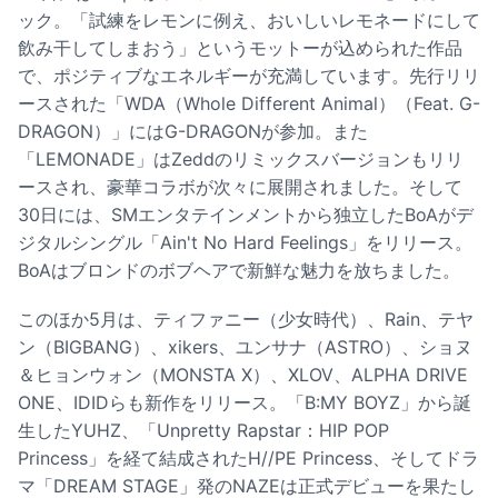
ック。「試練をレモンに例え、おいしいレモネードにして
飲み干してしまおう」というモットーが込められた作品
で、ポジティブなエネルギーが充満しています。先行リリ
ースされた「WDA（Whole Different Animal）（Feat. G-
DRAGON）」にはG-DRAGONが参加。また
「LEMONADE」はZeddのリミックスバージョンもリリ
ースされ、豪華コラボが次々に展開されました。そして
30日には、SMエンタテインメントから独立したBoAがデ
ジタルシングル「Ain't No Hard Feelings」をリリース。
BoAはブロンドのボブヘアで新鮮な魅力を放ちました。
このほか5月は、ティファニー（少女時代）、Rain、テヤ
ン（BIGBANG）、xikers、ユンサナ（ASTRO）、ショヌ
＆ヒョンウォン（MONSTA X）、XLOV、ALPHA DRIVE
ONE、IDIDらも新作をリリース。「B:MY BOYZ」から誕
生したYUHZ、「Unpretty Rapstar：HIP POP
Princess」を経て結成されたH//PE Princess、そしてドラ
マ「DREAM STAGE」発のNAZEは正式デビューを果たし