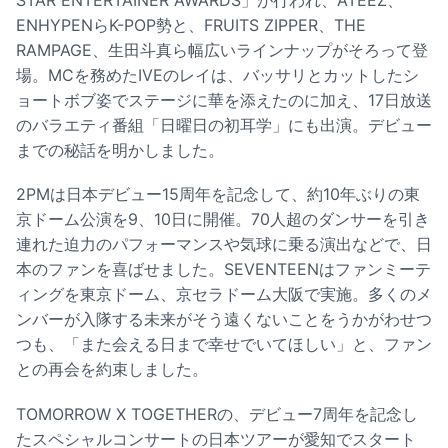
STAR ENTERTAINER AWARDS」が行われ、ATEEZ、
ENHYPENらK-POP勢と、FRUITS ZIPPER、THE
RAMPAGE、生田斗真ら幅広いラインナップがそろって登
場。MCを務めたIVEのレイは、バッサリとカットしたシ
ョートボブ姿でステージに華を添えたのに加え、17日放送
のバラエティ番組「日曜日の初耳学」にも出演。デビュー
までの秘話を明かしました。
2PMは日本デビュー15周年を記念して、約10年ぶりの東
京ドーム公演を9、10日に開催。70人超のダンサーを引き
連れた迫力のパフォーマンスや気球に乗る演出などで、日
本のファンを喜ばせました。SEVENTEENはファンミーテ
ィングを東京ドーム、京セラドーム大阪で実施。多くのメ
ンバーが入隊する未来がそう遠くないことをうかがわせつ
つも、「また会える日まで幸せでいてほしい」と、ファン
との再会を約束しました。
TOMORROW X TOGETHERの、デビュー7周年を記念し
たスペシャルコンサートの日本ツアーが愛知でスタート