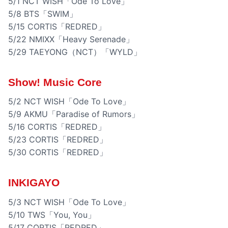
5/1 NCT WISH「Ode To Love」
5/8 BTS「SWIM」
5/15 CORTIS「REDRED」
5/22 NMIXX「Heavy Serenade」
5/29 TAEYONG（NCT）「WYLD」
Show! Music Core
5/2 NCT WISH「Ode To Love」
5/9 AKMU「Paradise of Rumors」
5/16 CORTIS「REDRED」
5/23 CORTIS「REDRED」
5/30 CORTIS「REDRED」
INKIGAYO
5/3 NCT WISH「Ode To Love」
5/10 TWS「You, You」
5/17 CORTIS「REDRED」