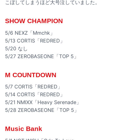
こぼしてしまうほど大号泣していました。
SHOW CHAMPION
5/6 NEXZ「Mmchk」
5/13 CORTIS「REDRED」
5/20 なし
5/27 ZEROBASEONE「TOP 5」
M COUNTDOWN
5/7 CORTIS「REDRED」
5/14 CORTIS「REDRED」
5/21 NMIXX「Heavy Serenade」
5/28 ZEROBASEONE「TOP 5」
Music Bank