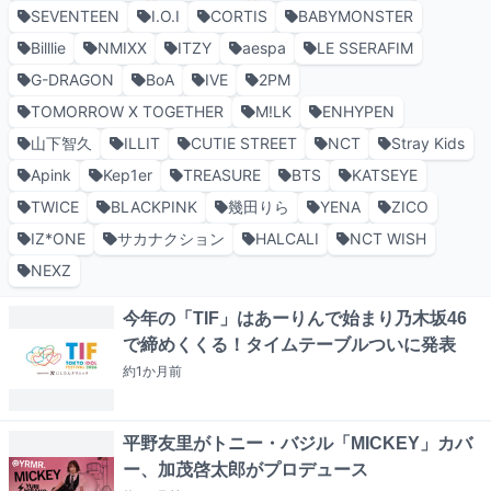
SEVENTEEN
I.O.I
CORTIS
BABYMONSTER
Billlie
NMIXX
ITZY
aespa
LE SSERAFIM
G-DRAGON
BoA
IVE
2PM
TOMORROW X TOGETHER
M!LK
ENHYPEN
山下智久
ILLIT
CUTIE STREET
NCT
Stray Kids
Apink
Kep1er
TREASURE
BTS
KATSEYE
TWICE
BLACKPINK
幾田りら
YENA
ZICO
IZ*ONE
サカナクション
HALCALI
NCT WISH
NEXZ
今年の「TIF」はあーりんで始まり乃木坂46
で締めくくる！タイムテーブルついに発表
約1か月
前
平野友里がトニー・バジル「MICKEY」カバ
ー、加茂啓太郎がプロデュース