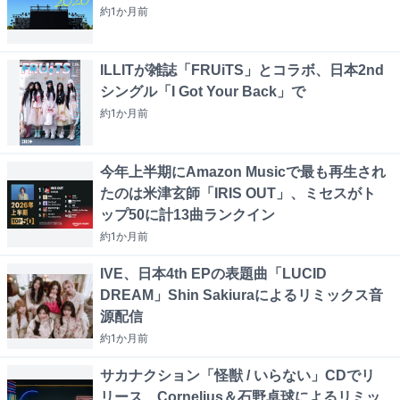
約1か月
前
ILLITが雑誌「FRUiTS」とコラボ、日本2nd
シングル「I Got Your Back」で
約1か月
前
今年上半期にAmazon Musicで最も再生され
たのは米津玄師「IRIS OUT」、ミセスがト
ップ50に計13曲ランクイン
約1か月
前
IVE、日本4th EPの表題曲「LUCID
DREAM」Shin Sakiuraによるリミックス音
源配信
約1か月
前
サカナクション「怪獣 / いらない」CDでリ
リース、Cornelius＆石野卓球によるリミッ