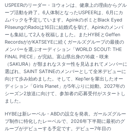
USPEERのリーダー・ヨウォンは、健康上の理由からグル
ープ活動を終了。6人体制となったUSPEERは、6月にカ
ムバックを予定しています。ApinkのボミとBlack Eyed
PilseungのRadoは16日に結婚式を挙げ、Apinkのメンバ
ーも集結して2人を祝福しました。またHYBEとGeffen
RecordsががKATSEYEに続くガールズグループの最後の
メンバーを選ぶオーディション「WORLD SCOUT: THE
FINAL PIECE」が完結。富山県出身の16歳・咲来
（SAKURA）が類まれなスター性を見込まれてメンバーに
選ばれ、SAINT SATINEのメンバーとして全米デビューに
向けて歩み始めました。そして、Kep1erを輩出したオー
ディション「Girls Planet」が5年ぶりに始動。2027年の
シーズン2放送に向けて、参加者の応募受付がスタートし
ました。
HYBEは新レーベル・ABDの設立を発表。ガールズグルー
プ制作に特化したレーベルで、2026年下半期に最初のグ
ループがデビューする予定です。デビュー7年目の