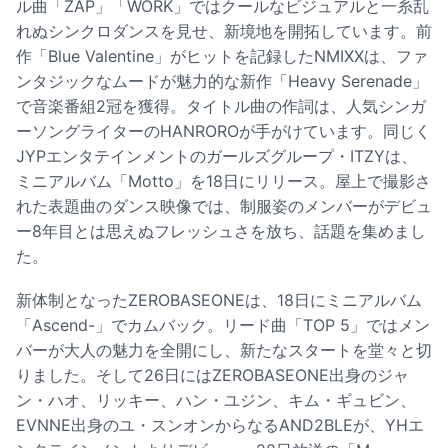
ル曲「ZAP」「WORK」ではクールなビジュアルと一糸乱
れぬシンクロダンスを見せ、新境地を開拓しています。前
作「Blue Valentine」がヒットを記録したNMIXXは、ファ
ンタジックなムードが魅力的な新作「Heavy Serenade」
で音楽番組2冠を獲得。タイトル曲の作詞は、人気シンガ
ーソングライターのHANROROが手がけています。同じく
JYPエンタテインメントのガールズグループ・ITZYは、
ミニアルバム「Motto」を18日にリリース。屋上で撮影さ
れた表題曲のダンス映像では、制服姿のメンバーがデビュ
ー8年目とは思えぬフレッシュさを放ち、話題を集めまし
た。
新体制となったZEROBASEONEは、18日にミニアルバム
「Ascend-」でカムバック。リード曲「TOP 5」ではメン
バーが大人の魅力を全開にし、新たなスタートを堂々と切
りました。そして26日にはZEROBASEONE出身のジャ
ン・ハオ、リッキー、ハン・ユジン、キム・ギュビン、
EVNNE出身のユ・スンオンからなるAND2BLEが、YHエ