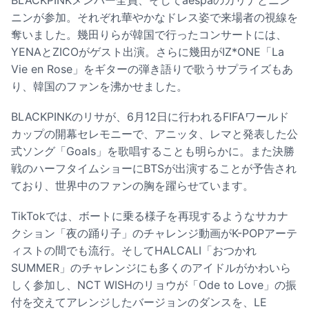
ニンが参加。それぞれ華やかなドレス姿で来場者の視線を
奪いました。幾田りらが韓国で行ったコンサートには、
YENAとZICOがゲスト出演。さらに幾田がIZ*ONE「La
Vie en Rose」をギターの弾き語りで歌うサプライズもあ
り、韓国のファンを沸かせました。
BLACKPINKのリサが、6月12日に行われるFIFAワールド
カップの開幕セレモニーで、アニッタ、レマと発表した公
式ソング「Goals」を歌唱することも明らかに。また決勝
戦のハーフタイムショーにBTSが出演することが予告され
ており、世界中のファンの胸を躍らせています。
TikTokでは、ボートに乗る様子を再現するようなサカナ
クション「夜の踊り子」のチャレンジ動画がK-POPアーテ
ィストの間でも流行。そしてHALCALI「おつかれ
SUMMER」のチャレンジにも多くのアイドルがかわいら
しく参加し、NCT WISHのリョウが「Ode to Love」の振
付を交えてアレンジしたバージョンのダンスを、LE