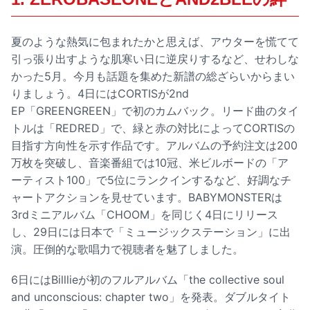
夏のような熱気に包まれたかと思えば、アウターを慌てて
引っ張り出すような肌寒い日に逆戻りするなど、せわしな
かった5月。今月も話題を集めた新譜の総ざらいからまい
りましょう。4日にはCORTISが2nd
EP「GREENGREEN」で初のカムバック。リード曲のタイ
トルは「REDRED」で、緑と赤の対比によってCORTISの
目指す方向性を示す作品です。アルバムの予約注文は200
万枚を突破し、音楽番組では10冠、米ビルボードの「ア
ーティスト100」で5位にランクインするなど、好調なチ
ャートアクションを見せています。BABYMONSTERは
3rdミニアルバム「CHOOM」を同じく4日にリリース
し、29日には日本で「ミュージックステーション」に出
演。圧倒的な歌唱力で視聴者を魅了しました。
6日にはBilllieが初のフルアルバム「the collective soul
and unconscious: chapter two」を発表。ダブルタイト