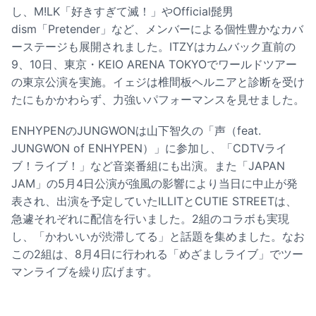
し、M!LK「好きすぎて滅！」やOfficial髭男
dism「Pretender」など、メンバーによる個性豊かなカバ
ーステージも展開されました。ITZYはカムバック直前の
9、10日、東京・KEIO ARENA TOKYOでワールドツアー
の東京公演を実施。イェジは椎間板ヘルニアと診断を受け
たにもかかわらず、力強いパフォーマンスを見せました。
ENHYPENのJUNGWONは山下智久の「声（feat.
JUNGWON of ENHYPEN）」に参加し、「CDTVライ
ブ！ライブ！」など音楽番組にも出演。また「JAPAN
JAM」の5月4日公演が強風の影響により当日に中止が発
表され、出演を予定していたILLITとCUTIE STREETは、
急遽それぞれに配信を行いました。2組のコラボも実現
し、「かわいいが渋滞してる」と話題を集めました。なお
この2組は、8月4日に行われる「めざましライブ」でツー
マンライブを繰り広げます。