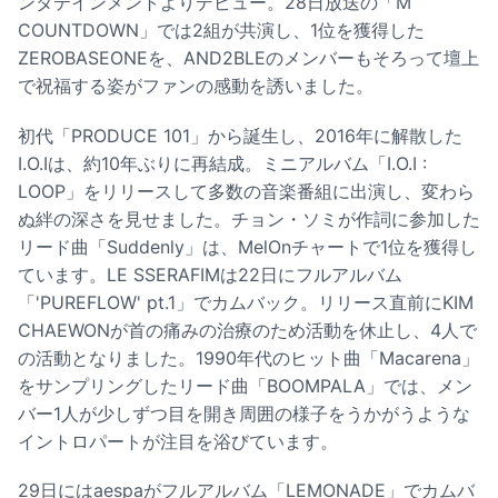
ンタテインメントよりデビュー。28日放送の「M
COUNTDOWN」では2組が共演し、1位を獲得した
ZEROBASEONEを、AND2BLEのメンバーもそろって壇上
で祝福する姿がファンの感動を誘いました。
初代「PRODUCE 101」から誕生し、2016年に解散した
I.O.Iは、約10年ぶりに再結成。ミニアルバム「I.O.I :
LOOP」をリリースして多数の音楽番組に出演し、変わら
ぬ絆の深さを見せました。チョン・ソミが作詞に参加した
リード曲「Suddenly」は、MelOnチャートで1位を獲得し
ています。LE SSERAFIMは22日にフルアルバム
「'PUREFLOW' pt.1」でカムバック。リリース直前にKIM
CHAEWONが首の痛みの治療のため活動を休止し、4人で
の活動となりました。1990年代のヒット曲「Macarena」
をサンプリングしたリード曲「BOOMPALA」では、メン
バー1人が少しずつ目を開き周囲の様子をうかがうような
イントロパートが注目を浴びています。
29日にはaespaがフルアルバム「LEMONADE」でカムバ