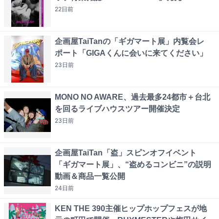
22日
前
企画屋TaiTanの「ギガマート展」内覧会レ
ポート「GIGAくんに会いに来てください」
23日
前
MONO NO AWARE、過去最多24都市＋台北
を回るライブハウスツアー開催決定
23日
前
企画屋TaiTan「盗」スピンオフイベント
「ギガマート展」、“盗めるコンビニ”の説明
動画＆商品一覧公開
24日
前
KEN THE 390主催ヒップホップフェスが地