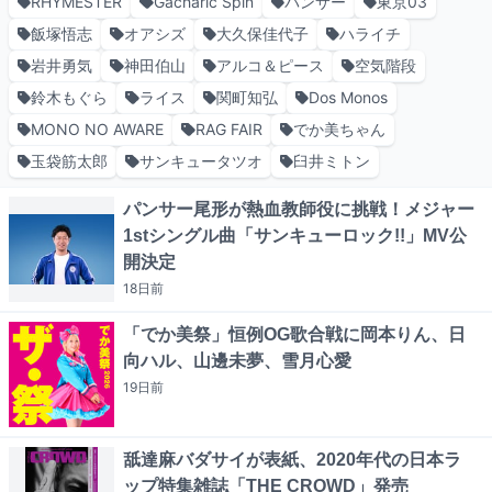
RHYMESTER
Gacharic Spin
パンサー
東京03
飯塚悟志
オアシズ
大久保佳代子
ハライチ
岩井勇気
神田伯山
アルコ＆ピース
空気階段
鈴木もぐら
ライス
関町知弘
Dos Monos
MONO NO AWARE
RAG FAIR
でか美ちゃん
玉袋筋太郎
サンキュータツオ
臼井ミトン
パンサー尾形が熱血教師役に挑戦！メジャー
1stシングル曲「サンキューロック!!」MV公
開決定
18日
前
「でか美祭」恒例OG歌合戦に岡本りん、日
向ハル、山邊未夢、雪月心愛
19日
前
舐達麻バダサイが表紙、2020年代の日本ラ
ップ特集雑誌「THE CROWD」発売