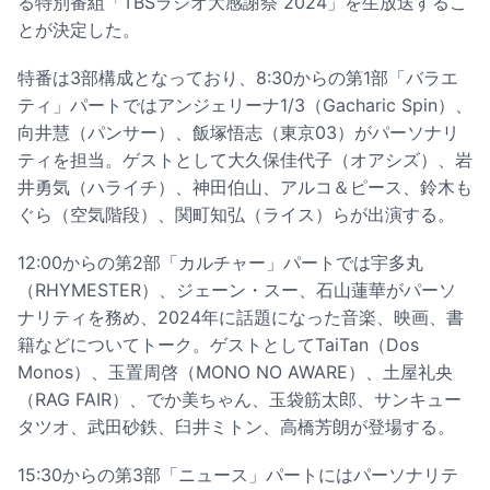
る特別番組「TBSラジオ大感謝祭 2024」を生放送するこ
とが決定した。
特番は3部構成となっており、8:30からの第1部「バラエ
ティ」パートではアンジェリーナ1/3（Gacharic Spin）、
向井慧（パンサー）、飯塚悟志（東京03）がパーソナリ
ティを担当。ゲストとして大久保佳代子（オアシズ）、岩
井勇気（ハライチ）、神田伯山、アルコ＆ピース、鈴木も
ぐら（空気階段）、関町知弘（ライス）らが出演する。
12:00からの第2部「カルチャー」パートでは宇多丸
（RHYMESTER）、ジェーン・スー、石山蓮華がパーソ
ナリティを務め、2024年に話題になった音楽、映画、書
籍などについてトーク。ゲストとしてTaiTan（Dos
Monos）、玉置周啓（MONO NO AWARE）、土屋礼央
（RAG FAIR）、でか美ちゃん、玉袋筋太郎、サンキュー
タツオ、武田砂鉄、臼井ミトン、高橋芳朗が登場する。
15:30からの第3部「ニュース」パートにはパーソナリテ