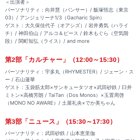
＜出演者＞
パーソナリティ：向井慧（パンサー）/ 飯塚悟志（東京
03）/ アンジェリーナ1/3（Gacharic Spin）
ゲスト：大久保佳代子（オアシズ）/ 岩井勇気（ハライ
チ）/ 神田伯山 / アルコ＆ピース / 鈴木もぐら（空気階
段）/ 関町知弘（ライス）/ and more
第2部「カルチャー」（12:00～15:30）
パーソナリティ：宇多丸（RHYMESTER）/ ジェーン・ス
ー / 石山蓮華
ゲスト：玉袋筋太郎×サンキュータツオ×武田砂鉄 / 臼井
ミトン×高橋芳朗 / TaiTan（Dos Monos）×玉置周啓
（MONO NO AWARE）/ 土屋礼央×でか美ちゃん
第3部「ニュース」（15:30～17:30）
パーソナリティ：武田砂鉄 / 山本恵里伽