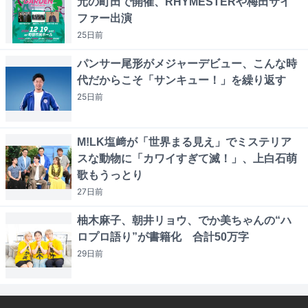
元の町田で開催、RHYMESTERや梅田サイ
ファー出演
25日
前
パンサー尾形がメジャーデビュー、こんな時
代だからこそ「サンキュー！」を繰り返す
25日
前
M!LK塩﨑が「世界まる見え」でミステリア
スな動物に「カワイすぎて滅！」、上白石萌
歌もうっとり
27日
前
柚木麻子、朝井リョウ、でか美ちゃんの“ハ
ロプロ語り”が書籍化 合計50万字
29日
前