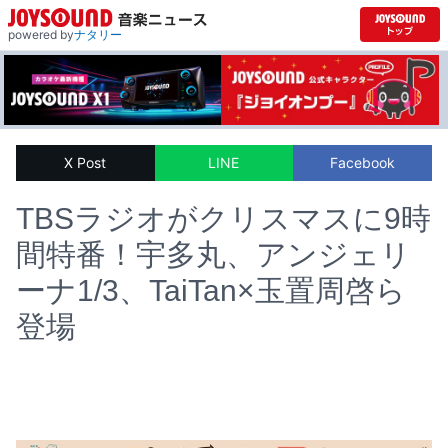
powered by
ナタリー
X Post
LINE
Facebook
TBSラジオがクリスマスに9時
間特番！宇多丸、アンジェリ
ーナ1/3、TaiTan×玉置周啓ら
登場