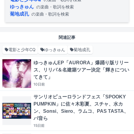
ゆっきゅん
の楽曲・歌詞を検索
菊地成孔
の楽曲・歌詞を検索
関連記事
電影と少年CQ
ゆっきゅん
菊地成孔
ゆっきゅんEP「AURORA」爆踊り版リリー
ス、リリパ＆名建築ツアー決定「輝きについ
てきて」
10日
前
サンリオピューロランドフェス「SPOOKY
PUMPKIN」に佐々木彩夏、スチャ、水カ
ン、Sonsi、Siero、ラムコ、PAS TASTA、
パ音ら
15日
前