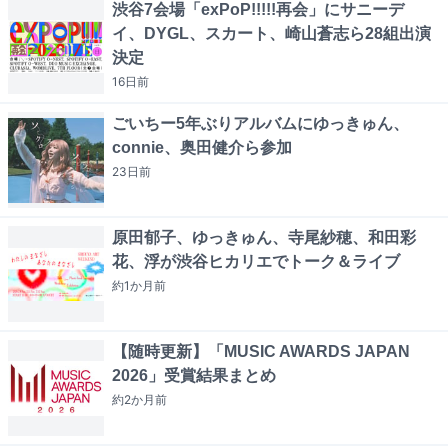
渋谷7会場「exPoP!!!!!再会」にサニーデ
イ、DYGL、スカート、崎山蒼志ら28組出演
決定
16日
前
ごいちー5年ぶりアルバムにゆっきゅん、
connie、奥田健介ら参加
23日
前
原田郁子、ゆっきゅん、寺尾紗穂、和田彩
花、浮が渋谷ヒカリエでトーク＆ライブ
約1か月
前
【随時更新】「MUSIC AWARDS JAPAN
2026」受賞結果まとめ
約2か月
前