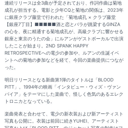
連続リリースは全3曲が予定されており、作詞作曲は菊地
成孔が担当する。電影と少年CQと菊地の関係は、2023年
に銀座クラブ藤堂で行われた「菊地成孔 × クラブ藤堂
【銀座7丁目】■■■■■酒と恋とバラが跳梁するGINZA
の心を、夜に精通する菊地成孔が、高級クラブに響かせる
銀座と東京のうたの会」にルアンがゲストボーカルで出演
したことが始まり。2ND SPANK HAPPY
RETROSPECTIVEへの電少の参加や、ルアンの生誕イベ
ントへの菊地の参加などを経て、今回の楽曲提供につなが
った。
明日リリースとなる新曲第1弾のタイトルは「BLOOD
PITT」。1994年の映画「インタビュー・ウィズ・ヴァン
パイア」をテーマにした楽曲で、怪しく色気のあるエレク
トロニカとなっている。
楽曲発表と合わせて、電少の新衣装および新アーティスト
写真も公開に。衣装は前回に続きYUHEI、アーティスト