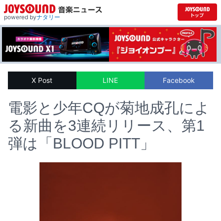
powered by
ナタリー
X Post
LINE
Facebook
電影と少年CQが菊地成孔によ
る新曲を3連続リリース、第1
弾は「BLOOD PITT」