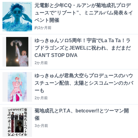
元電影と少年CQ・ルアンが菊地成孔プロデ
ュースで“リブート”、ミニアルバム発表＆イ
ベント開催
約2か月
前
ゆっきゅんソロ5周年！宇宙でLa Ta Ta！ラ
ブドラゴンズとJEWELに祝われ、まだまだ
CAN'T STOP DIVA
2か月
前
ゆっきゅんが君島大空らプロデュースのハウ
スチューン配信、太陽とシスコムーンのカバ
ーも
2か月
前
菊地成孔とP.T.A、betcover!!とツーマン開
催
3か月
前