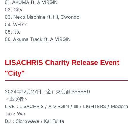
01. AKUMA ft. A VIRGIN
02. City
03. Neko Machine ft. lIlI, Cwondo
04. WHY?
05. itte
06. Akuma Track ft. A VIRGIN
LISACHRIS Charity Release Event
"City"
2024年12月27日（金）東京都 SPREAD
＜出演者＞
LIVE：LISACHRIS / A VIRGIN / lllI / LIGHTERS / Modern
Jazz War
DJ：3icrowave / Kai Fujita