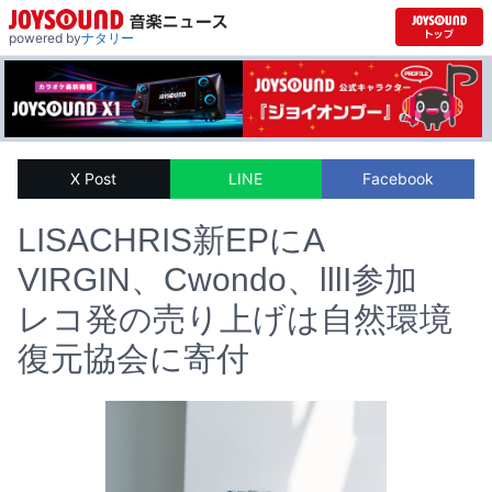
powered by
ナタリー
X Post
LINE
Facebook
LISACHRIS新EPにA
VIRGIN、Cwondo、lllI参加
レコ発の売り上げは自然環境
復元協会に寄付