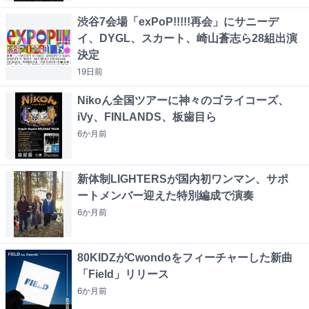
渋谷7会場「exPoP!!!!!再会」にサニーデ
イ、DYGL、スカート、崎山蒼志ら28組出演
決定
19日
前
Nikoん全国ツアーに神々のゴライコーズ、
iVy、FINLANDS、板歯目ら
6か月
前
新体制LIGHTERSが国内初ワンマン、サポ
ートメンバー迎えた特別編成で演奏
6か月
前
80KIDZがCwondoをフィーチャーした新曲
「Field」リリース
6か月
前