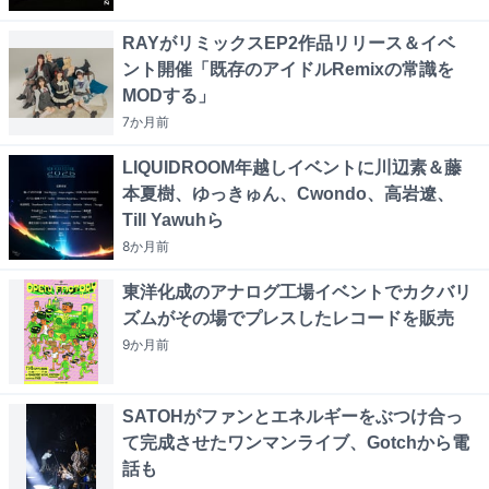
RAYがリミックスEP2作品リリース＆イベ
ント開催「既存のアイドルRemixの常識を
MODする」
7か月
前
LIQUIDROOM年越しイベントに川辺素＆藤
本夏樹、ゆっきゅん、Cwondo、高岩遼、
Till Yawuhら
8か月
前
東洋化成のアナログ工場イベントでカクバリ
ズムがその場でプレスしたレコードを販売
9か月
前
SATOHがファンとエネルギーをぶつけ合っ
て完成させたワンマンライブ、Gotchから電
話も