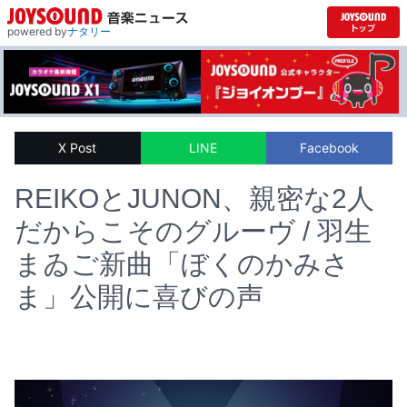
powered by
ナタリー
X Post
LINE
Facebook
REIKOとJUNON、親密な2人
だからこそのグルーヴ / 羽生
まゐご新曲「ぼくのかみさ
ま」公開に喜びの声