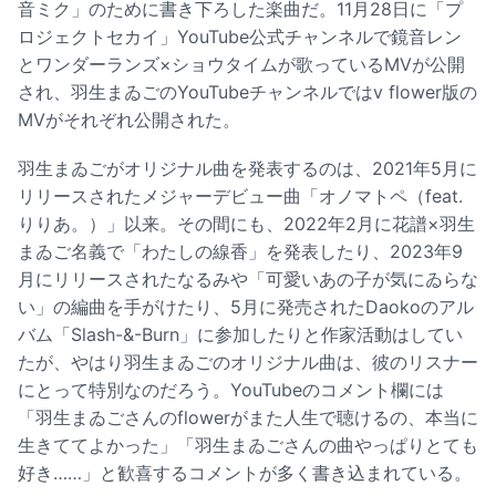
音ミク」のために書き下ろした楽曲だ。11月28日に「プ
ロジェクトセカイ」YouTube公式チャンネルで鏡音レン
とワンダーランズ×ショウタイムが歌っているMVが公開
され、羽生まゐごのYouTubeチャンネルではv flower版の
MVがそれぞれ公開された。
羽生まゐごがオリジナル曲を発表するのは、2021年5月に
リリースされたメジャーデビュー曲「オノマトペ（feat.
りりあ。）」以来。その間にも、2022年2月に花譜×羽生
まゐご名義で「わたしの線香」を発表したり、2023年9
月にリリースされたなるみや「可愛いあの子が気にゐらな
い」の編曲を手がけたり、5月に発売されたDaokoのアル
バム「Slash-&-Burn」に参加したりと作家活動はしてい
たが、やはり羽生まゐごのオリジナル曲は、彼のリスナー
にとって特別なのだろう。YouTubeのコメント欄には
「羽生まゐごさんのflowerがまた人生で聴けるの、本当に
生きててよかった」「羽生まゐごさんの曲やっぱりとても
好き……」と歓喜するコメントが多く書き込まれている。