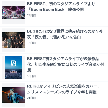
BE:FIRST、初のスタジアムライブより
「Boom Boom Back」映像公開
17日
前
BE:FIRSTはなぜ世界に挑み続けるのか？今
夜「夜の音」で熱い思いを告白
18日
前
BE:FIRST初スタジアムライブが映像作品
化、初回生産限定盤には初のライブ音源が付
属
18日
前
REIKOがフィリピンの人気楽曲をカバー、
クリスマスシーズンのライブ今年も開催
21日
前