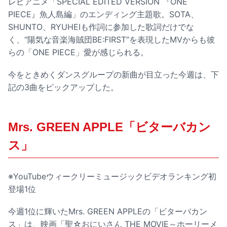
レビアニメ「SPECIAL EDITED VERSION 『ONE
PIECE』魚人島編」のエンディング主題歌。SOTA、
SHUNTO、RYUHEIも作詞に参加した歌詞だけでな
く、“陽気な音楽海賊団BE:FIRST”を表現したMVからも彼
らの「ONE PIECE」愛が感じられる。
今をときめくダンスグループの新曲が目立った今週は、下
記の3曲をピックアップした。
Mrs. GREEN APPLE「ビターバカン
ス」
※YouTubeウィークリーミュージックビデオランキング初
登場1位
今週1位に輝いたMrs. GREEN APPLEの「ビターバカン
ス」は、映画「聖☆おにいさん THE MOVIE～ホーリーメ