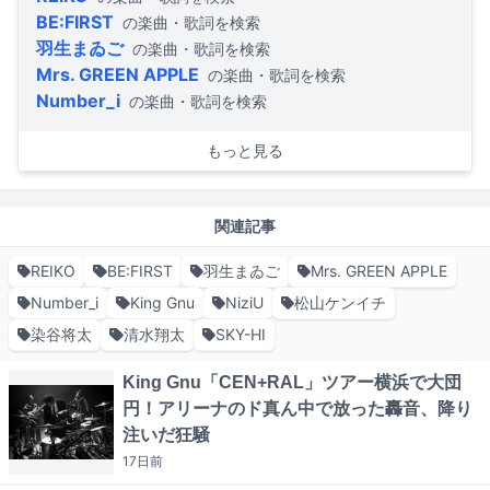
BE:FIRST
の楽曲・歌詞を検索
羽生まゐご
の楽曲・歌詞を検索
Mrs. GREEN APPLE
の楽曲・歌詞を検索
Number_i
の楽曲・歌詞を検索
もっと見る
関連記事
REIKO
BE:FIRST
羽生まゐご
Mrs. GREEN APPLE
Number_i
King Gnu
NiziU
松山ケンイチ
染谷将太
清水翔太
SKY-HI
King Gnu「CEN+RAL」ツアー横浜で大団
円！アリーナのド真ん中で放った轟音、降り
注いだ狂騒
17日
前