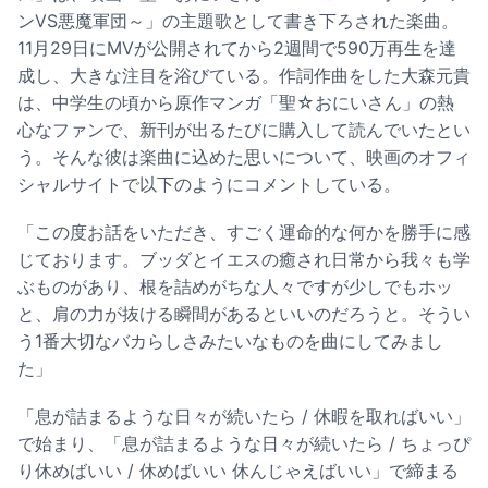
ンVS悪魔軍団～」の主題歌として書き下ろされた楽曲。
11月29日にMVが公開されてから2週間で590万再生を達
成し、大きな注目を浴びている。作詞作曲をした大森元貴
は、中学生の頃から原作マンガ「聖☆おにいさん」の熱
心なファンで、新刊が出るたびに購入して読んでいたとい
う。そんな彼は楽曲に込めた思いについて、映画のオフィ
シャルサイトで以下のようにコメントしている。
「この度お話をいただき、すごく運命的な何かを勝手に感
じております。ブッダとイエスの癒され日常から我々も学
ぶものがあり、根を詰めがちな人々ですが少しでもホッ
と、肩の力が抜ける瞬間があるといいのだろうと。そうい
う1番大切なバカらしさみたいなものを曲にしてみまし
た」
「息が詰まるような日々が続いたら / 休暇を取ればいい」
で始まり、「息が詰まるような日々が続いたら / ちょっぴ
り休めばいい / 休めばいい 休んじゃえばいい」で締まる