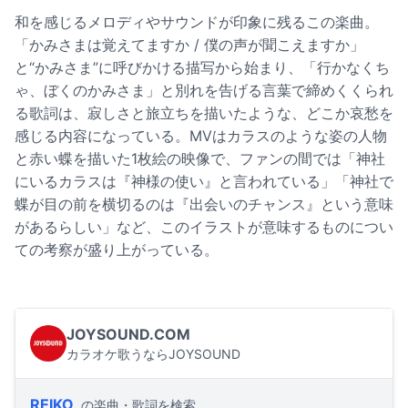
和を感じるメロディやサウンドが印象に残るこの楽曲。
「かみさまは覚えてますか / 僕の声が聞こえますか」
と“かみさま”に呼びかける描写から始まり、「行かなくち
ゃ、ぼくのかみさま」と別れを告げる言葉で締めくくられ
る歌詞は、寂しさと旅立ちを描いたような、どこか哀愁を
感じる内容になっている。MVはカラスのような姿の人物
と赤い蝶を描いた1枚絵の映像で、ファンの間では「神社
にいるカラスは『神様の使い』と言われている」「神社で
蝶が目の前を横切るのは『出会いのチャンス』という意味
があるらしい」など、このイラストが意味するものについ
ての考察が盛り上がっている。
JOYSOUND.COM
カラオケ歌うならJOYSOUND
REIKO
の楽曲・歌詞を検索