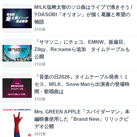
M!LK塩﨑太智のソロ曲はライブで沸きそう /
YOASOBI「オリオン」が描く葛藤と希望の
物語
21日
前
「サマソニ」にチェコ、EMNW、板歯目、
Zilqy、Re:nameら追加 タイムテーブルも
公開
21日
前
「音楽の日2026」タイムテーブル発表！ミ
セス、M!LK、Snow Manら出演者の登場時
間・歌唱曲は
21日
前
Mrs. GREEN APPLE「スパイダーマン」本
編映像使用した「Brand New」リリックビ
デオ公開
22日
前