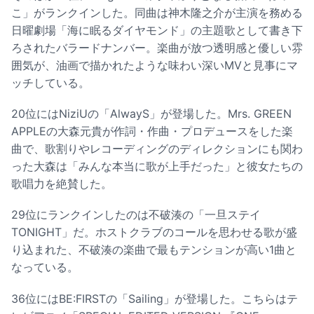
こ」がランクインした。同曲は神木隆之介が主演を務める
日曜劇場「海に眠るダイヤモンド」の主題歌として書き下
ろされたバラードナンバー。楽曲が放つ透明感と優しい雰
囲気が、油画で描かれたような味わい深いMVと見事にマ
ッチしている。
20位にはNiziUの「AlwayS」が登場した。Mrs. GREEN
APPLEの大森元貴が作詞・作曲・プロデュースをした楽
曲で、歌割りやレコーディングのディレクションにも関わ
った大森は「みんな本当に歌が上手だった」と彼女たちの
歌唱力を絶賛した。
29位にランクインしたのは不破湊の「一旦ステイ
TONIGHT」だ。ホストクラブのコールを思わせる歌が盛
り込まれた、不破湊の楽曲で最もテンションが高い1曲と
なっている。
36位にはBE:FIRSTの「Sailing」が登場した。こちらはテ