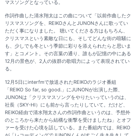
マスソングとなっている。
作詞作曲した清水翔太はこの曲について「以前作曲したク
リスマスソングを、REIKOさんとJUNONさんに歌ってい
ただく事になりました。 聴いてくださる方はもちろん、
クリスマスという素敵な日にも、そしてどんな街の喧騒に
も、少しでも冬という季節に彩りを添えられたらと思いま
す」とコメント。その言葉の通り、誰もが記憶の中にある
12月の景色が、2人の抜群の歌唱力によって表現されてい
る。
12月5日にinterfmで放送されたREIKOのラジオ番組
「REIKO So far, so good.」にJUNONが出演した際、
JUNONは「クリスマスソングをやりたいっていうのは、
社長（SKY-HI）にも前から言ったりしていて。だけど、
REIKO経由で清水翔太さんの作詞作曲というのは、予想外
のところから来たから結構な衝撃を受けましたね」とオフ
ァーを受けた心境を話している。また番組内では、REIKO
が「レコーディングでJUNONくんがすごく生き生きして