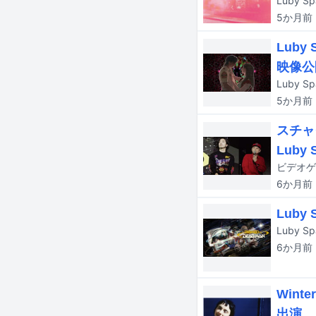
5か月
前
Luby
映像公
5か月
前
スチャ
Luby
6か月
前
Lub
6か月
前
Wint
出演