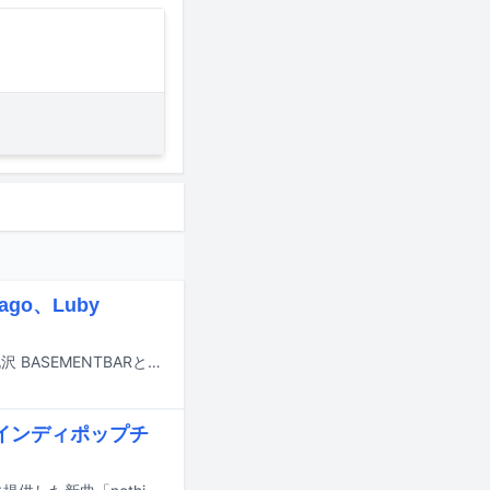
go、Luby
DYGLのライブイベント「Crossing 2026 After Party」が、5月5日に東京・下北沢 BASEMENTBARと下北沢THREEで開催される。
ミーなインディポップチ