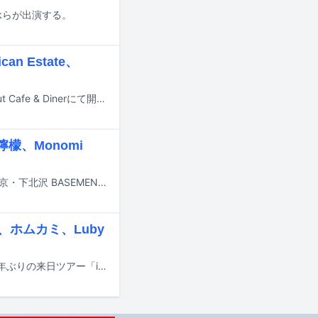
arkらが出演する。
an Estate、
ライブイベント「Don't Countdown Final」が12月30日に東京・KATAとTime Out Cafe & Dinerにて開催される。
檸檬、Monomi
スウェーデンの都市・マルメで活動する7ebraの初来日ツアーが、11月14日の東京・下北沢 BASEMENTBAR公演を皮切りにスタートする。
ka、ホムカミ、Luby
Desktop Errorが8月4日に東京・青山 月見ル君想フ、5日に新代田FEVERで約11年ぶりの来日ツアー「indeliblestain Japan tour」を開催。各公演のゲストアクトが発表された。