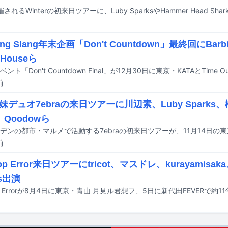
されるWinterの初来日ツアーに、Luby SparksやHammer Head Sh
ing Slang年末企画「Don't Countdown」最終回にBarbic
 Houseら
前
妹デュオ7ebraの来日ツアーに川辺素、Luby Sparks、
s、Qoodowら
前
top Error来日ツアーにtricot、マスドレ、kurayamisa
ks出演