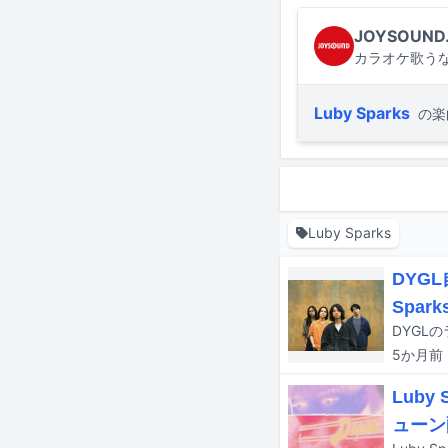
JOYSOUND
カラオケ歌うな
Luby Sparks
の楽
Luby Sparks
DYGL
Spar
5か月
前
Luby
ューン