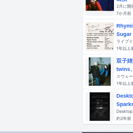
2月に開催
7か月
前
Rhym
Sugar
1年以上
双子姉
twin
1年以上
Desk
Spar
約2年
前