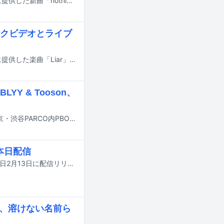
Luby Sparksがアクションアドベンチャーゲーム「ROMEO IS A DEAD MAN」に提供した新曲「nothing left, we don't know why」が本日3月6日に配信リリースされた。
リリックビデオとライブ
Luby Sparksがアクションアドベンチャーゲーム「ROMEO IS A DEAD MAN」に提供した楽曲「Liar」のリリックビデオとライブ動画がYouTubeにて公開された。
 & Tooson、
ビデオゲームスタジオのGRASSHOPPER MANUFACTURE INC.が2月7日に、東京・渋谷PARCO内PBOXおよびSUPER DOMMUNEで新作ゲーム「ROMEO IS A DEAD MAN」の発売に伴うイベントを開催。そのステージに、ゲームへ楽曲を提供したBose（スチャダラパー）、金子ノブアキ、BLYY & Tooson、Luby Sparksが登壇した。
マ本日配信
Luby Sparksがゲーム「ROMEO IS A DEAD MAN」に提供した新曲「Liar」が本日2月13日に配信リリースされた。
hark、溶けない名前ら