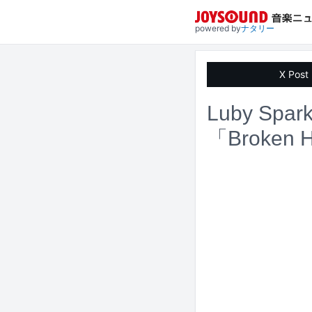
powered by
ナタリー
X Post
Luby S
「Broken 