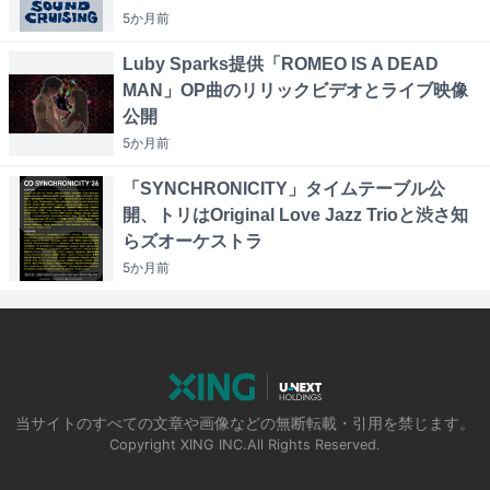
5か月
前
Luby Sparks提供「ROMEO IS A DEAD
MAN」OP曲のリリックビデオとライブ映像
公開
5か月
前
「SYNCHRONICITY」タイムテーブル公
開、トリはOriginal Love Jazz Trioと渋さ知
らズオーケストラ
5か月
前
当サイトのすべての文章や画像などの無断転載・引用を禁じます。
Copyright XING INC.All Rights Reserved.