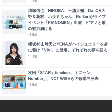
15日
前
清塚信也、HIROBA、三浦大知、Da-iCE大
野＆花村、ハラミちゃん、Rol3ertがライブ
イベント「PIANOMEN」出演 ピアノと歌
の魅力届ける
15日
前
櫻坂46山﨑天とYENAがハイジュエリーを身
に着け「ViVi」に登場、ぞれぞれの夢を語る
16日
前
次回「STAR」timelesz、トニセン、
Number_i、NCT WISHらの歌唱曲発表
16日
前