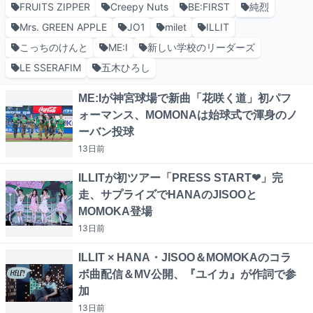
FRUITS ZIPPER
Creepy Nuts
BE:FIRST
純烈
Mrs. GREEN APPLE
JO1
milet
ILLIT
こっちのけんと
ME:I
新しい学校のリーダーズ
LE SSERAFIM
五木ひろし
ME:Iが神宮球場で新曲「花咲く道」初パフ
ォーマンス、MOMONAは始球式で渾身のノ
ーバン投球
13日
前
ILLITが初ツアー「PRESS START❤」完
走、サプライズでHANAのJISOOと
MOMOKA登場
13日
前
ILLIT × HANA・JISOO＆MOMOKAのコラ
ボ曲配信＆MV公開、『ユイカ』が作詞で参
加
13日
前