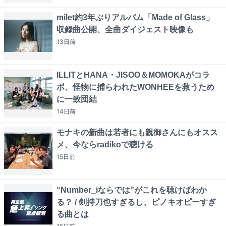
milet約3年ぶりアルバム「Made of Glass」
収録曲公開、全曲ダイジェスト映像も
13日
前
ILLITとHANA・JISOO＆MOMOKAがコラ
ボ、怪物に捕らわれたWONHEEを救うため
に一致団結
14日
前
モナキの新曲は若者にも親御さんにもオスス
メ、今ならradikoで聴ける
15日
前
“Number_iならでは”がこれを聴けばわか
る？ / 剣持刀也すぎるし、ピノキオピーすぎ
る曲とは