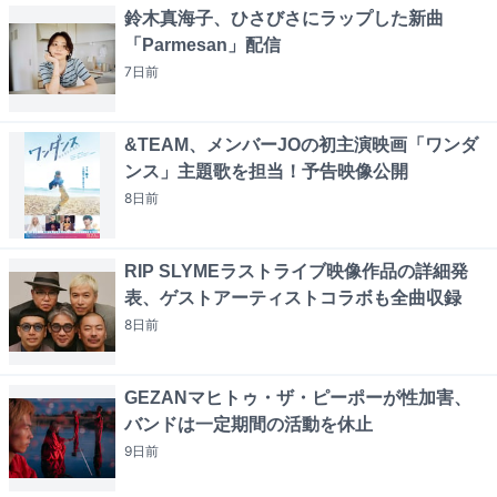
鈴木真海子、ひさびさにラップした新曲
「Parmesan」配信
7日
前
&TEAM、メンバーJOの初主演映画「ワンダ
ンス」主題歌を担当！予告映像公開
8日
前
RIP SLYMEラストライブ映像作品の詳細発
表、ゲストアーティストコラボも全曲収録
8日
前
GEZANマヒトゥ・ザ・ピーポーが性加害、
バンドは一定期間の活動を休止
9日
前