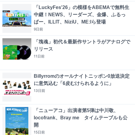
「LuckyFes'26」の模様をABEMAで無料生
中継！NEWS、リーダーズ、金爆、ふるっ
ぱー、ILLIT、NiziU、ME:Iら登場
9日
前
「塊魂」初代＆最新作サントラがアナログで
リリース
11日
前
Billyrromのオールナイトニッポン0放送決定
に意気込む「6皮むけられるように」
13日
前
「ニューアコ」出演者第5弾は中川敬、
locofrank、Bray me タイムテーブルも公
開
15日
前