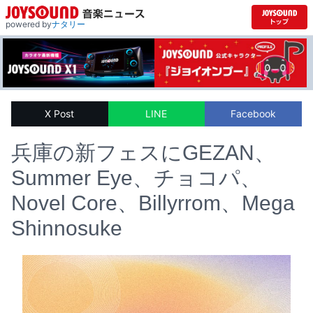
powered by
ナタリー
X Post
LINE
Facebook
兵庫の新フェスにGEZAN、
Summer Eye、チョコパ、
Novel Core、Billyrrom、Mega
Shinnosuke