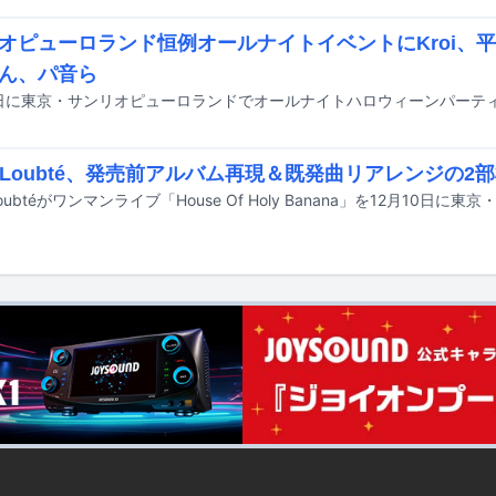
オピューロランド恒例オールナイトイベントにKroi、
ん、パ音ら
ka Loubté、発売前アルバム再現＆既発曲リアレンジの
 Loubtéがワンマンライブ「House Of Holy Banana」を12月10日に