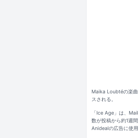
Maika Loubtéの
スされる。
「Ice Age」は、
数が投稿から約1週
Anidealの広告