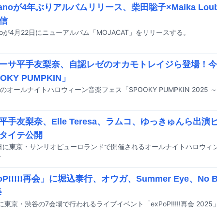
 Sanoが4年ぶりアルバムリリース、柴田聡子×Maika Lo
信
Sanoが4月22日にニューアルバム「MOJACAT」をリリースする。
ーサ平手友梨奈、自認レゼのオカモトレイジら登場！今
OKY PUMPKIN」
i、平手友梨奈、Elle Teresa、ラムコ、ゆっきゅんら出
タイテ公開
前
oP!!!!!再会」に堀込泰行、オウガ、Summer Eye、No Bu
é