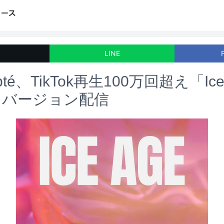
LINE
oubté、TikTok再生100万回超え「Ic
スバージョン配信