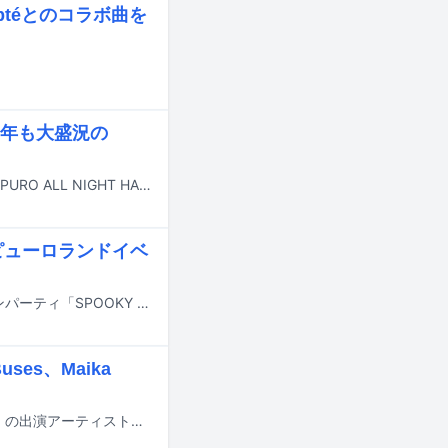
ubtéとのコラボ曲を
年も大盛況の
毎年恒例のオールナイトハロウィーン音楽フェス「SPOOKY PUMPKIN 2025 ～PURO ALL NIGHT HALLOWEEN PARTY～」が10月25日夜から10月26日早朝にかけて東京・サンリオピューロランドで開催された。
演ピューロランドイベ
10月25日に東京・サンリオピューロランドで開催されるオールナイトハロウィンパーティ「SPOOKY PUMPKIN 2025 ～PURO ALL NIGHT HALLOWEEN PARTY～」のタイムテーブルが発表された。
ses、Maika
11月9日に東京・渋谷の7会場で行われるライブイベント「exPoP!!!!!再会 2025」の出演アーティスト第4弾が発表された。