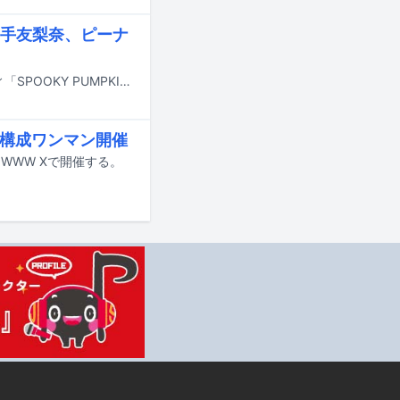
平手友梨奈、ピーナ
10月25日に東京・サンリオピューロランドでオールナイトハロウィーンパーティ「SPOOKY PUMPKIN 2025 ～PURO ALL NIGHT HALLOWEEN PARTY～」が開催される。
2部構成ワンマン開催
東京・WWW Xで開催する。