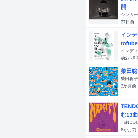
開
27日
前
インデ
tofu
約2か月
柴田聡
柴田聡子
2か月
前
TEND
む13
TEND
6か月
前