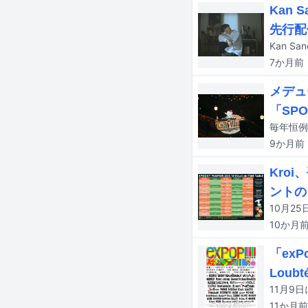
Kan
先行配
Kan 
7か月
前
メデュ
「SPO
9か月
前
Kro
ントの
10か月
「exP
Loubt
11か月
前