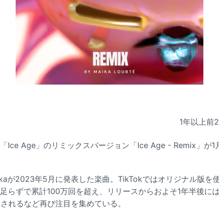
1年以上前
楽曲「Ice Age」のリミックスバージョン「Ice Age - Remix
Maikaが2023年5月に発表した楽曲。TikTokではオリジナル
間足らずで累計100万回を超え、リリースからおよそ1年半後に
に使用されるなど再び注目を集めている。