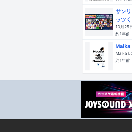
サンリ
ッツく
約1年
前
Mai
Maika
約1年
前