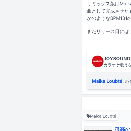
リミックス版はMai
曲として完成させた
かのようなBPM13
またリリース日には、
JOYSOUND
カラオケ歌うな
Maika Loubté
の
Maika Loubté
孤高のマ