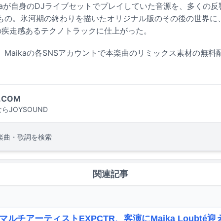
kaが自身のDJライブセットでプレイしていた音源を、多くの
もの。氷河期の終わりを描いたオリジナル版のその後の世界に
1の疾走感あるテクノトラックに仕上がった。
Maikaの各SNSアカウントで本楽曲のリミックス素材の無料
.COM
らJOYSOUND
楽曲・歌詞を検索
関連記事
ルチアーティストEXPCTR、客演にMaika Loubté迎え