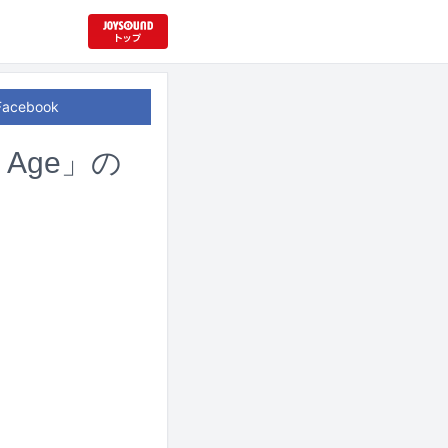
Facebook
e Age」の