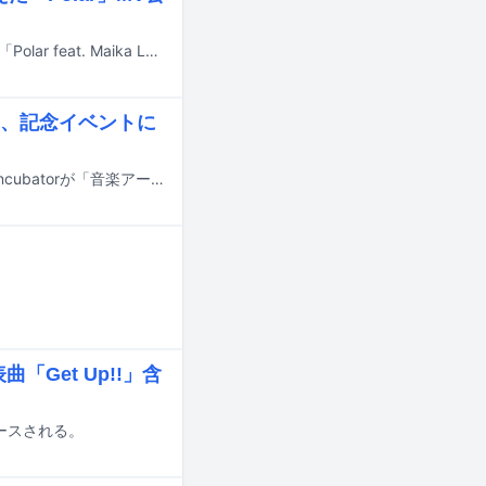
シンガーソングライター兼プロデューサーのEXPCTR（エクスペクター）の楽曲「Polar feat. Maika Loubté」のミュージックビデオがYouTubeで公開された。
、記念イベントに
インディペンデントに活動する音楽アーティストを支える一般社団法人B-Side Incubatorが「音楽アーティストのための実践ガイドブック──インディペンデントに活動を続けるための5つのステップ」を無料で公開した。
「Get Up!!」含
リースされる。