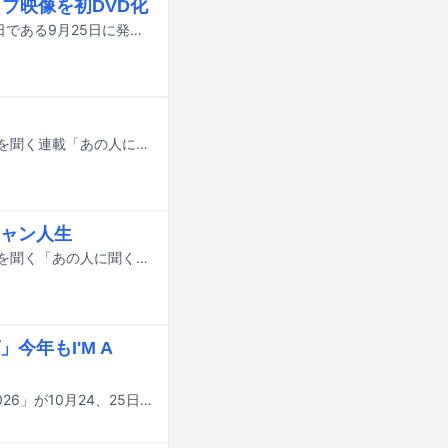
ブ映像を初DVD化
八代亜紀のDVDボックス「八代亜紀 メモリアルBOX」が、彼女のデビュー記念日である9月25日に発売されることが決定した。
音楽ライターの松永良平が、さまざまなアーティストに“デビュー”をテーマに話を聞く連載「あの人に聞くデビューの話」。前回に引き続き、Original Loveの田島貴男をゲストに迎えてお届けする。自らのバンドOriginal Loveで活動する一方、1988年に小西康陽の誘いを受け、2代目ボーカリストとしてピチカート・ファイヴに加入した田島ではあったが、1990年にグループを脱退。音楽活動をOriginal Loveに絞り、各社争奪戦の末、91年7月にアルバム「LOVE! LOVE! & LOVE!」で東芝EMIから2度目のメジャーデビューを果たした。以降、田島は時代とともに自らの音楽に磨きをかけながらミュージックシーンの第一線で活躍を続けていく。
ャン人生
音楽ライターの松永良平が、さまざまなアーティストに“デビュー”をテーマに話を聞く「あの人に聞くデビューの話」。この連載では多種多様なデビューの形と、それにまつわる物語をじっくりと掘り下げていく。第16回は、Original Loveの田島貴男をゲストに迎える。前編となる今回はOriginal Loveの前身バンドであるレッド・カーテンの結成秘話、意外な券売方法で会場を満員にしたという初ライブ、ネオGSシーンとの関係、ピチカート・ファイヴ加入の経緯など、数々の貴重なエピソードを語ってもらった。
年もI'M A
ギャランティーク和恵（星屑スキャット）のリサイタル「有楽町ミーティング2026」が10月24、25日に東京・I'M A SHOWで開催される。