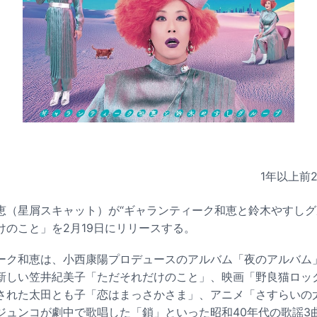
1年以上前
恵（星屑スキャット）が“ギャランティーク和恵と鈴木やすしグ
けのこと」を2月19日にリリースする。
ーク和恵は、小西康陽プロデュースのアルバム「夜のアルバム
新しい笠井紀美子「ただそれだけのこと」、映画「野良猫ロック
された太田とも子「恋はまっさかさま」、アニメ「さすらいの
ジュンコが劇中で歌唱した「鎖」といった昭和40年代の歌謡3