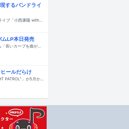
現するバンドライ
小西康陽が2月18日、東京・池尻大橋GOOD TEMPOにてバンド編成のワンマンライブ「小西康陽 with『失恋と得恋』ストリング・バンド、アンコール公演」を行った。これは1月29日に東京・mona recordsで開催されたライブのチケットが完売したことを受け、そのアンコール公演として実施されたもの。このチケットも完売となり、当日は有料生配信も行われた。
バムLP本日発売
兄・大塚真太朗と弟・大塚薫平の兄弟2人組バンド・生活の設計が、2ndアルバム「長いカーブを曲がるために」のアナログ盤を本日2月11日にリリースした。
ンヒールだらけ
星屑スキャットの全国ツアー「HOSHIKUZU SCAT TOUR 2026 "SUMMER NIGHT PATROL"」が5月から開催される。