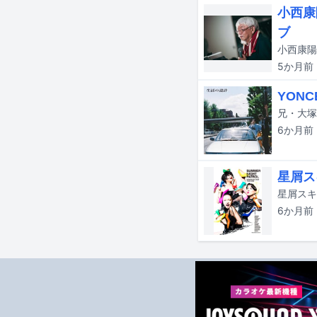
小西康
ブ
5か月
前
YON
6か月
前
星屑ス
6か月
前