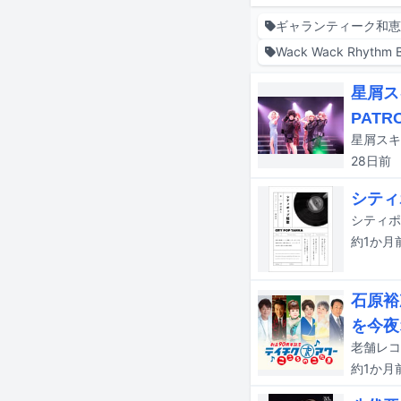
ギャランティーク和
Wack Wack Rhythm 
星屑ス
PAT
28日
前
シティ
シティポ
約1か月
石原裕
を今夜
約1か月