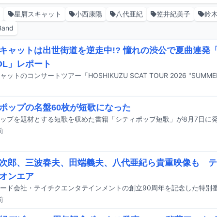
恵
星屑スキャット
小西康陽
八代亜紀
笠井紀美子
鈴
Band
キャットは出世街道を逆走中!? 憧れの渋公で夏曲連発「SU
ROL」レポート
ポップの名盤60枚が短歌になった
ップを題材とする短歌を収めた書籍「シティポップ短歌」が8月7日に
前
次郎、三波春夫、田端義夫、八代亜紀ら貴重映像も テ
オンエア
前