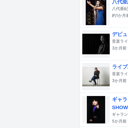
八代亜
約1か月
デビュ
3か月
前
ライブ
3か月
前
ギャラ
SHOW
5か月
前