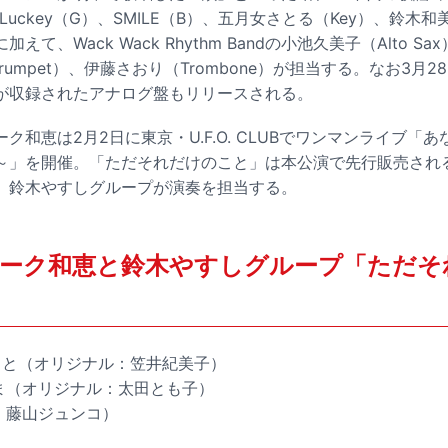
-Luckey（G）、SMILE（B）、五月女さとる（Key）、鈴木和美
て、Wack Wack Rhythm Bandの小池久美子（Alto Sa
rumpet）、伊藤さおり（Trombone）が担当する。なお3月
が収録されたアナログ盤もリリースされる。
ク和恵は2月2日に東京・U.F.O. CLUBでワンマンライブ「
～」を開催。「ただそれだけのこと」は本公演で先行販売され
、鈴木やすしグループが演奏を担当する。
ーク和恵と鈴木やすしグループ「ただそ
のこと（オリジナル：笠井紀美子）
さま（オリジナル：太田とも子）
ル：藤山ジュンコ）