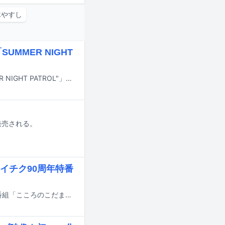
木やすし
MMER NIGHT
星屑スキャットのコンサートツアー「HOSHIKUZU SCAT TOUR 2026 "SUMMER NIGHT PATROL"」の東京公演が、7月3日と4日にLINE CUBE SHIBUYA（渋谷公会堂）で開催された。
発売される。
イチク90周年特番
老舗レコード会社・テイチクエンタテインメントの創立90周年を記念した特別番組「こころのこだま～豪華アーティスト歌祭～」が、本日7月2日20:00からBS日テレで放送される。