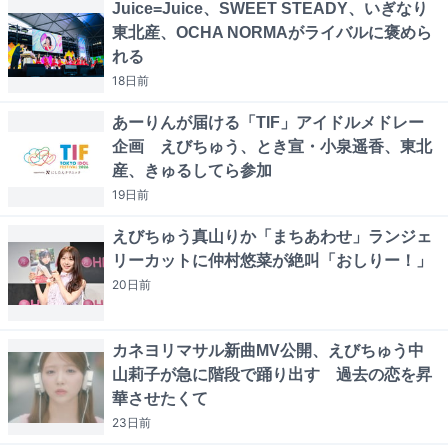
Juice=Juice、SWEET STEADY、いぎなり
東北産、OCHA NORMAがライバルに褒めら
れる
18日
前
あーりんが届ける「TIF」アイドルメドレー
企画 えびちゅう、とき宣・小泉遥香、東北
産、きゅるしてら参加
19日
前
えびちゅう真山りか「まちあわせ」ランジェ
リーカットに仲村悠菜が絶叫「おしりー！」
20日
前
カネヨリマサル新曲MV公開、えびちゅう中
山莉子が急に階段で踊り出す 過去の恋を昇
華させたくて
23日
前