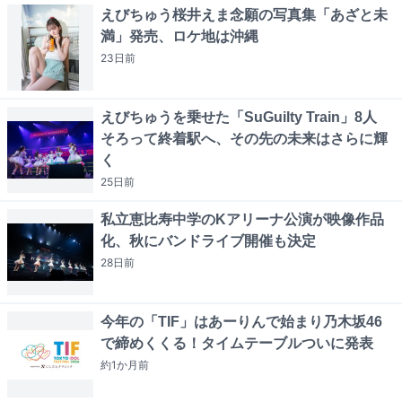
えびちゅう桜井えま念願の写真集「あざと未
満」発売、ロケ地は沖縄
23日
前
えびちゅうを乗せた「SuGuilty Train」8人
そろって終着駅へ、その先の未来はさらに輝
く
25日
前
私立恵比寿中学のKアリーナ公演が映像作品
化、秋にバンドライブ開催も決定
28日
前
今年の「TIF」はあーりんで始まり乃木坂46
で締めくくる！タイムテーブルついに発表
約1か月
前