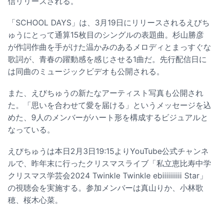
信リリースされる。
「SCHOOL DAYS」は、3月19日にリリースされるえびち
ゅうにとって通算15枚目のシングルの表題曲。杉山勝彦
が作詞作曲を手がけた温かみのあるメロディとまっすぐな
歌詞が、青春の躍動感を感じさせる1曲だ。先行配信日に
は同曲のミュージックビデオも公開される。
また、えびちゅうの新たなアーティスト写真も公開され
た。「思いを合わせて愛を届ける」というメッセージを込
めた、9人のメンバーがハート形を構成するビジュアルと
なっている。
えびちゅうは本日2月3日19:15よりYouTube公式チャンネ
ルで、昨年末に行ったクリスマスライブ「私立恵比寿中学
クリスマス学芸会2024 Twinkle Twinkle ebiiiiiiiiii Star」
の視聴会を実施する。参加メンバーは真山りか、小林歌
穂、桜木心菜。