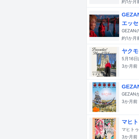
約1か月
GEZ
エッセ
GEZAN
約1か月
ヤクモ
3か月
前
GEZ
GEZA
3か月
前
マヒト
3か月
前