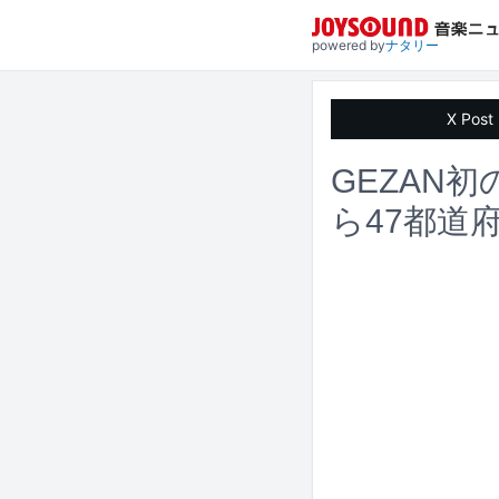
powered by
ナタリー
X Post
GEZAN
ら47都道