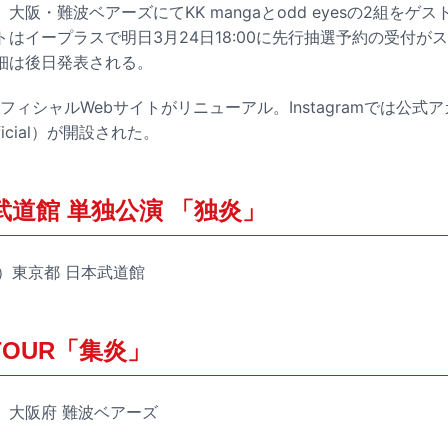
大阪・難波ベアーズにてKK mangaとodd eyesの2組をゲ
はイープラスで明日3月24日18:00に先行抽選予約の受付が
細は後日発表される。
オフィシャルWebサイトがリニューアル。Instagramでは公式
fficial）が開設された。
本武道館 単独公演 「独炎」
土）東京都 日本武道館
 TOUR「集炎」
金）大阪府 難波ベアーズ