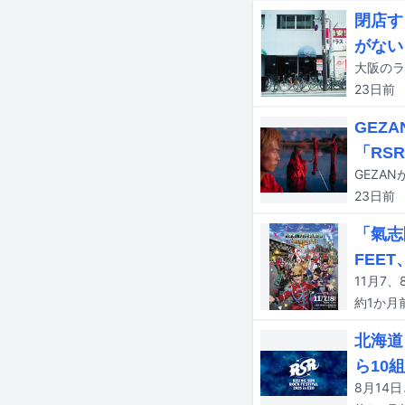
閉店す
がない
大阪のラ
23日
前
GEZ
「RS
23日
前
「氣志
FEET
約1か月
北海道
ら10