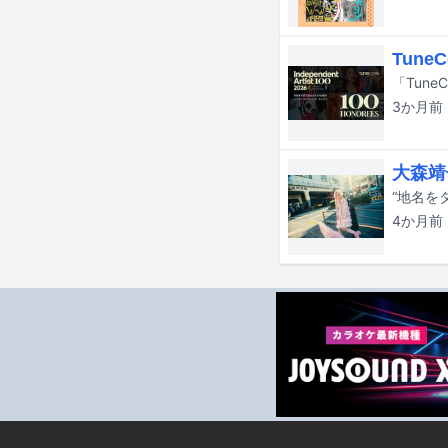
Tune
3か月
前
大森靖
4か月
前