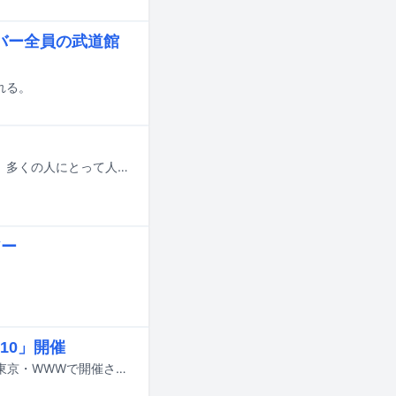
バー全員の武道館
される。
5月16日は松尾芭蕉が奥の細道に旅立ったことから“旅の日”に制定されています。多くの人にとって人生における大切な要素である“旅”。この連載では、旅好き / ツアーなどで各地を飛び回るアーティストに、旅をテーマにエッセイをつづってもらいます。今回は3月に東京・日本武道館公演を成功させたことも記憶に新しいGEZANのベーシスト、ヤクモアさんが登場。武道館ライブ後に“燃え尽き症候群”となっていたヤクモアさんが、ベルギーの音楽フェス「BRDCST」に参加したことを通して“再生”されていく様子をリアルに書き記してくれました。ヤクモアさんセレクトの“移動中に聴きたい旅プレイリスト”とともにお楽しみください。
アー
10」開催
マヒトゥ・ザ・ピーポー（GEZAN）によるソロ企画「遠雷 vol.10」が7月8日に東京・WWWで開催される。