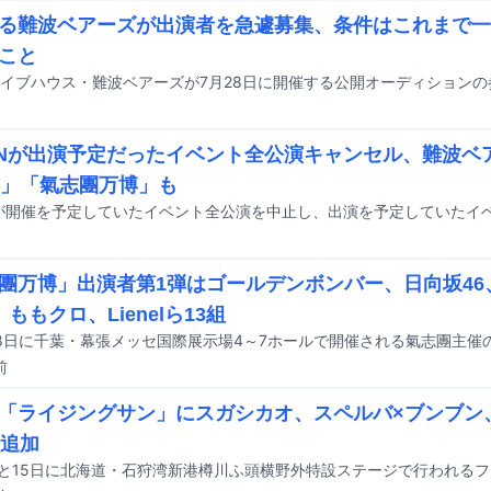
る難波ベアーズが出演者を急遽募集、条件はこれまで一
こと
イブハウス・難波ベアーズが7月28日に開催する公開オーディション
ANが出演予定だったイベント全公演キャンセル、難波ベ
R」「氣志團万博」も
團万博」出演者第1弾はゴールデンボンバー、日向坂46、
、ももクロ、Lienelら13組
前
「ライジングサン」にスガシカオ、スペルバ×ブンブン、
組追加