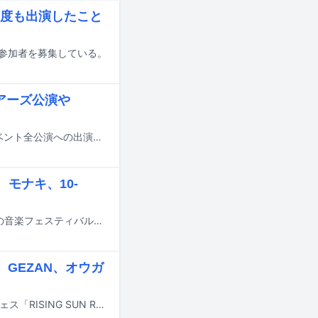
度も出演したこと
の参加者を募集している。
アーズ公演や
GEZANが開催を予定していたイベント全公演を中止し、出演を予定していたイベント全公演への出演をキャンセルすることを発表した。
モナキ、10-
11月7、8日に千葉・幕張メッセ国際展示場4～7ホールで開催される氣志團主催の音楽フェスティバル「サントリー オールフリー presents 氣志團万博2026 ～房総爆音リゾート～」の出演アーティスト第1弾が発表された。
GEZAN、オウガ
8月14日と15日に北海道・石狩湾新港樽川ふ頭横野外特設ステージで行われるフェス「RISING SUN ROCK FESTIVAL 2026 in EZO」の出演アーティスト第4弾が発表された。