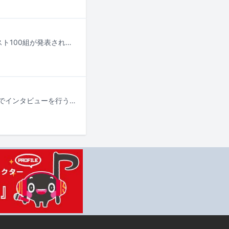
「TuneCore Japan INDEPENDENT ARTIST 100 - 2026」の最終選出アーティスト100組が発表された。
“地名をタイトルに冠した楽曲”を発表してきたアーティストに、実際にその場所でインタビューを行うこの連載。「なぜその街を舞台にした曲を書こうと思ったのか」「その街からどのようなインスピレーションを受けたのか」「自分の音楽に、街や土地がどのような影響を及ぼしているのか」……そんな質問をもとに“街”と“音楽”の関係性をあぶり出していく。前回はカーネーション直枝政広に「Edo River」について話を聞いたが（カーネーション直枝政広が江戸川土手で語る「Edo River」）、第5回となる今回は、その直枝がかつてプロデュースに関わったシンガーソングライター・大森靖子にスポットを当てる。テーマとなる楽曲は2013年リリースの「高円寺」。10年以上前、まだ再開発が行われていない雑然としたこの街を拠点に活動していた彼女は、何を思ってこの曲を生み出したのだろうか。本人いわく「微妙な勢力図があった」というかつてのシーンから、変わりゆく高円寺への率直な心境まで、当時を振り返りつつ語ってもらった。そしてたどり着いた“私が東京”という言葉の真意とは。なおYouTubeでは、大森の活動を追い続けてきた写真家・二宮ユーキ撮影による高円寺ロケ動画を公開しているので、そちらも合わせてチェックしてもらいたい。