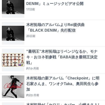
DENIM」ミュージックビデオ公開
17日
前
木村拓哉のアルバムよりRei提供曲
「BLACK DENIM」先行配信
20日
前
“最弱王”木村拓哉はリベンジなるか、モナ
キ・おヨネ初参戦「BABA抜き最弱王決定
戦」
約1か月
前
木村拓哉の新アルバム「Checkpoint」に明
石家さんま、ワンオクTaka、奥田民生ら参
加
約2か月
前
木村拓哉が「セロリ」カバー、山崎まさよし