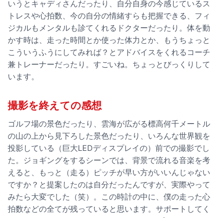
いうとキャディさんだったり、自分自身の今感じているス
トレスや心拍数、今の自分の情緒すらも把握できる、フィ
ジカルもメンタルも診てくれるドクターだったり。体を動
かす時は、走った時間とか使った体力とか、もうちょっと
こういうふうにしてみれば？とアドバイスをくれるコーチ
兼トレーナーだったり。すごいね。ちょっとびっくりして
います。
撮影を終えての感想
ゴルフ場の景色だったり、雲海が広がる標高何千メートル
の山の上から見下ろした景色だったり、いろんな世界観を
投影している（巨大LEDディスプレイの）前での撮影でし
た。ジョギングをするシーンでは、背景で流れる音楽を考
えると、もっと（走る）ピッチが早い方がいいんじゃない
ですか？と提案したのは自分だったんですが、実際やって
みたら大変でした（笑）。この時計の中に、僕の走った心
拍数などの全てが残っていると思います。サポートしてく