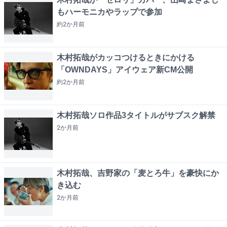
もハーモニカやラップで参加
約2か月
前
木村拓哉がカッコつけるときにかける
「OWNDAYS」アイウェア新CM公開
約2か月
前
木村拓哉ソロ作品3タイトルがサブスク解禁
2か月
前
木村拓哉、吉野家の「麦とろ牛」を豪快にか
き込む
2か月
前