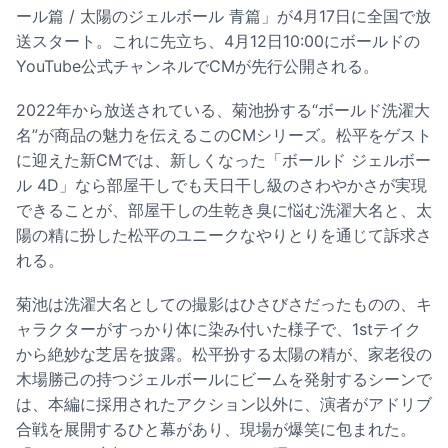
ール篇 / 太陽のジェルボール 青篇」が4月17日に全国で放
送スタート。これに先立ち、4月12日10:00にボールドの
YouTube公式チャンネルでCMが先行公開される。
2022年から放送されている、菊池扮する“ボールド洗濯大
名”が商品の魅力を伝えるこのCMシリーズ。松平をゲスト
に迎えた新CMでは、新しくなった「ボールド ジェルボー
ル 4D」なら部屋干しでも天日干し級のさわやかさが実現
できることが、部屋干しの生乾き臭に悩む洗濯大名と、太
陽の精に扮した松平のユニークなやりとりを通じて訴求さ
れる。
菊池は洗濯大名としての撮影はひさびさだったものの、キ
ャラクターがすっかり体に染み付いた様子で、1stテイク
から絶妙な芝居を披露。松平扮する太陽の精が、家老役の
木場勝己の持つジェルボールにビームを発射するシーンで
は、本編に採用されたアクション以外に、演者がアドリブ
合戦を展開するひと幕があり、現場が爆笑に包まれた。