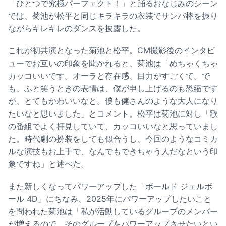
「ひとつで究極パーフェクト！」と踊るおなじみのシーン
では、菊池が松平と同じキラキラの衣装でサンバ棒を振り
ながらキレキレのダンスを披露した。
これが初共演となった菊池と松平。CM撮影後のインタビ
ューでお互いの印象を聞かれると、菊池は「めちゃくちゃ
カッコいいです。オーラと存在感、目力がすごくて。で
も、ふと笑うときの表情は、僕が申し上げるのも恐縮です
が、とてもかわいいなと。僕も健さんのような大人になり
たいなと思いました」とコメント。松平は菊池に対し「歌
の番組でよく拝見していて、カッコいいなと思っていまし
た。時代劇の扮装をしても似合うし、今回のようなコミカ
ルな演技もお上手で、なんでもできちゃう人だなという印
象ですね」と述べた。
また新しくなってパワーアップした「ボールド ジェルボ
ール 4D」にちなみ、2025年にパワーアップしたいこと
を問われた菊池は「私が活動しているグループのメンバー
が増えるので、そのグループをパワーアップさせたいとい