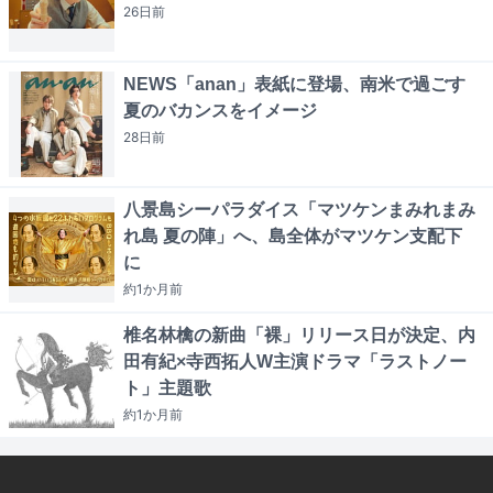
26日
前
NEWS「anan」表紙に登場、南米で過ごす
夏のバカンスをイメージ
28日
前
八景島シーパラダイス「マツケンまみれまみ
れ島 夏の陣」へ、島全体がマツケン支配下
に
約1か月
前
椎名林檎の新曲「裸」リリース日が決定、内
田有紀×寺西拓人W主演ドラマ「ラストノー
ト」主題歌
約1か月
前