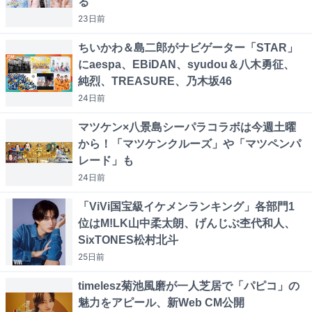
る
23日
前
ちいかわ＆島二郎がナビゲーター「STAR」
にaespa、EBiDAN、syudou＆八木勇征、
純烈、TREASURE、乃木坂46
24日
前
マツケン×八景島シーパラコラボは今週土曜
から！「マツケンクルーズ」や「マツペンパ
レード」も
24日
前
「ViVi国宝級イケメンランキング」各部門1
位はM!LK山中柔太朗、げんじぶ杢代和人、
SixTONES松村北斗
25日
前
timelesz菊池風磨が一人芝居で「パピコ」の
魅力をアピール、新Web CM公開