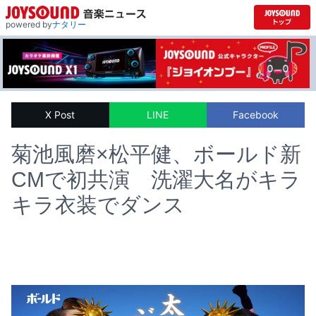
powered by
ナタリー
X Post
LINE
Facebook
菊池風磨×松平健、ボールド新
CMで初共演 洗濯大名がキラ
キラ衣装でダンス