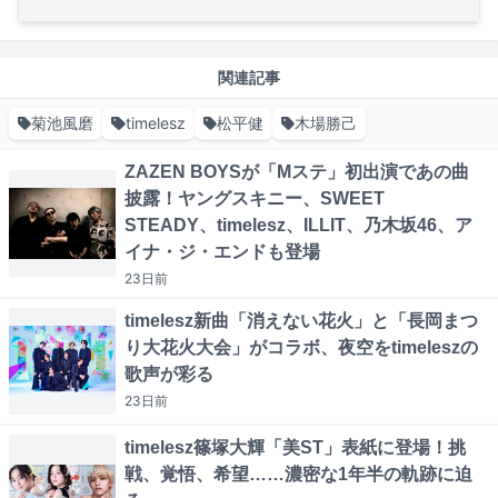
関連記事
菊池風磨
timelesz
松平健
木場勝己
ZAZEN BOYSが「Mステ」初出演であの曲
披露！ヤングスキニー、SWEET
STEADY、timelesz、ILLIT、乃木坂46、ア
イナ・ジ・エンドも登場
23日
前
timelesz新曲「消えない花火」と「長岡まつ
り大花火大会」がコラボ、夜空をtimeleszの
歌声が彩る
23日
前
timelesz篠塚大輝「美ST」表紙に登場！挑
戦、覚悟、希望……濃密な1年半の軌跡に迫