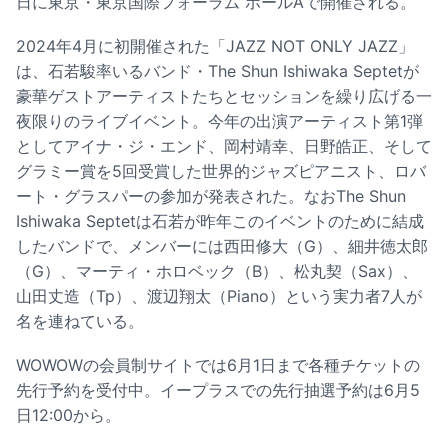
日に東京・東京国際フォーラム ホールAで開催される。
2024年4月に初開催された「JAZZ NOT ONLY JAZZ」
は、石若駿率いるバンド・The Shun Ishiwaka Septetが
豪華ゲストアーティストたちとセッションを繰り広げる一
夜限りのライブイベント。今年の出演アーティスト第1弾
としてアイナ・ジ・エンド、岡村靖幸、日野皓正、そして
グラミー賞を5回受賞した世界的ジャズピアニスト、ロバ
ート・グラスパーの参加が発表された。なおThe Shun
Ishiwaka Septetは石若が昨年このイベントのために結成
したバンドで、メンバーには西田修大（G）、細井徳太郎
（G）、マーティ・ホロベック（B）、松丸契（Sax）、
山田丈造（Tp）、渡辺翔太（Piano）という実力者7人が
名を連ねている。
WOWOWの会員制サイトでは6月1日まで各種チケットの
先行予約を受付中。イープラスでの先行抽選予約は6月5
日12:00から。