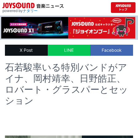
powered by
ナタリー
X Post
LINE
Facebook
石若駿率いる特別バンドがア
イナ、岡村靖幸、日野皓正、
ロバート・グラスパーとセッ
ション