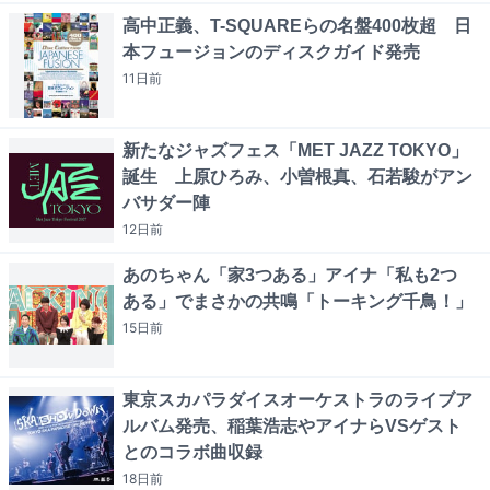
高中正義、T-SQUAREらの名盤400枚超 日
本フュージョンのディスクガイド発売
11日
前
新たなジャズフェス「MET JAZZ TOKYO」
誕生 上原ひろみ、小曽根真、石若駿がアン
バサダー陣
12日
前
あのちゃん「家3つある」アイナ「私も2つ
ある」でまさかの共鳴「トーキング千鳥！」
15日
前
東京スカパラダイスオーケストラのライブア
ルバム発売、稲葉浩志やアイナらVSゲスト
とのコラボ曲収録
18日
前