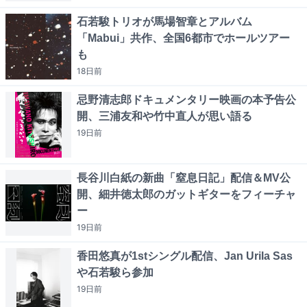
石若駿トリオが馬場智章とアルバム
「Mabui」共作、全国6都市でホールツアー
も
18日
前
忌野清志郎ドキュメンタリー映画の本予告公
開、三浦友和や竹中直人が思い語る
19日
前
長谷川白紙の新曲「窒息日記」配信＆MV公
開、細井徳太郎のガットギターをフィーチャ
ー
19日
前
香田悠真が1stシングル配信、Jan Urila Sas
や石若駿ら参加
19日
前