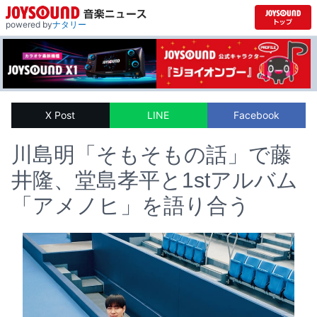
powered by
ナタリー
X Post
LINE
Facebook
川島明「そもそもの話」で藤
井隆、堂島孝平と1stアルバム
「アメノヒ」を語り合う