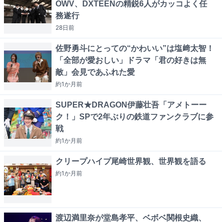
OWV、DXTEENの精鋭6人がカッコよく任
務遂行
28日
前
佐野勇斗にとっての“かわいい”は塩﨑太智！
「全部が愛おしい」ドラマ「君の好きは無
敵」会見であふれた愛
約1か月
前
SUPER★DRAGON伊藤壮吾「アメトーー
ク！」SPで2年ぶりの鉄道ファンクラブに参
戦
約1か月
前
クリープハイプ尾崎世界観、世界観を語る
約1か月
前
渡辺満里奈が堂島孝平、ベボベ関根史織、