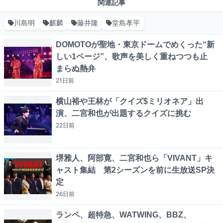
関連記事
川島明
麒麟
藤井隆
堂島孝平
DOMOTOが聖地・東京ドームでめくった“新
しい1ページ”、歌声を美しく重ねつつも止
まらぬ熱弁
21日
前
横山裕や王林が「クイズ$ミリオネア」出
演、二宮和也が出題するクイズに挑む
22日
前
堺雅人、阿部寛、二宮和也ら「VIVANT」キ
ャスト集結 第2シーズンを前に生放送SP決
定
26日
前
ランペ、超特急、WATWING、BBZ、