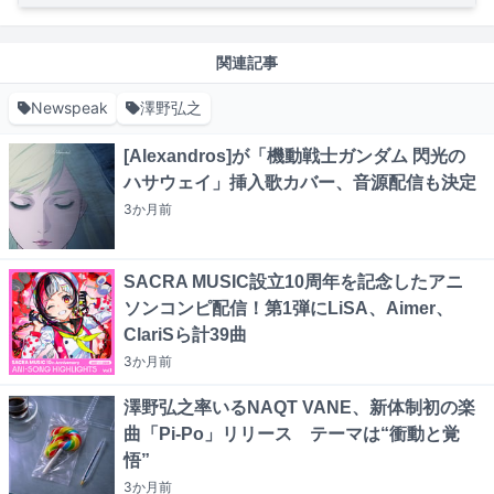
関連記事
Newspeak
澤野弘之
[Alexandros]が「機動戦士ガンダム 閃光の
ハサウェイ」挿入歌カバー、音源配信も決定
3か月
前
SACRA MUSIC設立10周年を記念したアニ
ソンコンピ配信！第1弾にLiSA、Aimer、
ClariSら計39曲
3か月
前
澤野弘之率いるNAQT VANE、新体制初の楽
曲「Pi-Po」リリース テーマは“衝動と覚
悟”
3か月
前