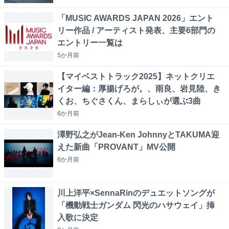
「MUSIC AWARDS JAPAN 2026」エント
リー作品 / アーティスト発表、主要6部門の
エントリー一覧は
5か月
前
【マイベストトラック2025】ネットクリエ
イター編：厚揚げろが。、雨良、岩見陸、き
くお、ちぐさくん、まらしぃが選ぶ3曲
6か月
前
澤野弘之がJean-Ken JohnnyとTAKUMA迎
えた新曲「PROVANT」MV公開
6か月
前
川上洋平×SennaRinのデュエットソングが
「機動戦士ガンダム 閃光のハサウェイ」挿
入歌に決定