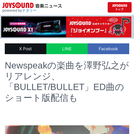
powered by
ナタリー
X Post
LINE
Facebook
Newspeakの楽曲を澤野弘之が
リアレンジ、
「BULLET/BULLET」ED曲の
ショート版配信も