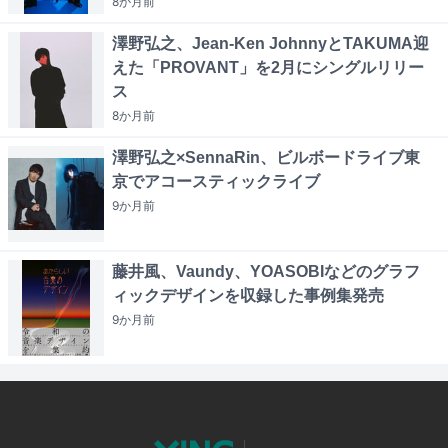
8か月
前
澤野弘之、Jean-Ken JohnnyとTAKUMA迎
えた「PROVANT」を2月にシングルリリー
ス
8か月
前
澤野弘之×SennaRin、ビルボードライブ東
京でアコースティックライブ
9か月
前
藤井風、Vaundy、YOASOBIなどのグラフ
ィックデザインを収録した事例集発売
9か月
前