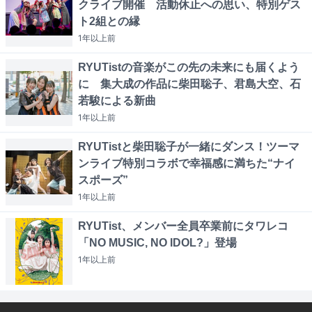
クライブ開催 活動休止への思い、特別ゲス
ト2組との縁
1年以上
前
RYUTistの音楽がこの先の未来にも届くよう
に 集大成の作品に柴田聡子、君島大空、石
若駿による新曲
1年以上
前
RYUTistと柴田聡子が一緒にダンス！ツーマ
ンライブ特別コラボで幸福感に満ちた“ナイ
スポーズ”
1年以上
前
RYUTist、メンバー全員卒業前にタワレコ
「NO MUSIC, NO IDOL?」登場
1年以上
前