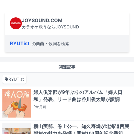
JOYSOUND.COM
カラオケ歌うならJOYSOUND
RYUTist
の楽曲・歌詞を検索
関連記事
RYUTist
婦人倶楽部が9年ぶりのアルバム「婦人日
和」発表、リード曲は谷川俊太郎が訳詞
9か月
前
横山実郁、巻上公一、知久寿焼が北海道西興
部村の魅力を発掘！開村100周年記念番組