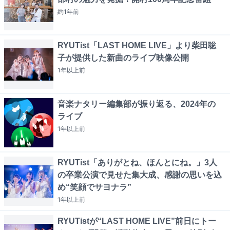
約1年
前
RYUTist「LAST HOME LIVE」より柴田聡
子が提供した新曲のライブ映像公開
1年以上
前
音楽ナタリー編集部が振り返る、2024年の
ライブ
1年以上
前
RYUTist「ありがとね、ほんとにね。」3人
の卒業公演で見せた集大成、感謝の思いを込
め“笑顔でサヨナラ”
1年以上
前
RYUTistが“LAST HOME LIVE”前日にトー