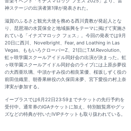
音楽イベント「イナズマロック フェス 2025」より、雷
神ステージの出演者第1弾が発表された。
滋賀のふるさと観光大使を務める西川貴教が発起人とな
り、琵琶湖の水質保全と地域振興をテーマに掲げて実施さ
れている「イナズマロック フェス」。今回の発表では9月
20日に西川、Novelbright、Fear, and Loathing in Las
Vegas、ももいろクローバーZ、21日にT.M.Revolution、
虹ヶ咲学園スクールアイドル同好会の出演が決まった。虹
ヶ咲学園スクールアイドル同好会のライブには上原歩夢役
の大西亜玖璃、中須かすみ役の相良茉優、桜坂しずく役の
前田佳織里、朝香果林役の久保田未夢、宮下愛役の村上奈
津実が参加する。
イープラスでは6月22日23:59までチケットの先行予約を
受付中。通常券のIGAチケットに加え、特別観覧席やグッ
ズなどの特典が付いたIVIPチケットも取り扱われている。