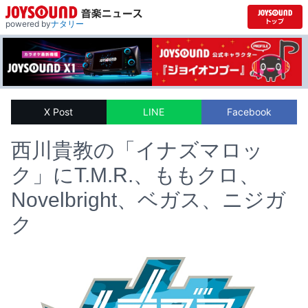
powered by
ナタリー
X Post
LINE
Facebook
西川貴教の「イナズマロッ
ク」にT.M.R.、ももクロ、
Novelbright、ベガス、ニジガ
ク