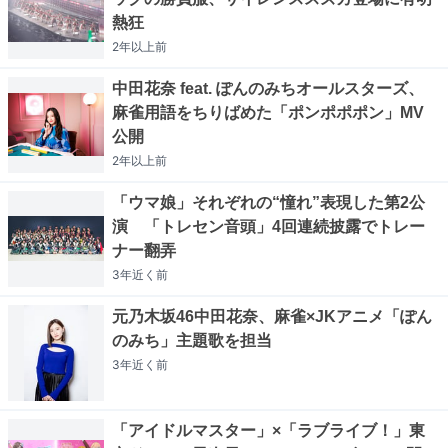
熱狂
2年以上
前
中田花奈 feat. ぽんのみちオールスターズ、
麻雀用語をちりばめた「ポンポポポン」MV
公開
2年以上
前
「ウマ娘」それぞれの“憧れ”表現した第2公
演 「トレセン音頭」4回連続披露でトレー
ナー翻弄
3年近く
前
元乃木坂46中田花奈、麻雀×JKアニメ「ぽん
のみち」主題歌を担当
3年近く
前
「アイドルマスター」×「ラブライブ！」東