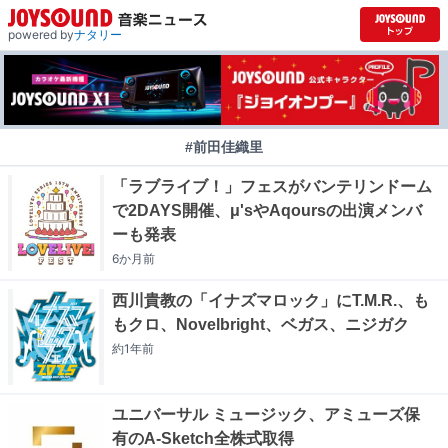
powered by
ナタリー
#前田佳織里
「ラブライブ！」フェスがバンテリンドーム
で2DAYS開催、μ'sやAqoursの出演メンバ
ーも発表
6か月
前
西川貴教の「イナズマロック」にT.M.R.、も
もクロ、Novelbright、ベガス、ニジガク
約1年
前
ユニバーサル ミュージック、アミューズ保
有のA-Sketch全株式取得