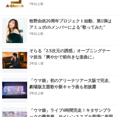
1年以上
前
牧野由依20周年プロジェクト始動、第1弾は
アミュボchメンバーによる“歌ってみた”
1年以上
前
そらる「2.5次元の誘惑」オープニングテー
マ担当「爽やかで前向きな楽曲に」
2年近く
前
「ウマ娘」初のアリーナツアー大阪で完走、
劇場版主題歌や新キャラ曲も初披露
2年以上
前
「ウマ娘」ライブ4時間完走！キタサンブラ
ックの勝負服、サイレンススズカ登場に有明