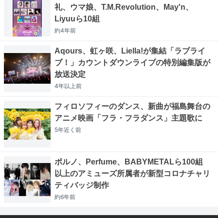
礼、ウマ娘、T.M.Revolution、May'n、
Liyuuら10組
約4年
前
Aqours、虹ヶ咲、Liella!が集結「ラブライ
ブ！」カウントダウンライブの特別編集版が
放送決定
4年以上
前
フィロソフィーのダンス、新曲が福島舞台の
アニメ映画「フラ・フラダンス」主題歌に
5年近く
前
ポルノ、Perfume、BABYMETALら100組
以上のアミューズ所属者が新型コロナチャリ
ティバッジ制作
約6年
前