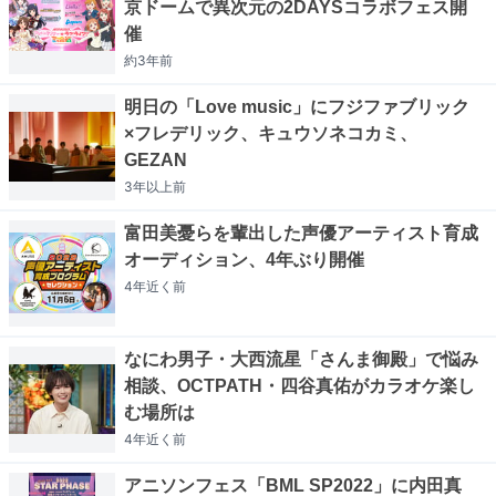
京ドームで異次元の2DAYSコラボフェス開
催
約3年
前
明日の「Love music」にフジファブリック
×フレデリック、キュウソネコカミ、
GEZAN
3年以上
前
富田美憂らを輩出した声優アーティスト育成
オーディション、4年ぶり開催
4年近く
前
なにわ男子・大西流星「さんま御殿」で悩み
相談、OCTPATH・四谷真佑がカラオケ楽し
む場所は
4年近く
前
アニソンフェス「BML SP2022」に内田真