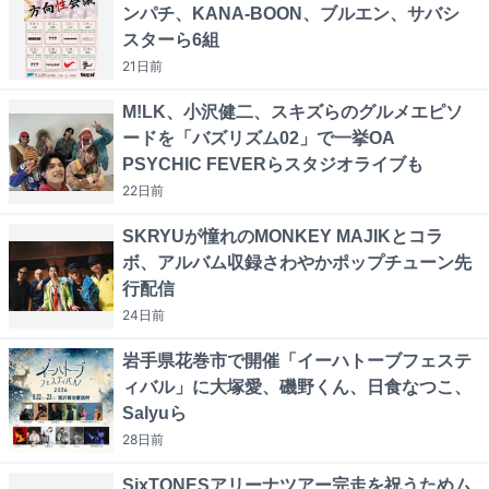
ンパチ、KANA-BOON、ブルエン、サバシ
スターら6組
21日
前
M!LK、小沢健二、スキズらのグルメエピソ
ードを「バズリズム02」で一挙OA
PSYCHIC FEVERらスタジオライブも
22日
前
SKRYUが憧れのMONKEY MAJIKとコラ
ボ、アルバム収録さわやかポップチューン先
行配信
24日
前
岩手県花巻市で開催「イーハトーブフェステ
ィバル」に大塚愛、磯野くん、日食なつこ、
Salyuら
28日
前
SixTONESアリーナツアー完走を祝うためム