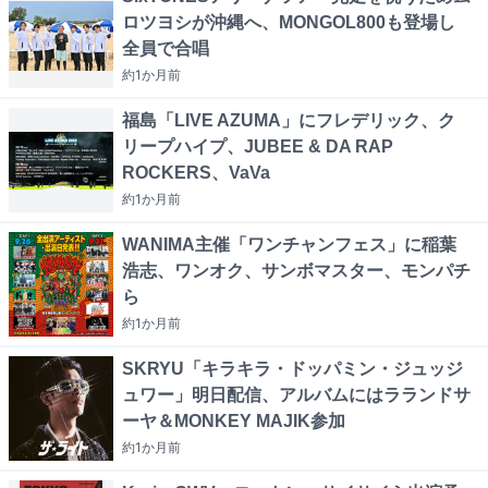
ロツヨシが沖縄へ、MONGOL800も登場し
全員で合唱
約1か月
前
福島「LIVE AZUMA」にフレデリック、ク
リープハイプ、JUBEE & DA RAP
ROCKERS、VaVa
約1か月
前
WANIMA主催「ワンチャンフェス」に稲葉
浩志、ワンオク、サンボマスター、モンパチ
ら
約1か月
前
SKRYU「キラキラ・ドッパミン・ジュッジ
ュワー」明日配信、アルバムにはラランドサ
ーヤ＆MONKEY MAJIK参加
約1か月
前