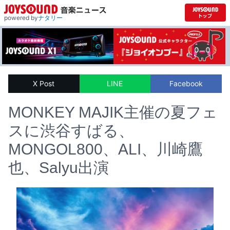
powered by
ナタリー
X Post
LINE
Facebook
MONKEY MAJIK主催の夏フェ
スに渋谷すばる、
MONGOL800、ALI、川崎鷹
也、Salyu出演