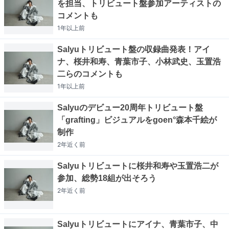
を担当、トリビュート盤参加アーティストの
コメントも
1年以上
前
Salyuトリビュート盤の収録曲発表！アイ
ナ、桜井和寿、青葉市子、小林武史、玉置浩
二らのコメントも
1年以上
前
Salyuのデビュー20周年トリビュート盤
「grafting」ビジュアルをgoen°森本千絵が
制作
2年近く
前
Salyuトリビュートに桜井和寿や玉置浩二が
参加、総勢18組が出そろう
2年近く
前
Salyuトリビュートにアイナ、青葉市子、中