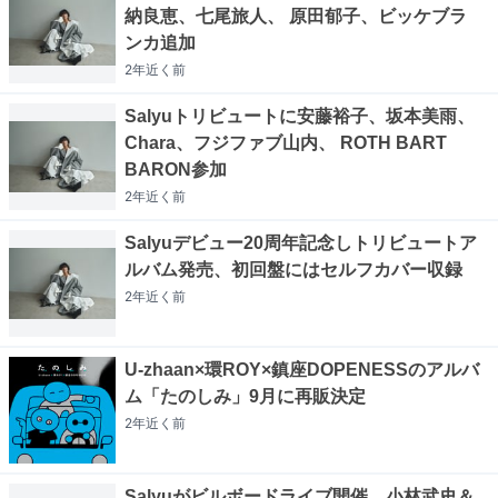
納良恵、七尾旅人、 原田郁子、ビッケブラ
ンカ追加
2年近く
前
Salyuトリビュートに安藤裕子、坂本美雨、
Chara、フジファブ山内、 ROTH BART
BARON参加
2年近く
前
Salyuデビュー20周年記念しトリビュートア
ルバム発売、初回盤にはセルフカバー収録
2年近く
前
U-zhaan×環ROY×鎮座DOPENESSのアルバ
ム「たのしみ」9月に再販決定
2年近く
前
Salyuがビルボードライブ開催、小林武史＆