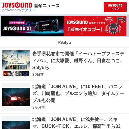
powered by
ナタリー
#Salyu
岩手県花巻市で開催「イーハトーブフェステ
ィバル」に大塚愛、磯野くん、日食なつこ、
Salyuら
30日
前
北海道「JOIN ALIVE」に10-FEET、バニラ
ズ、川崎鷹也、ブルエンら追加 タイムテー
ブルも公開
3か月
前
北海道「JOIN ALIVE」に浅井健一、スキ
マ、BUCK∞TICK、エルレ、森高千里ら33