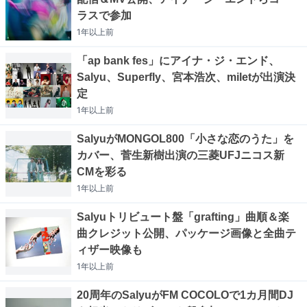
ラスで参加
1年以上
前
「ap bank fes」にアイナ・ジ・エンド、
Salyu、Superfly、宮本浩次、miletが出演決
定
1年以上
前
SalyuがMONGOL800「小さな恋のうた」を
カバー、菅生新樹出演の三菱UFJニコス新
CMを彩る
1年以上
前
Salyuトリビュート盤「grafting」曲順＆楽
曲クレジット公開、パッケージ画像と全曲テ
ィザー映像も
1年以上
前
20周年のSalyuがFM COCOLOで1カ月間DJ