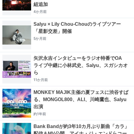
組追加
4か月
前
Salyu × Lily Chou-Chouのライブツアー
「星影交差」開催
5か月
前
矢沢永吉インタビューをラジオ特番でOA
ライブ中継に小林武史、Salyu、スガシカオ
ら
11か月
前
MONKEY MAJIK主催の夏フェスに渋谷すば
る、MONGOL800、ALI、川崎鷹也、Salyu
出演
約1年
前
Bank Bandが約3年10カ月ぶり新曲「カラ」
配信＆MV公開、アイナ・ジ・エンドらコー