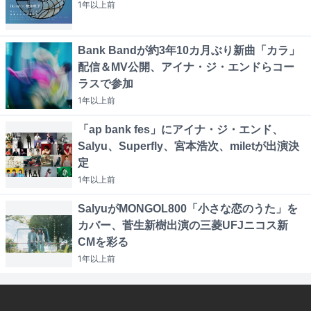
1年以上
前
Bank Bandが約3年10カ月ぶり新曲「カラ」
配信＆MV公開、アイナ・ジ・エンドらコー
ラスで参加
1年以上
前
「ap bank fes」にアイナ・ジ・エンド、
Salyu、Superfly、宮本浩次、miletが出演決
定
1年以上
前
SalyuがMONGOL800「小さな恋のうた」を
カバー、菅生新樹出演の三菱UFJニコス新
CMを彩る
1年以上
前