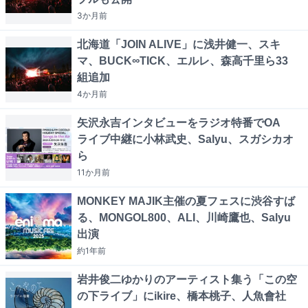
3か月
前
北海道「JOIN ALIVE」に浅井健一、スキ
マ、BUCK∞TICK、エルレ、森高千里ら33
組追加
4か月
前
矢沢永吉インタビューをラジオ特番でOA
ライブ中継に小林武史、Salyu、スガシカオ
ら
11か月
前
MONKEY MAJIK主催の夏フェスに渋谷すば
る、MONGOL800、ALI、川崎鷹也、Salyu
出演
約1年
前
岩井俊二ゆかりのアーティスト集う「この空
の下ライブ」にikire、橋本桃子、人魚會社