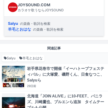
JOYSOUND.COM
カラオケ歌うならJOYSOUND
Salyu
の楽曲・歌詞を検索
羊毛とおはな
の楽曲・歌詞を検索
関連記事
Salyu
羊毛とおはな
岩手県花巻市で開催「イーハトーブフェステ
ィバル」に大塚愛、磯野くん、日食なつこ、
Salyuら
29日
前
北海道「JOIN ALIVE」に10-FEET、バニラ
ズ、川崎鷹也、ブルエンら追加 タイムテー
ブルも公開