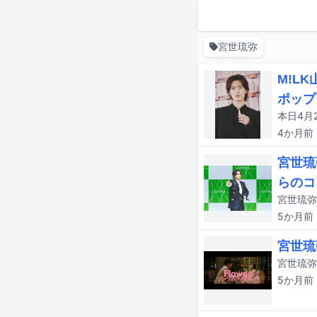
宮世琉弥
M!L
ポップ
4か月
前
宮世琉
らのコ
5か月
前
宮世琉
宮世琉弥
5か月
前