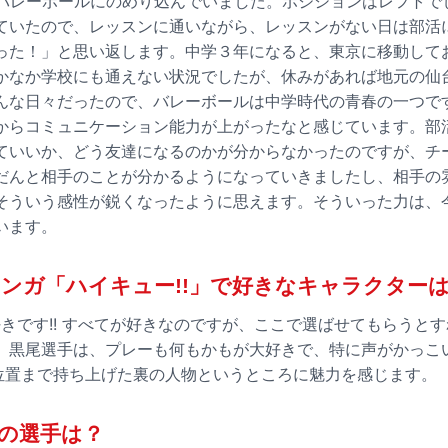
のバレーボールにのめり込んでいました。ポジションはレフトで
ていたので、レッスンに通いながら、レッスンがない日は部活
った！」と思い返します。中学３年になると、東京に移動して
かなか学校にも通えない状況でしたが、休みがあれば地元の仙
んな日々だったので、バレーボールは中学時代の青春の一つで
からコミュニケーション能力が上がったなと感じています。部
ていいか、どう友達になるのかが分からなかったのですが、チ
だんと相手のことが分かるようになっていきましたし、相手の
そういう感性が鋭くなったように思えます。そういった力は、
います。
ンガ「ハイキュー!!」で好きなキャラクター
好きです!! すべてが好きなのですが、ここで選ばせてもらうと
。黒尾選手は、プレーも何もかもが大好きで、特に声がかっこ
の位置まで持ち上げた裏の人物というところに魅力を感じます。
の選手は？