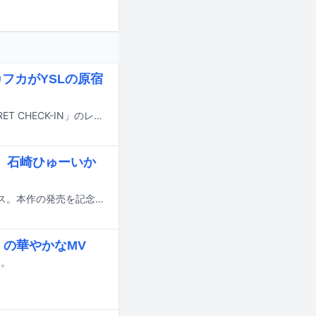
フカがYSLの原宿
本日4月2日に東京・クレインズ6142で「YSL LOVENUDE HOTEL TOKYO SECRET CHECK-IN」のレセプションが行われ、フォトコールに山中柔太朗（M!LK）、宮世琉弥、NEXZのHARU（ハル）とSO GEON（ソゴン）、シシド・カフカらが登場した。
 石崎ひゅーいか
宮世琉弥（みやせりゅうび）が本日3月25日に3rdアルバム「Illusion」をリリース。本作の発売を記念して、神奈川・ラゾーナ川崎プラザにてリリース記念イベントが行われた。
」の華やかなMV
た。