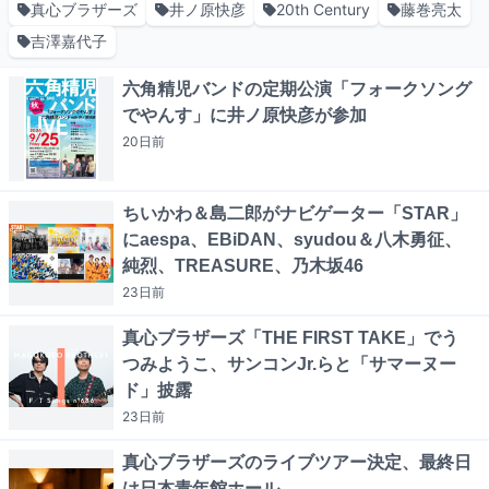
真心ブラザーズ
井ノ原快彦
20th Century
藤巻亮太
吉澤嘉代子
六角精児バンドの定期公演「フォークソング
でやんす」に井ノ原快彦が参加
20日
前
ちいかわ＆島二郎がナビゲーター「STAR」
にaespa、EBiDAN、syudou＆八木勇征、
純烈、TREASURE、乃木坂46
23日
前
真心ブラザーズ「THE FIRST TAKE」でう
つみようこ、サンコンJr.らと「サマーヌー
ド」披露
23日
前
真心ブラザーズのライブツアー決定、最終日
は日本青年館ホール