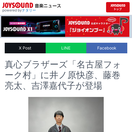
powered by
ナタリー
X Post
LINE
Facebook
真心ブラザーズ「名古屋フォ
ーク村」に井ノ原快彦、藤巻
亮太、吉澤嘉代子が登場