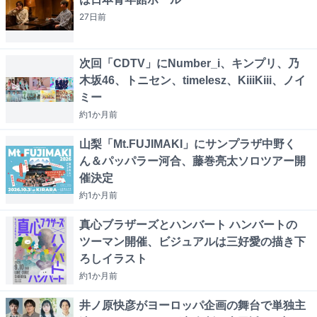
27日
前
次回「CDTV」にNumber_i、キンプリ、乃
木坂46、トニセン、timelesz、KiiiKiii、ノイ
ミー
約1か月
前
山梨「Mt.FUJIMAKI」にサンプラザ中野く
ん＆パッパラー河合、藤巻亮太ソロツアー開
催決定
約1か月
前
真心ブラザーズとハンバート ハンバートの
ツーマン開催、ビジュアルは三好愛の描き下
ろしイラスト
約1か月
前
井ノ原快彦がヨーロッパ企画の舞台で単独主