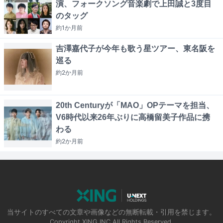
演、フォークソング音楽劇で上田誠と3度目
のタッグ
約1か月
前
吉澤嘉代子が今年も歌う星ツアー、東名阪を
巡る
約2か月
前
20th Centuryが「MAO」OPテーマを担当、
V6時代以来26年ぶりに高橋留美子作品に携
わる
約2か月
前
当サイトのすべての文章や画像などの無断転載・引用を禁じます。
Copyright XING INC.All Rights Reserved.