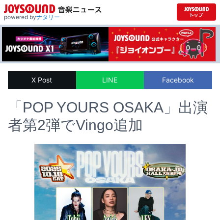
powered by
ナタリー
X Post
LINE
Facebook
「POP YOURS OSAKA」出演
者第2弾でVingo追加