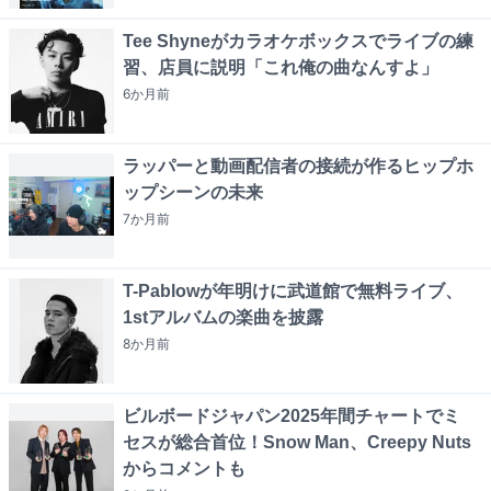
Tee Shyneがカラオケボックスでライブの練
習、店員に説明「これ俺の曲なんすよ」
6か月
前
ラッパーと動画配信者の接続が作るヒップホ
ップシーンの未来
7か月
前
T-Pablowが年明けに武道館で無料ライブ、
1stアルバムの楽曲を披露
8か月
前
ビルボードジャパン2025年間チャートでミ
セスが総合首位！Snow Man、Creepy Nuts
からコメントも