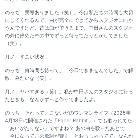
のっち
実際ありました（笑）。今は私たちの時間も大切
にしてくれるんで、曲が完全にできてからスタジオに向か
うんですけど、昔は曲ができるまで、中田さんのスタジオ
の外に停めた車の中でずっと待ってたりとかしてました
（笑）。
月ノ
すごい状況。
のっち
何時間も待って、「今日できませんでした」で解
散、みたいな（笑）。
月ノ
ヤバすぎる（笑）。私が中田さんのスタジオに行っ
たときも、なんかずっと作ってましたよ。
のっち
それって、こないだのワンマンライブ（2025年
4月18日に開催された「Paper Rabbit」）でも歌われてた
「あいがたりない」ですよね？ あの曲を歌ったあとで
「今になってこの歌詞が響く」とおっしゃってて、なんか