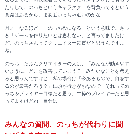
たりして、のっちというキャラクターを背負ってるという
意識はあるから、まあ近いっちゃ近いのかな。
月ノ
なるほど、「のっち役になる」という意味で。さっ
き「ゲームを作りたいとは思わない」と言ってましたけ
ど、のっちさんってクリエイター気質だと思うんですよ
ね。
のっち
たぶんクリエイターの人は、「みんなが動きやす
いように、どこを改善していこう？」みたいなことを考え
ると思うんですけど、私の場合は「今あるもので、何をす
るのが最善だろう？」に頭が行きがちなので。それってめ
っちゃプレイヤー目線だと思う。生粋のプレイヤーだと思
ってますけどね、自分は。
みんなの質問、のっちが代わりに聞