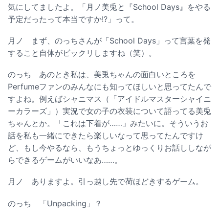
気にしてましたよ。「月ノ美兎と『School Days』をやる
予定だったって本当ですか!?」って。
月ノ
まず、のっちさんが「School Days」って言葉を発
すること自体がビックリしますね（笑）。
のっち
あのとき私は、美兎ちゃんの面白いところを
Perfumeファンのみんなにも知ってほしいと思ってたんで
すよね。例えばシャニマス（「アイドルマスターシャイニ
ーカラーズ」）実況で女の子の衣装について語ってる美兎
ちゃんとか。「これは下着が……」みたいに。そういうお
話を私も一緒にできたら楽しいなって思ってたんですけ
ど、もし今やるなら、もうちょっとゆっくりお話ししなが
らできるゲームがいいなあ……。
月ノ
ありますよ。引っ越し先で荷ほどきするゲーム。
のっち
「Unpacking」？