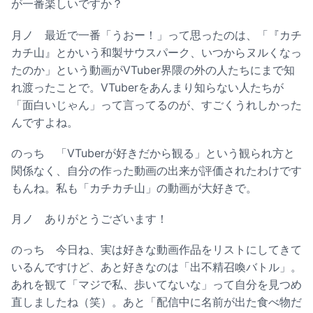
が一番楽しいですか？
月ノ
最近で一番「うおー！」って思ったのは、「『カチ
カチ山』とかいう和製サウスパーク、いつからヌルくなっ
たのか」という動画がVTuber界隈の外の人たちにまで知
れ渡ったことで。VTuberをあんまり知らない人たちが
「面白いじゃん」って言ってるのが、すごくうれしかった
んですよね。
のっち
「VTuberが好きだから観る」という観られ方と
関係なく、自分の作った動画の出来が評価されたわけです
もんね。私も「カチカチ山」の動画が大好きで。
月ノ
ありがとうございます！
のっち
今日ね、実は好きな動画作品をリストにしてきて
いるんですけど、あと好きなのは「出不精召喚バトル」。
あれを観て「マジで私、歩いてないな」って自分を見つめ
直しましたね（笑）。あと「配信中に名前が出た食べ物だ