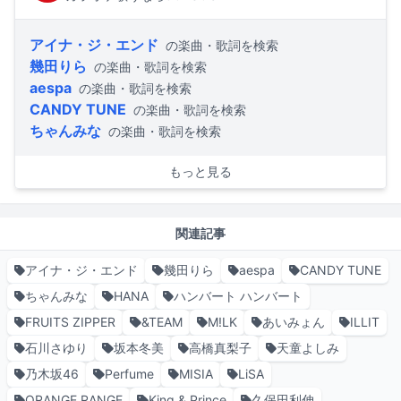
アイナ・ジ・エンド
の楽曲・歌詞を検索
幾田りら
の楽曲・歌詞を検索
aespa
の楽曲・歌詞を検索
CANDY TUNE
の楽曲・歌詞を検索
ちゃんみな
の楽曲・歌詞を検索
もっと見る
関連記事
アイナ・ジ・エンド
幾田りら
aespa
CANDY TUNE
ちゃんみな
HANA
ハンバート ハンバート
FRUITS ZIPPER
&TEAM
M!LK
あいみょん
ILLIT
石川さゆり
坂本冬美
高橋真梨子
天童よしみ
乃木坂46
Perfume
MISIA
LiSA
ORANGE RANGE
King & Prince
久保田利伸