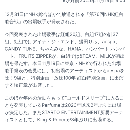
9か月前
2025年11月14日 4:05
12月31日にNHK総合ほかで放送される「第76回NHK紅白
歌合戦」の出場歌手が発表された。
今回発表された出場歌手は紅組20組、白組17組の計37
組。紅組ではアイナ・ジ・エンド、幾田りら、aespa、
CANDY TUNE、ちゃんみな、HANA、ハンバート ハンバ
ート、FRUITS ZIPPERが、白組では&TEAM、M!LKが初出
場を果たす。本日11月19日に東京・NHKで行われた出場
歌手発表の会見には、初出場のアーティストからaespaを
除く9組と、特別企画「放送100年 紅白特別企画」に出演
する堺正章が出席した。
このほか年内の活動をもって“コールドスリープ”に入るこ
とを発表しているPerfumeは2023年以来2年ぶりに出場
が決定した。またSTARTO ENTERTAINMENT所属アーテ
ィストとして、King & Princeが3年ぶりに出場する。