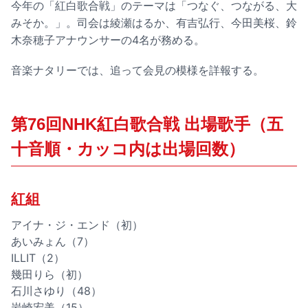
今年の「紅白歌合戦」のテーマは「つなぐ、つながる、大
みそか。」。司会は綾瀬はるか、有吉弘行、今田美桜、鈴
木奈穂子アナウンサーの4名が務める。
音楽ナタリーでは、追って会見の模様を詳報する。
第76回NHK紅白歌合戦 出場歌手（五
十音順・カッコ内は出場回数）
紅組
アイナ・ジ・エンド（初）
あいみょん（7）
ILLIT（2）
幾田りら（初）
石川さゆり（48）
岩崎宏美（15）