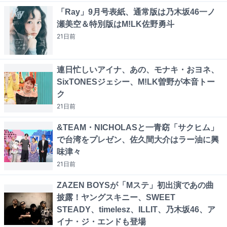
「Ray」9月号表紙、通常版は乃木坂46一ノ
瀬美空＆特別版はM!LK佐野勇斗
21日
前
連日忙しいアイナ、あの、モナキ・おヨネ、
SixTONESジェシー、M!LK曽野が本音トー
ク
21日
前
&TEAM・NICHOLASと一青窈「サクヒム」
で台湾をプレゼン、佐久間大介はラー油に興
味津々
21日
前
ZAZEN BOYSが「Mステ」初出演であの曲
披露！ヤングスキニー、SWEET
STEADY、timelesz、ILLIT、乃木坂46、ア
イナ・ジ・エンドも登場