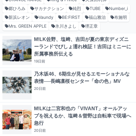
郷ひろみ
サカナクション
純烈
TUBE
Number_i
新浜レオン
Vaundy
BE:FIRST
福山雅治
布施明
Mrs. GREEN APPLE
氷川きよし
堺正章
M!LK佐野、塩﨑、吉田が夏の東京ディズニ
ーランドでびしょ濡れ検証！吉田はミニーに
所属事務所伝える
19日
前
乃木坂46、6期生が見せるエモーショナルな
表情──長嶋凛桜センター「命の色」MV
20日
前
M!LKは二宮和也の「VIVANT」オールアッ
プを祝えるか、塩﨑＆曽野は自転車で現場へ
急行
20日
前