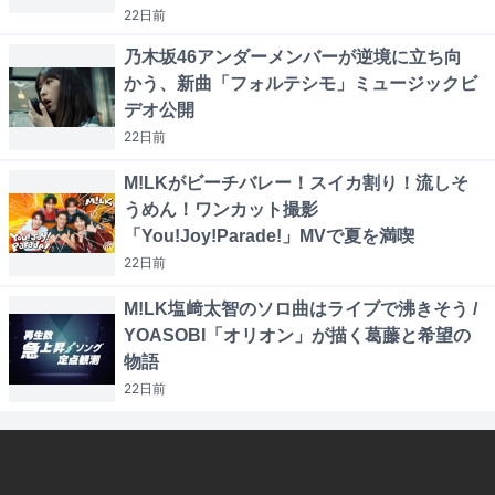
22日
前
乃木坂46アンダーメンバーが逆境に立ち向
かう、新曲「フォルテシモ」ミュージックビ
デオ公開
22日
前
M!LKがビーチバレー！スイカ割り！流しそ
うめん！ワンカット撮影
「You!Joy!Parade!」MVで夏を満喫
22日
前
M!LK塩﨑太智のソロ曲はライブで沸きそう /
YOASOBI「オリオン」が描く葛藤と希望の
物語
22日
前