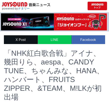
powered by
ナタリー
X Post
LINE
Facebook
「NHK紅白歌合戦」アイナ、
幾田りら、aespa、CANDY
TUNE、ちゃんみな、HANA、
ハンバート、FRUITS
ZIPPER、&TEAM、M!LKが初
出場