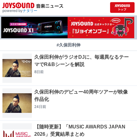
powered by
ナタリー
#久保田利伸
久保田利伸がラジオDJに、毎週異なるテー
マでR&Bシーンを解説
8日
前
久保田利伸のデビュー40周年ツアーが映像
作品化
24日
前
【随時更新】「MUSIC AWARDS JAPAN
2026」受賞結果まとめ