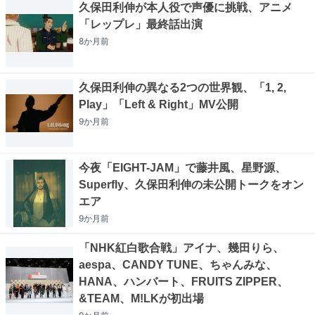
久保田利伸が本人役で声優に挑戦、アニメ
「レップレ」最終話出演
8か月
前
久保田利伸の異なる2つの世界観、「1, 2,
Play」「Left & Right」MV公開
9か月
前
今夜「EIGHT-JAM」で藤井風、星野源、
Superfly、久保田利伸の未公開トークをオン
エア
9か月
前
「NHK紅白歌合戦」アイナ、幾田りら、
aespa、CANDY TUNE、ちゃんみな、
HANA、ハンバート、FRUITS ZIPPER、
&TEAM、M!LKが初出場