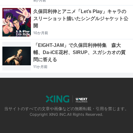
9か月
前
久保田利伸とアニメ「Let’s Play」キャラの
スリーショット描いたシングルジャケット公
開
10か月
前
「EIGHT-JAM」で久保田利伸特集 森大
輔、Da-iCE花村、SIRUP、スガシカオの質
問に答える
11か月
前
当サイトのすべての文章や画像などの無断転載・引用を禁じます。
Copyright XING INC.All Rights Reserved.