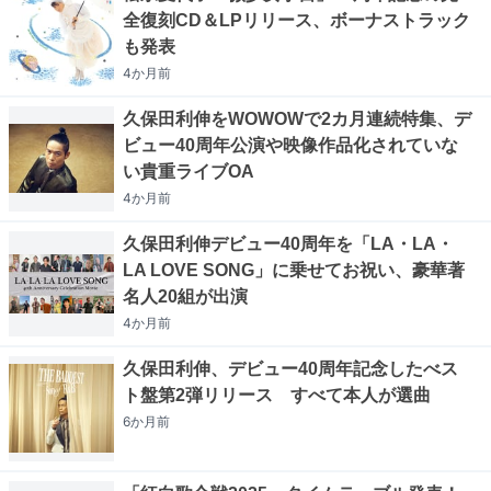
全復刻CD＆LPリリース、ボーナストラック
も発表
4か月
前
久保田利伸をWOWOWで2カ月連続特集、デ
ビュー40周年公演や映像作品化されていな
い貴重ライブOA
4か月
前
久保田利伸デビュー40周年を「LA・LA・
LA LOVE SONG」に乗せてお祝い、豪華著
名人20組が出演
4か月
前
久保田利伸、デビュー40周年記念したべス
ト盤第2弾リリース すべて本人が選曲
6か月
前