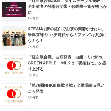
「紅白歌合戦2025」タイムテーブル発表！
全出演者の登場時間帯・歌唱曲一覧が明らか
に
7か月
前
&TEAMは夢の紅白でお茶の間驚かせたい、
米津玄師の“ハチ時代からのファン”は共演に
ウキウキ
7か月
前
「紅白歌合戦」曲順発表 白組トリはMrs.
GREEN APPLE M!LKは「夜桜お七」を盛
り上げる
8か月
前
「第76回NHK紅白歌合戦」全歌唱曲＆見ど
ころ発表
8か月
前