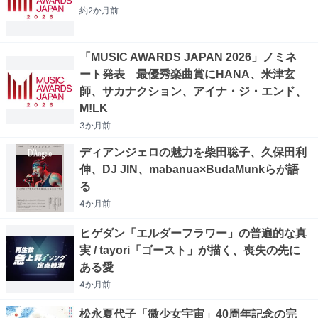
約2か月
前
「MUSIC AWARDS JAPAN 2026」ノミネ
ート発表 最優秀楽曲賞にHANA、米津玄
師、サカナクション、アイナ・ジ・エンド、
M!LK
3か月
前
ディアンジェロの魅力を柴田聡子、久保田利
伸、DJ JIN、mabanua×BudaMunkらが語
る
4か月
前
ヒゲダン「エルダーフラワー」の普遍的な真
実 / tayori「ゴースト」が描く、喪失の先に
ある愛
4か月
前
松永夏代子「微少女宇宙」40周年記念の完