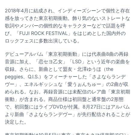
2018年4月に結成され、インディーズシーンで個性と存在
感を放ってきた東京初期衝動。飾り気のないストレートな
歌詞やメンバーの個性的なキャラクターなどで話題を呼
び、「FUJI ROCK FESTIVAL」をはじめとした国内外の
ロックフェスに多数出演している。
デビューアルバム「東京初期衝動」には代表曲8曲の再録
音源に加え、「恋セヨ乙女」「LSD」という近年の楽曲を
収録。さらに、新曲として盟友・北澤ゆうほ（the
peggies、Q.I.S.）をフィーチャーした「さよならランデ
ヴー」、エネルギッシュな「愛うぉんちゅー」の2曲が収
められる。なお、再録音源には未配信のレア曲「東京初期
衝動」が含まれる。商品仕様は初回盤と通常盤の2形態
で、初回盤にはライブDVDが付属。8月27日にはアルバム
より新曲「さよならランデヴー」が先行配信されることが
決定した。