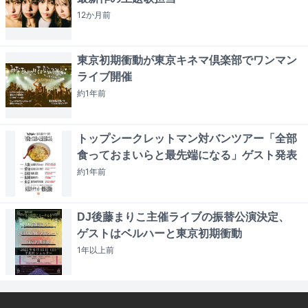
12か月
前
東京初期衝動が東京キネマ倶楽部でワンマン
ライブ開催
約1年
前
トップシークレットマン対バンツアー「全部
食っておまいらと最先端になる」ゲスト発表
約1年
前
DJ後藤まりこ主催ライブの振替公演決定、
ゲストはベルハーと東京初期衝動
1年以上
前