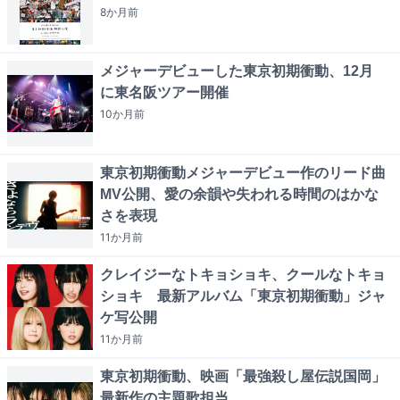
8か月
前
メジャーデビューした東京初期衝動、12月
に東名阪ツアー開催
10か月
前
東京初期衝動メジャーデビュー作のリード曲
MV公開、愛の余韻や失われる時間のはかな
さを表現
11か月
前
クレイジーなトキョショキ、クールなトキョ
ショキ 最新アルバム「東京初期衝動」ジャ
ケ写公開
11か月
前
東京初期衝動、映画「最強殺し屋伝説国岡」
最新作の主題歌担当