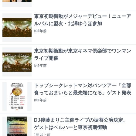
東京初期衝動がメジャーデビュー！ニューア
ルバムに盟友・北澤ゆうほ参加
約1年
前
東京初期衝動が東京キネマ倶楽部でワンマン
ライブ開催
約1年
前
トップシークレットマン対バンツアー「全部
食っておまいらと最先端になる」ゲスト発表
約1年
前
DJ後藤まりこ主催ライブの振替公演決定、
ゲストはベルハーと東京初期衝動
1年以上
前