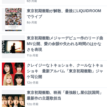
6か月
前
東京初期衝動が解散、最後にLIQUIDROOM
でライブ
8か月
前
東京初期衝動メジャーデビュー作のリード曲
MV公開、愛の余韻や失われる時間のはかな
さを表現
11か月
前
クレイジーなトキョショキ、クールなトキョ
ショキ 最新アルバム「東京初期衝動」ジャ
ケ写公開
12か月
前
東京初期衝動、映画「最強殺し屋伝説国岡」
最新作の主題歌担当
12か月
前