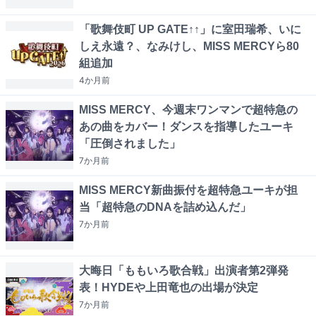
「歌舞伎町 UP GATE↑↑」に室田瑞希、いに
しえ永遠？、なみけし、MISS MERCYら80
組追加
4か月
前
MISS MERCY、今週末ワンマンで超特急の
あの曲をカバー！ダンスを指導したユーキ
「圧倒されました」
7か月
前
MISS MERCY新曲振付を超特急ユーキが担
当「超特急のDNAを詰め込んだ」
7か月
前
大晦日「ももいろ歌合戦」出演者第2弾発
表！HYDEや上田竜也の出場が決定
7か月
前