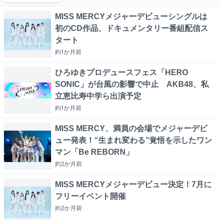
MISS MERCYメジャーデビューシングルは
初のCD作品、ドキュメンタリー番組配信ス
タート
約1か月
前
ひろゆきプロデュースフェス「HERO
SONIC」が台風の影響で中止 AKB48、私
立恵比寿中学ら出演予定
約1か月
前
MISS MERCY、満員の会場でメジャーデビ
ュー発表！“生まれ変わる”覚悟を示したワン
マン「Be REBORN」
約2か月
前
MISS MERCYメジャーデビュー決定！7月に
フリーイベント開催
約2か月
前