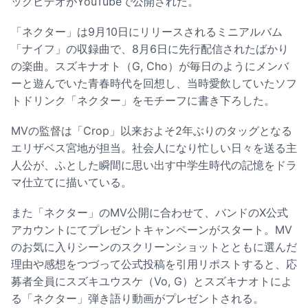
ックビデオがYouTubeで公開された。
「ネクター」は9月10日にリリースされるミニアルバム
「ナイフ」の収録曲で、8月6日に先行配信されたばかり
の楽曲。スズキナオト（G, Cho）が毎日のようにメンバ
ーと遊んでいた青春時代を回想し、当時愛飲していたソフ
トドリンク「ネクター」をモチーフに書き下ろした。
MVの監督は「Crop」以来およそ2年ぶりのタッグとなる
エリザベス宮地が担当。社会人になり忙しい日々を送る主
人公が、ふとした瞬間に思い出す中学生時代の記憶をドラ
マ仕立てに描いている。
また「ネクター」のMV公開に合わせて、バンドのX公式
アカウントにてプレゼントキャンペーンがスタート。MV
のお気に入りシーンのスクリーンショットとともに選んだ
理由や感想をつづって公式投稿を引用リポストすると、応
募者全員にスズキユウスケ（Vo, G）とスズキナオトによ
る「ネクター」弾き語り動画がプレゼントされる。