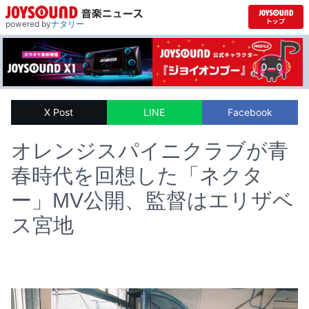
powered by
ナタリー
X Post
LINE
Facebook
オレンジスパイニクラブが青
春時代を回想した「ネクタ
ー」MV公開、監督はエリザベ
ス宮地