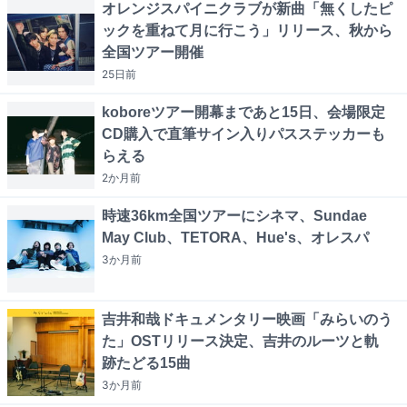
オレンジスパイニクラブが新曲「無くしたピ
ックを重ねて月に行こう」リリース、秋から
全国ツアー開催
25日
前
koboreツアー開幕まであと15日、会場限定
CD購入で直筆サイン入りパスステッカーも
らえる
2か月
前
時速36km全国ツアーにシネマ、Sundae
May Club、TETORA、Hue's、オレスパ
3か月
前
吉井和哉ドキュメンタリー映画「みらいのう
た」OSTリリース決定、吉井のルーツと軌
跡たどる15曲
3か月
前