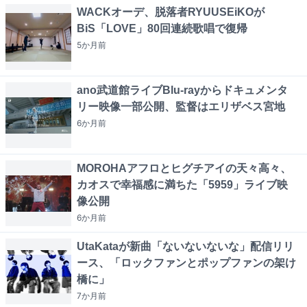
WACKオーデ、脱落者RYUUSEiKOが
BiS「LOVE」80回連続歌唱で復帰
5か月
前
ano武道館ライブBlu-rayからドキュメンタ
リー映像一部公開、監督はエリザベス宮地
6か月
前
MOROHAアフロとヒグチアイの天々高々、
カオスで幸福感に満ちた「5959」ライブ映
像公開
6か月
前
UtaKataが新曲「ないないないな」配信リリ
ース、「ロックファンとポップファンの架け
橋に」
7か月
前